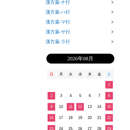
漢方薬-ナ行
漢方薬-ハ行
漢方薬-マ行
漢方薬-ヤ行
漢方薬-ラ行
2026年08月
日
月
火
水
木
金
土
1
2
3
4
5
6
7
8
9
10
11
12
13
14
15
16
17
18
19
20
21
22
23
24
25
26
27
28
29