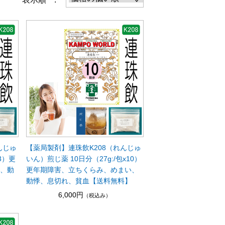
んじゅ
【薬局製剤】連珠飲K208（れんじゅ
3）更
いん）煎じ薬 10日分（27g:/包x10）
い、動
更年期障害、立ちくらみ、めまい、
】
動悸、息切れ、貧血【送料無料】
6,000円
（税込み）