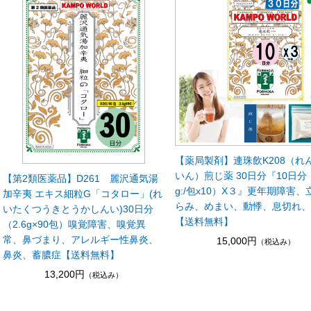
【薬局製剤】連珠飲K208（れ
いん）煎じ薬 30日分『10日分
【第2類医薬品】D261 麗沢通気湯
g:/包x10）X３』更年期障害、
加辛夷 エキス細粒G「コタロー」(れ
らみ、めまい、動悸、息切れ
いたくつうきとうかしんい)30日分
【送料無料】
（2.6g×90包）嗅覚障害、嗅覚異
常、鼻づまり、アレルギー性鼻炎、
15,000円
（税込み）
鼻炎、蓄膿症【送料無料】
13,200円
（税込み）