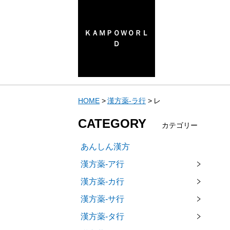
ＫＡＭＰＯＷＯＲＬ
Ｄ
HOME
漢方薬-ラ行
レ
CATEGORY
カテゴリー
あんしん漢方
漢方薬-ア行
漢方薬-カ行
漢方薬-サ行
漢方薬-タ行