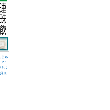
んじゅ
（27
立ちく
、貧血