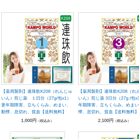
【薬局製剤】連珠飲K208（れんじゅ
【薬局製剤】連珠飲K208（れ
いん）煎じ薬 １日分（27g/包x1）
いん）煎じ薬 3日分（27g:/包x
更年期障害、立ちくらみ、めまい、
年期障害、立ちくらみ、めま
動悸、息切れ、貧血【送料無料】
悸、息切れ、貧血【送料無料
1,000円
2,100円
（税込み）
（税込み）