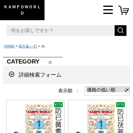
ＫＡＭＰＯＷＯＲＬ
Ｄ
HOME
漢方薬-ハ行
ホ
CATEGORY
ホ
詳細検索フォーム
表示順 :