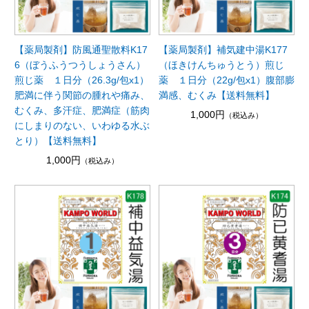
【薬局製剤】防風通聖散料K17
【薬局製剤】補気建中湯K177
6（ぼうふうつうしょうさん）
（ほきけんちゅうとう）煎じ
煎じ薬 １日分（26.3g/包x1）
薬 １日分（22g/包x1）腹部膨
肥満に伴う関節の腫れや痛み、
満感、むくみ【送料無料】
むくみ、多汗症、肥満症（筋肉
1,000円
（税込み）
にしまりのない、いわゆる水ぶ
とり）【送料無料】
1,000円
（税込み）