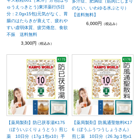
多汗症、肥満症（筋肉にしまり
ゅうえっきとう)東洋薬行(5日
のない、いわゆる水ぶとり）
分：2.0gx15包)元気がなく、胃
【送料無料】
腸のはたらきが衰えて、疲れや
6,000円
（税込み）
すい虚弱体質、疲労倦怠、食欲
不振 送料無料
3,300円
（税込み）
【薬局製剤】防已茯苓湯K175
【薬局製剤】防風通聖散料K17
（ぼういぶくりょうとう）煎じ
6（ぼうふうつうしょうさん）
薬 10日分（17g:1包x10）手
煎じ薬 10日分（26.3g:1包x1