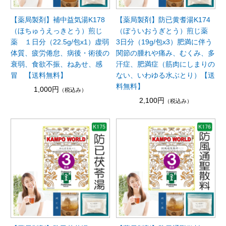
【薬局製剤】補中益気湯K178
【薬局製剤】防已黄耆湯K174
（ほちゅうえっきとう）煎じ
（ぼういおうぎとう）煎じ薬
薬 １日分（22.5g/包x1）虚弱
3日分（19g/包x3）肥満に伴う
体質、疲労倦怠、病後・術後の
関節の腫れや痛み、むくみ、多
衰弱、食欲不振、ねあせ、感
汗症、肥満症（筋肉にしまりの
冒 【送料無料】
ない、いわゆる水ぶとり）【送
料無料】
1,000円
（税込み）
2,100円
（税込み）