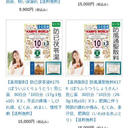
頻尿、軽い尿漏れ【送料無料】
15,000円
（税込み）
9,900円
（税込み）
【薬局製剤】防已茯苓湯K175
【薬局製剤】防風通聖散料K17
（ぼういぶくりょうとう）煎じ
6（ぼうふうつうしょうさん）
薬 30日分『10日分（17g:1包
煎じ薬 30日分『10日分（26.
x10）X３』手足の疼痛・しび
3g:1包x10）X３』肥満に伴う
れ感、むくみ、めまい、慢性下
関節の腫れや痛み、むくみ、多
痢【送料無料】
汗症、肥満症（いわゆる水ぶと
り）【送料無料】
15,000円
（税込み）
15,000円