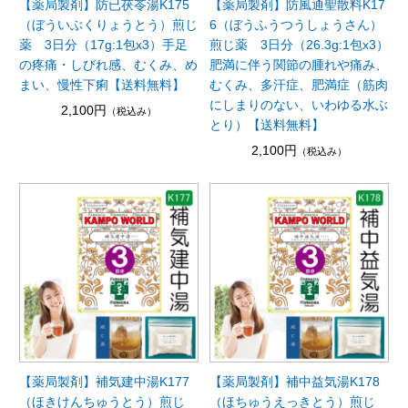
【薬局製剤】防已茯苓湯K175
【薬局製剤】防風通聖散料K17
（ぼういぶくりょうとう）煎じ
6（ぼうふうつうしょうさん）
薬 3日分（17g:1包x3）手足
煎じ薬 3日分（26.3g:1包x3）
の疼痛・しびれ感、むくみ、め
肥満に伴う関節の腫れや痛み、
まい、慢性下痢【送料無料】
むくみ、多汗症、肥満症（筋肉
にしまりのない、いわゆる水ぶ
2,100円
（税込み）
とり）【送料無料】
2,100円
（税込み）
【薬局製剤】補気建中湯K177
【薬局製剤】補中益気湯K178
（ほきけんちゅうとう）煎じ
（ほちゅうえっきとう）煎じ