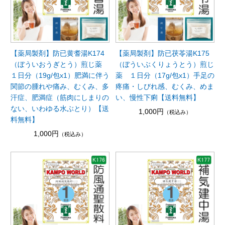
【薬局製剤】防已黄耆湯K174
【薬局製剤】防已茯苓湯K175
（ぼういおうぎとう）煎じ薬
（ぼういぶくりょうとう）煎じ
１日分（19g/包x1）肥満に伴う
薬 １日分（17g/包x1）手足の
関節の腫れや痛み、むくみ、多
疼痛・しびれ感、むくみ、めま
汗症、肥満症（筋肉にしまりの
い、慢性下痢【送料無料】
ない、いわゆる水ぶとり）【送
1,000円
（税込み）
料無料】
1,000円
（税込み）