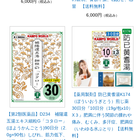
6,000円
（税込み）
冒 【送料無料】
6,000円
（税込み）
【薬局製剤】防已黄耆湯K174
（ぼういおうぎとう）煎じ薬
30日分『10日分（19g/包x10）
【第2類医薬品】D234 補陽還
X３』肥満に伴う関節の腫れや
五湯エキス細粒G「コタロー」
痛み、むくみ、多汗症、肥満症
(ほようかんごとう)90日分（2.
（いわゆる水ぶとり）【送料無
0g×90包）しびれ、筋力低下、
料】