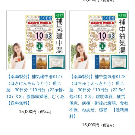
（税込み）
【薬局製剤】補気建中湯K177
【薬局製剤】補中益気湯K178
（ほきけんちゅうとう）煎じ
（ほちゅうえっきとう）煎じ
薬 30日分『10日分（22g/包x
薬 30日分『10日分（22.5g/
10）X３』腹部膨満感、むくみ
包x10）X３』虚弱体質、疲労
【送料無料】
倦怠、病後・術後の衰弱、食欲
不振、ねあせ、感冒 【送料無
15,000円
（税込み）
料】
15,000円
（税込み）