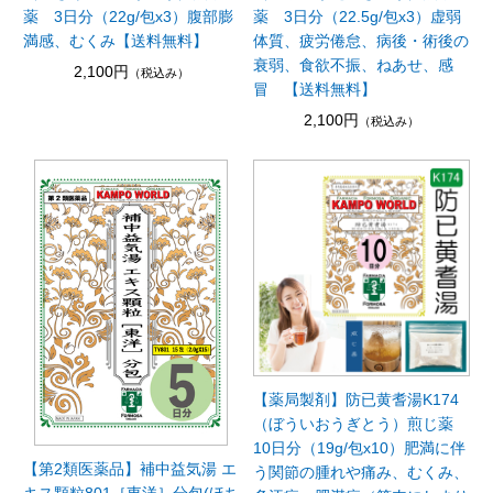
薬 3日分（22g/包x3）腹部膨
薬 3日分（22.5g/包x3）虚弱
満感、むくみ【送料無料】
体質、疲労倦怠、病後・術後の
衰弱、食欲不振、ねあせ、感
2,100円
（税込み）
冒 【送料無料】
2,100円
（税込み）
【薬局製剤】防已黄耆湯K174
（ぼういおうぎとう）煎じ薬
10日分（19g/包x10）肥満に伴
【第2類医薬品】補中益気湯 エ
う関節の腫れや痛み、むくみ、
キス顆粒801［東洋］分包(ほち