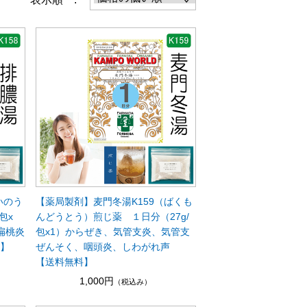
いのう
【薬局製剤】麦門冬湯K159（ばくも
包x
んどうとう）煎じ薬 １日分（27g/
扁桃炎
包x1）からぜき、気管支炎、気管支
料】
ぜんそく、咽頭炎、しわがれ声
【送料無料】
1,000円
（税込み）