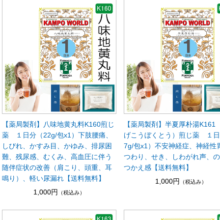
【薬局製剤】八味地黄丸料K160煎じ
【薬局製剤】半夏厚朴湯K161
薬 １日分（22g/包x1）下肢腰痛、
げこうぼくとう）煎じ薬 １日
しびれ、かすみ目、かゆみ、排尿困
7g/包x1）不安神経症、神経性
難、残尿感、むくみ、高血圧に伴う
つわり、せき、しわがれ声、
随伴症状の改善（肩こり、頭重、耳
つかえ感【送料無料】
鳴り）、軽い尿漏れ【送料無料】
1,000円
（税込み）
1,000円
（税込み）