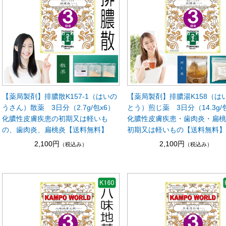
【薬局製剤】排膿散K157-1（はいの
【薬局製剤】排膿湯K158（は
うさん）散薬 3日分（2.7g/包x6）
とう）煎じ薬 3日分（14.3g/
化膿性皮膚疾患の初期又は軽いも
化膿性皮膚疾患・歯肉炎・扁
の、歯肉炎、扁桃炎【送料無料】
初期又は軽いもの【送料無料
2,100円
2,100円
（税込み）
（税込み）