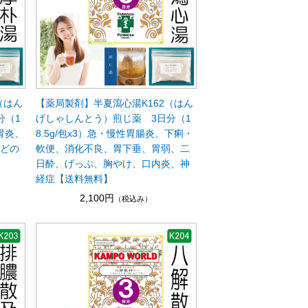
（はん
【薬局製剤】半夏瀉心湯K162（はん
分（1
げしゃしんとう）煎じ薬 3日分（1
胃炎、
8.5g/包x3）急・慢性胃腸炎、下痢・
のどの
軟便、消化不良、胃下垂、胃弱、二
日酔、げっぷ、胸やけ、口内炎、神
経症【送料無料】
2,100円
（税込み）