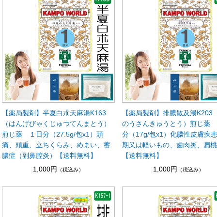
【薬局製剤】半夏白朮天麻湯K163
【薬局製剤】排膿散及湯K203
（はんげびゃくじゅつてんまとう）
のうさんきゅうとう）煎じ薬
煎じ薬 １日分（27.5g/包x1）頭
分（17g/包x1）化膿性皮膚疾
痛、頭重、立ちくらみ、めまい、蓄
期又は軽いもの、歯肉炎、扁
膿症（副鼻腔炎）【送料無料】
【送料無料】
1,000円
1,000円
（税込み）
（税込み）