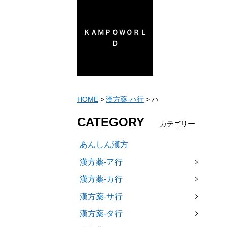
ＫＡＭＰＯＷＯＲＬ
Ｄ
HOME
漢方薬-ハ行
ハ
CATEGORY
カテゴリー
あんしん漢方
漢方薬-ア行
漢方薬-カ行
漢方薬-サ行
漢方薬-タ行