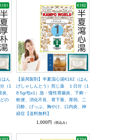
（はん
【薬局製剤】半夏瀉心湯K162（はん
分（1
げしゃしんとう）煎じ薬 １日分（1
胃炎、
8.5g/包x1）急・慢性胃腸炎、下痢・
のどの
軟便、消化不良、胃下垂、胃弱、二
日酔、げっぷ、胸やけ、口内炎、神
経症【送料無料】
1,000円
（税込み）