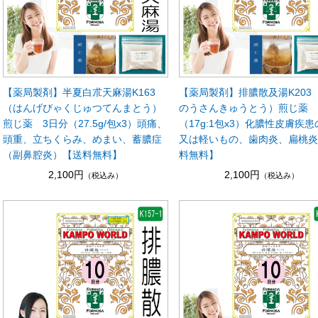
【薬局製剤】半夏白朮天麻湯K163
【薬局製剤】排膿散及湯K203
（はんげびゃくじゅつてんまとう）
のうさんきゅうとう）煎じ薬 
煎じ薬 3日分（27.5g/包x3）頭痛、
（17g:1包x3）化膿性皮膚疾
頭重、立ちくらみ、めまい、蓄膿症
又は軽いもの、歯肉炎、扁桃
（副鼻腔炎）【送料無料】
料無料】
2,100円
2,100円
（税込み）
（税込み）