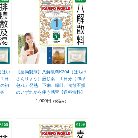
（はい
【薬局製剤】八解散料K204（はちげ
 １日
さんりょう）煎じ薬 １日分（29g/
患の初
包x1）発熱、下痢、嘔吐、食欲不振
桃炎
のいずれかを伴う感冒【送料無料】
1,000円
（税込み）