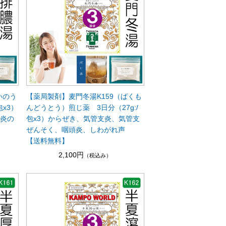
いのう
【薬局製剤】麦門冬湯K159（ばくも
包x3）
んどうとう）煎じ薬 3日分（27g:/
桃炎の
包x3）からぜき、気管支炎、気管支
】
ぜんそく、咽頭炎、しわがれ声
【送料無料】
2,100円
（税込み）