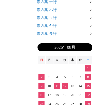
漢方薬-ナ行
漢方薬-ハ行
漢方薬-マ行
漢方薬-ヤ行
漢方薬-ラ行
2026年08月
日
月
火
水
木
金
土
1
2
3
4
5
6
7
8
9
10
11
12
13
14
15
16
17
18
19
20
21
22
23
24
25
26
27
28
29