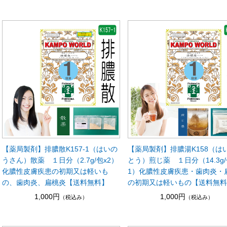
【薬局製剤】排膿散K157-1（はいの
【薬局製剤】排膿湯K158（は
うさん）散薬 １日分（2.7g/包x2）
とう）煎じ薬 １日分（14.3g/
化膿性皮膚疾患の初期又は軽いも
1）化膿性皮膚疾患・歯肉炎・
の、歯肉炎、扁桃炎【送料無料】
の初期又は軽いもの【送料無
1,000円
1,000円
（税込み）
（税込み）