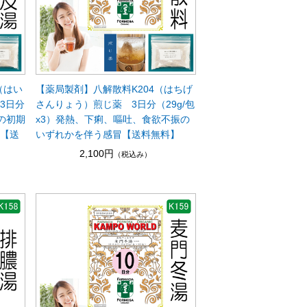
（はい
【薬局製剤】八解散料K204（はちげ
3日分
さんりょう）煎じ薬 3日分（29g/包
患の初期
x3）発熱、下痢、嘔吐、食欲不振の
炎【送
いずれかを伴う感冒【送料無料】
2,100円
（税込み）