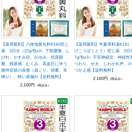
【薬局製剤】八味地黄丸料K160煎じ
【薬局製剤】半夏厚朴湯K161
薬 3日分（22g/包x3）下肢腰痛、し
げこうぼくとう）煎じ薬 3日
びれ、かすみ目、かゆみ、排尿困
7g/包x3）不安神経症、神経性
難、残尿感、むくみ、高血圧に伴う
つわり、せき、しわがれ声、
随伴症状の改善（肩こり、頭重、耳
つかえ感【送料無料】
鳴り）、軽い尿漏れ【送料無料】
2,100円
（税込み）
2,100円
（税込み）