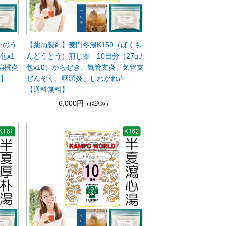
いのう
【薬局製剤】麦門冬湯K159（ばくも
包x1
んどうとう）煎じ薬 10日分（27g:/
扁桃炎
包x10）からぜき、気管支炎、気管支
料】
ぜんそく、咽頭炎、しわがれ声
【送料無料】
6,000円
（税込み）