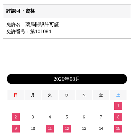
許認可・資格
免許名：薬局開設許可証
免許番号：第101084
2026年08月
日
月
火
水
木
金
土
1
2
3
4
5
6
7
8
9
10
11
12
13
14
15