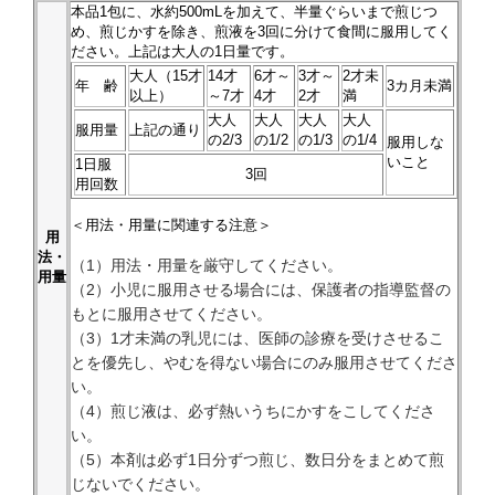
本品
1
包に、水約500mLを加えて、半量ぐらいまで煎じつ
め、煎じかすを除き、煎液を3回に分けて食間に服用してく
ださい。上記は大人の1日量です。
大人（15才
14才
6才～
3才～
2才未
年 齢
3カ月未満
以上）
～7才
4才
2才
満
大人
大人
大人
大人
服用量
上記の通り
の2/3
の1/2
の1/3
の1/4
服用しな
いこと
1日服
3回
用回数
＜用法・用量に関連する注意＞
用
法・
（1）用法・用量を厳守してください。
用量
（2）小児に服用させる場合には、保護者の指導監督の
もとに服用させてください。
（3）1才未満の乳児には、医師の診療を受けさせるこ
とを優先し、やむを得ない場合にのみ服用させてくださ
い。
（4）煎じ液は、必ず熱いうちにかすをこしてくださ
い。
（5）本剤は必ず1日分ずつ煎じ、数日分をまとめて煎
じないでください。