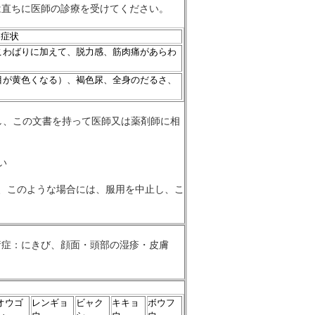
は直ちに医師の診療を受けてください。
症状
こわばりに加えて、脱力感、筋肉痛があらわ
目が黄色くなる）、褐色尿、全身のだるさ、
し、この文書を持って医師又は薬剤師に相
い
、このような場合には、服用を中止し、こ
諸症：にきび、顔面・頭部の湿疹・皮膚
オウゴ
レンギョ
ビャク
キキョ
ボウフ