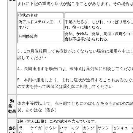
まれに下記の重篤な症状が起こることがあります。その場合
症状の名称
偽アルドステロン症、 ミ
手足のだるさ、しびれ、つっぱり感や
オパチー
れ、徐々に強くなる。
発熱、かゆみ、発疹、黄疸（皮膚や白
肝機能障害
食欲不振等があらわれる。
3．1カ月位服用しても症状がよくならない場合は服用を中止
談してください
4．長期連用する場合には、医師又は薬剤師に相談してくださ
5．本剤の服用により、まれに症状が進行することもあるので
の文書を持って医師又は薬剤師に相談してください
効
体力中等度以上で、赤ら顔でときにのぼせがあるものの次の
能・
炎、あかはな（酒さ）
効果
1
包（大人1日量）に次の成分を含んでいます。
成
ケイガ
オウレ
ハッ
キジ
カンゾ
サンシ
センキュ
成分