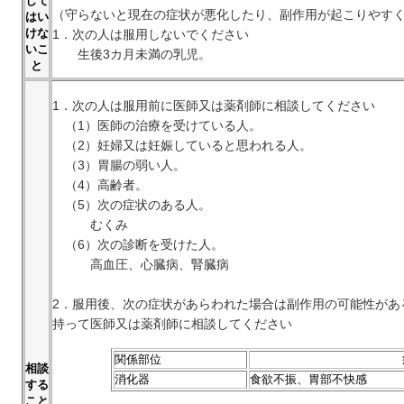
して
（守らないと現在の症状が悪化したり、副作用が起こりやす
はい
けな
1．次の人は服用しないでください
いこ
生後3カ月未満の乳児。
と
1．次の人は服用前に医師又は薬剤師に相談してください
（1）医師の治療を受けている人。
（2）妊婦又は妊娠していると思われる人。
（3）胃腸の弱い人。
（4）高齢者。
（5）次の症状のある人。
むくみ
（6）次の診断を受けた人。
高血圧、心臓病、腎臓病
2．服用後、次の症状があらわれた場合は副作用の可能性があ
持って医師又は薬剤師に相談してください
関係部位
相談
消化器
食欲不振、胃部不快感
する
こと