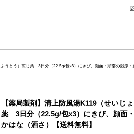
うふうとう）煎じ薬 3日分（22.5g/包x3）にきび、顔面・頭部の湿
【薬局製剤】清上防風湯K119（せいじ
薬 3日分（22.5g/包x3）にきび、顔
かはな（酒さ）【送料無料】