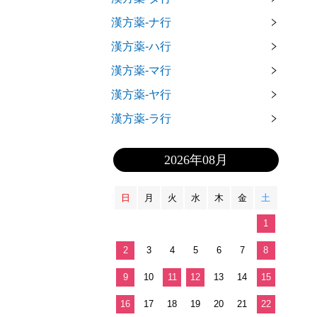
漢方薬-ナ行
漢方薬-ハ行
漢方薬-マ行
漢方薬-ヤ行
漢方薬-ラ行
2026年08月
日
月
火
水
木
金
土
1
2
3
4
5
6
7
8
9
10
11
12
13
14
15
16
17
18
19
20
21
22