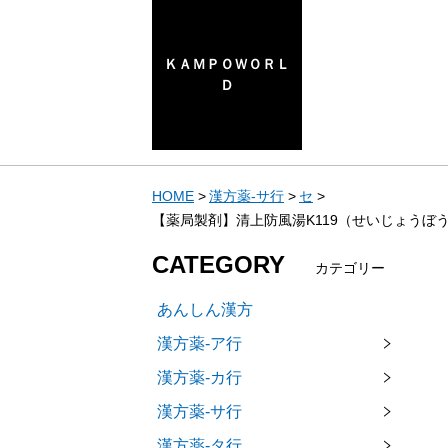
ＫＡＭＰＯＷＯＲＬ
Ｄ
HOME
漢方薬-サ行
セ
【薬局製剤】清上防風湯K119（せいじょうぼ
CATEGORY
カテゴリー
あんしん漢方
漢方薬-ア行
漢方薬-カ行
漢方薬-サ行
漢方薬-タ行