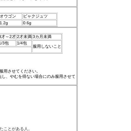
オウゴン
ビャクジュツ
1.2g
0.6g
3才～2才
2才未満
3カ月未満
1/3包
1/4包
服用しないこと
服用させてください。
先し、やむを得ない場合にのみ服用させて
たことがある人。