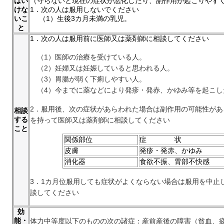
はい
（守らないと現在の症状が悪化したり、副作用が起こりやす
けな
1．次の人は服用しないでください
いこ
（1）生後3カ月未満の乳児。
と
1．次の人は服用前に医師又は薬剤師に相談してください
（1）医師の治療を受けている人。
（2）妊婦又は妊娠していると思われる人。
（3）胃腸が弱く下痢しやすい人。
（4）今までに薬などにより発疹・発赤、かゆみ等を起こし
2．服用後、次の症状があらわれた場合は副作用の可能性が
相談
する
を持って医師又は薬剤師に相談してください
こと
関係部位
症 状
皮膚
発疹・発赤、かゆみ
消化器
食欲不振、胃部不快感
3．1カ月位服用しても症状がよくならない場合は服用を中止
談してください
効
能・
体力中等度以下のものの次の諸症：産前産後の障害（貧血、