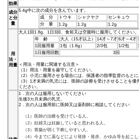
効果
5.4g中に次の成分を含んでいます。
成分
成 分
トウキ
シャクヤク
センキュウ
と分
量
分 量
1.2g
1.2g
1.2g
大人1回1.8g、1日3回、食前又は空腹時に服用してください。
年 齢
大人（15才以上）
14才～7才
6才～4才
1回服用量
1包（1.8g）
2/3包
1/2包
1日服用回数
3回
用
法・
＜用法・用量に関連する注意＞
用量
（1）用法・用量を厳守してください。
（2）小児に服用させる場合には、保護者の指導監督のもとに
（3）1才未満の乳児には、医師の診療を受けさせることを優
ください。
1．次の人は服用しないでください
生後3カ月未満の乳児。
2．次の人は服用前に医師又は薬剤師に相談してください
（1）医師の治療を受けている人。
（2）妊婦又は妊娠していると思われる人。
（3）胃腸が弱く下痢しやすい人。
（4）今までに薬などにより発疹・発赤、かゆみ等を起こし