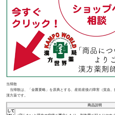
当帰散
当帰散は、「金匱要略」を原典とする、産前産後の障害（貧血、
漢方薬です。
商品説明
して