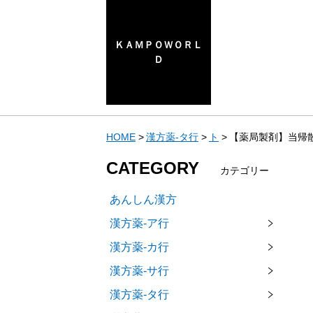
ＫＡＭＰＯＷＯＲＬ
Ｄ
HOME
漢方薬-タ行
ト
【薬局製剤】当帰散
CATEGORY
カテゴリー
あんしん漢方
漢方薬-ア行
漢方薬-カ行
漢方薬-サ行
漢方薬-タ行