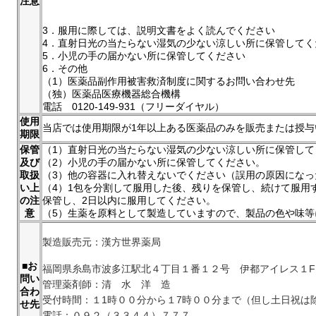
注意
3．服用に際しては、説明文書をよく読んでください
4．直射日光の当たらない湿気の少ない涼しい所に保管してく
5．小児の手の届かない所に保管してください
6．その他
（1）医薬品副作用被害救済制度に関するお問い合わせ先
（独）医薬品医療機器総合機構
電話 0120-149-931（フリーダイヤル）
使用
当店では使用期限が1年以上ある医薬品のみを販売または授与
期限
保管
（1）直射日光の当たらない湿気の少ない涼しい所に保管して
及び
（2）小児の手の届かない所に保管してください。
取扱
（3）他の容器に入れ替えないでください（誤用の原因になっ
い上
（4）1包を分割して服用した後、残りを保管し、続けて服用
の注
保管し、2日以内に服用してください。
意
（5）生薬を原料として製造していますので、製品の色や味
製造販売元：漢方世界薬局
■お
福岡県糸島市波多江駅北４丁目１番１２号 伊都アイレス１F
問い
管理薬剤師：清 水 洋 造
合わ
受付時間：１1時００分から１7時００分まで（但し土日祝は
せ先
電話：０９２（３３４４）７７７