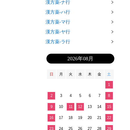
漢方薬-ナ行
漢方薬-ハ行
漢方薬-マ行
漢方薬-ヤ行
漢方薬-ラ行
2026年08月
日
月
火
水
木
金
土
1
2
3
4
5
6
7
8
9
10
11
12
13
14
15
16
17
18
19
20
21
22
23
24
25
26
27
28
29