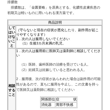
排膿散
排膿散は、「金匱要略」を原典とする、化膿性皮膚疾患の
初期又は軽いものに用いられる漢方薬です。
商品説明
して
（守らないと現在の症状が悪化したり、副作用が起こ
はい
りやすくなります）
けな
1．次の人は服用しないでください
いこ
（1）生後3カ月未満の乳児。
と
1．次の人は服用前に医師又は薬剤師に相談してくださ
い
（1）医師、歯科医師の治療を受けている人。
（2）妊婦又は妊娠していると思われる人。
2．服用後、次の症状があらわれた場合は副作用の可能
性があるので、直ちに服用を中止し、この文書を持っ
相談
て医師又は薬剤師に相談してください
する
こと
関係部位
症 状
消化器
胃部不快感