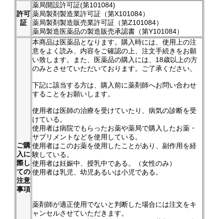
薬局開設許可証(第101084)
許可
薬局製剤製造業許可証（第X101084）
証
薬局製剤製造販売業許可証（第Z101084）
薬局製造医薬品の製造販売承認書（第Y101084）
本商品は医薬品となります。購入時には、使用上の注
意をよく読み、内容をご確認の上、注文手続きをお願
い致します。また、医薬品の購入には、18歳以上の方
のみとさせていただいております。ご了承ください。
下記に該当する方は、購入前に薬剤師へお問い合わせ
することをお願いします。
使用者は医師の治療を受けていたり、病気の診断を受
けている。
使用者は病院でもらったお薬や薬局で購入したお薬・
サプリメントなどを使用している。
ご購
使用者はこのお薬を使用したことがあり、副作用を経
入に
験している。
際し
使用者は妊娠中、授乳中である。（女性のみ）
ての
使用者は乳児、幼児あるいは小児である。
注意
事項
薬剤師が適正使用でないと判断した場合には注文をキ
ャンセルさせていただきます。