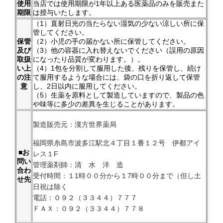
使用
当店では使用期限が1年以上ある医薬品のみを販売また
期限
は授与いたします。
（1）直射日光の当たらない湿気の少ない涼しい所に保
管してください。
保管
（2）小児の手の届かない所に保管してください。
及び
（3）他の容器に入れ替えないでください（誤用の原因
取扱
になったり品質が変わります。）。
い上
（4）1包を分割して服用した後、残りを保管し、続け
の注
て服用するような場合には、袋の口を折り返して保管
意
し、2日以内に服用してください。
（5）生薬を原料として製造していますので、製品の色
や味等に多少の差異を生じることがあります。
製造販売元：漢方世界薬局
福岡県糸島市波多江駅北４丁目１番１２号 伊都アイ
■お
レス１F
問い
管理薬剤師：清 水 洋 造
合わ
受付時間：１1時００分から１7時００分まで（但し土
せ先
日祝は除く
電話：０９２（３３４４）７７７
ＦＡＸ：０９２（３３４４）７７８