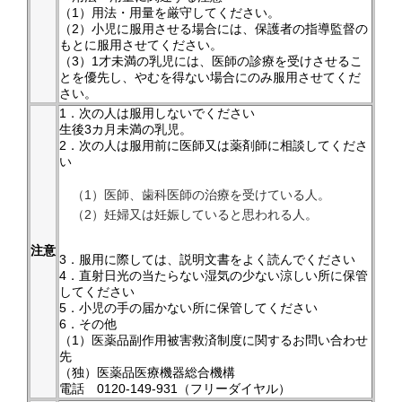
（1）用法・用量を厳守してください。
（2）小児に服用させる場合には、保護者の指導監督の
もとに服用させてください。
（3）1才未満の乳児には、医師の診療を受けさせるこ
とを優先し、やむを得ない場合にのみ服用させてくだ
さい。
1．次の人は服用しないでください
生後3カ月未満の乳児。
2．次の人は服用前に医師又は薬剤師に相談してくださ
い
（1）医師、歯科医師の治療を受けている人。
（2）妊婦又は妊娠していると思われる人。
注意
3．服用に際しては、説明文書をよく読んでください
4．直射日光の当たらない湿気の少ない涼しい所に保管
してください
5．小児の手の届かない所に保管してください
6．その他
（1）医薬品副作用被害救済制度に関するお問い合わせ
先
（独）医薬品医療機器総合機構
電話 0120-149-931（フリーダイヤル）