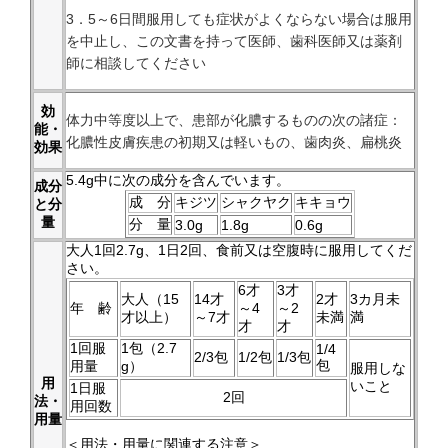
3．5～6日間服用しても症状がよくならない場合は服用
を中止し、この文書を持って医師、歯科医師又は薬剤
師に相談してください
効
体力中等度以上で、患部が化膿するものの次の諸症：
能・
化膿性皮膚疾患の初期又は軽いもの、歯肉炎、扁桃炎
効果
5.4g中に次の成分を含んでいます。
成分
成 分
キジツ
シャクヤク
キキョウ
と分
量
分 量
3.0g
1.8g
0.6g
大人1回2.7g、1日2回、食前又は空腹時に服用してくだ
さい。
6才
3才
大人（15
14才
2才
3カ月未
年 齢
～4
～2
才以上）
～7才
未満
満
才
才
1回服
1包（2.7
1/4
2/3包
1/2包
1/3包
包
用量
g）
服用しな
用
いこと
1日服
2回
法・
用回数
用量
＜用法・用量に関連する注意＞