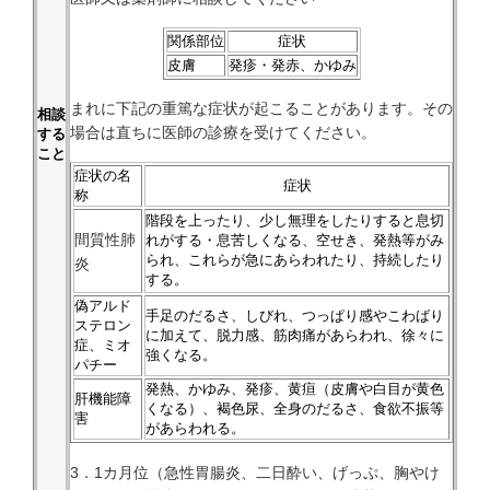
関係部位
症状
皮膚
発疹・発赤、かゆみ
まれに下記の重篤な症状が起こることがあります。その
相談
場合は直ちに医師の診療を受けてください。
する
こと
症状の名
症状
称
階段を上ったり、少し無理をしたりすると息切
間質性肺
れがする・息苦しくなる、空せき、発熱等がみ
られ、これらが急にあらわれたり、持続したり
炎
する。
偽アルド
手足のだるさ、しびれ、つっぱり感やこわばり
ステロン
に加えて、脱力感、筋肉痛があらわれ、徐々に
症、ミオ
強くなる。
パチー
発熱、かゆみ、発疹、黄疸（皮膚や白目が黄色
肝機能障
くなる）、褐色尿、全身のだるさ、食欲不振等
害
があらわれる。
3．1カ月位（急性胃腸炎、二日酔い、げっぷ、胸やけ