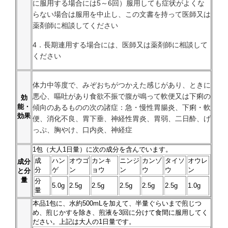
に服用する場合には5～6回）服用しても症状がよくな
らない場合は服用を中止し、この文書を持って医師又は
薬剤師に相談してください
4．長期連用する場合には、医師又は薬剤師に相談して
ください
体力中等度で、みぞおちがつかえた感じがあり、ときに
悪心、嘔吐があり食欲不振で腹が鳴って軟便又は下痢の
効
能・
傾向のあるものの次の諸症：急・慢性胃腸炎、下痢・軟
効果
便、消化不良、胃下垂、神経性胃炎、胃弱、二日酔、げ
っぷ、胸やけ、口内炎、神経症
1
包（大人1日量）に次の成分を含んでいます。
成
ハン
オウゴ
カンキ
ニンジ
カンゾ
タイソ
オウレ
成分
分
ゲ
ン
ョウ
ン
ウ
ウ
ン
と分
量
分
5.0g
2.5g
2.5g
2.5g
2.5g
2.5g
1.0g
量
本品
1
包に、水約500mLを加えて、半量ぐらいまで煎じつ
め、煎じかすを除き、煎液を3回に分けて食間に服用してく
ださい。上記は大人の1日量です。