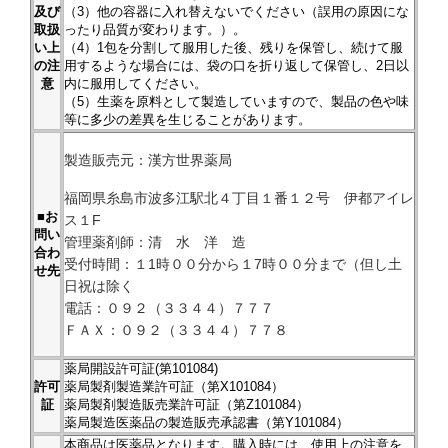
及び
（3）他の容器に入れ替えないでください（誤用の原因にな
取扱
ったり品質が変わります。）。
い上
（4）1包を分割して服用した後、残りを保管し、続けて服
の注
用するような場合には、袋の口を折り返して保管し、2日以
意
内に服用してください。
（5）生薬を原料として製造していますので、製品の色や味
等に多少の差異を生じることがあります。
製造販売元：漢方世界薬局
福岡県糸島市波多江駅北４丁目１番１２号 伊都アイレ
■お
ス１F
問い
管理薬剤師：清 水 洋 造
合わ
受付時間：１1時００分から１7時００分まで（但し土
せ先
日祝は除く
電話：０９２（３３４４）７７７
ＦＡＸ：０９２（３３４４）７７８
薬局開設許可証(第101084)
許可
薬局製剤製造業許可証（第X101084）
証
薬局製剤製造販売業許可証（第Z101084）
薬局製造医薬品の製造販売承認書（第Y101084）
本商品は医薬品となります。購入時には、使用上の注意を