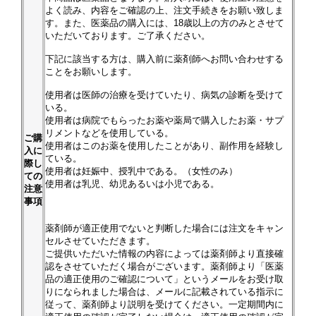
よく読み、内容をご確認の上、注文手続きをお願い致しま
す。また、医薬品の購入には、18歳以上の方のみとさせて
いただいております。ご了承ください。
下記に該当する方は、購入前に薬剤師へお問い合わせする
ことをお願いします。
使用者は医師の治療を受けていたり、病気の診断を受けて
いる。
使用者は病院でもらったお薬や薬局で購入したお薬・サプ
リメントなどを使用している。
ご購
使用者はこのお薬を使用したことがあり、副作用を経験し
入に
ている。
際し
使用者は妊娠中、授乳中である。（女性のみ）
ての
使用者は乳児、幼児あるいは小児である。
注意
事項
薬剤師が適正使用でないと判断した場合には注文をキャン
セルさせていただきます。
ご提供いただいた情報の内容によっては薬剤師より直接確
認をさせていただく場合がございます。薬剤師より「医薬
品の適正使用のご確認について」というメールをお受け取
りになられました場合は、メールに記載されている指示に
従って、薬剤師より説明を受けてください。一定期間内に