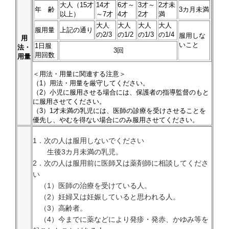
大人（15才
14才
6才～
3才～
2才未
年 齢
3カ月未満
以上）
～7才
4才
2才
満
大人
大人
大人
大人
服用量
上記の通り
の2/3
の1/2
の1/3
の1/4
服用しな
用
いこと
1日服
法・
3回
用回数
用量
＜用法・用量に関連する注意＞
（1）用法・用量を厳守してください。
（2）小児に服用させる場合には、保護者の指導監督のもと
に服用させてください。
（3）1才未満の乳児には、医師の診療を受けさせることを
優先し、やむを得ない場合にのみ服用させてください。
1．次の人は服用しないでください
生後3カ月未満の乳児。
2．次の人は服用前に医師又は薬剤師に相談してくださ
い
（1）医師の治療を受けている人。
（2）妊婦又は妊娠していると思われる人。
（3）高齢者。
（4）今までに薬などにより発疹・発赤、かゆみ等を