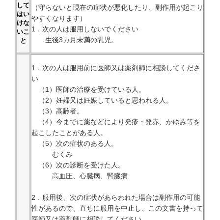
して
（守らないと現在の症状が悪化したり、副作用が起こり
はい
やすくなります）
けな
1．次の人は服用しないでください
いこ
生後3カ月未満の乳児。
と
1．次の人は服用前に医師又は薬剤師に相談してくださ
い
（1）医師の治療を受けている人。
（2）妊婦又は妊娠していると思われる人。
（3）高齢者。
（4）今までに薬などにより発疹・発赤、かゆみ等を
起こしたことがある人。
（5）次の症状のある人。
むくみ
（6）次の診断を受けた人。
高血圧、心臓病、腎臓病
2．服用後、次の症状があらわれた場合は副作用の可能
性があるので、直ちに服用を中止し、この文書を持って
医師又は薬剤師に相談してください