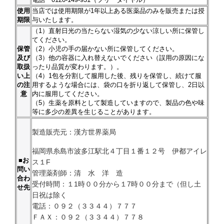
使用
当店では使用期限が1年以上ある医薬品のみを販売または授
期限
与いたします。
（1）直射日光の当たらない湿気の少ない涼しい所に保管し
てください。
保管
（2）小児の手の届かない所に保管してください。
及び
（3）他の容器に入れ替えないでください（誤用の原因にな
取扱
ったり品質が変わります。）。
い上
（4）1包を分割して服用した後、残りを保管し、続けて服
の注
用するような場合には、袋の口を折り返して保管し、2日以
意
内に服用してください。
（5）生薬を原料として製造していますので、製品の色や味
等に多少の差異を生じることがあります。
製造販売元：漢方世界薬局
福岡県糸島市波多江駅北４丁目１番１２号 伊都アイレ
■お
ス１F
問い
管理薬剤師：清 水 洋 造
合わ
受付時間：１1時００分から１7時００分まで（但し土
せ先
日祝は除く
電話：０９２（３３４４）７７７
ＦＡＸ：０９２（３３４４）７７８