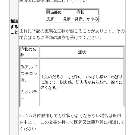
医師又は薬剤師に相談してください
関係部位
症状
皮膚
発疹・発赤、かゆみ
相談
する
まれに下記の重篤な症状が起こることがあります。その
こと
場合は直ちに医師の診療を受けてください。
症状の名
症状
称
偽アルド
ステロン
手足のだるさ、しびれ、つっぱり感やこわばり
症、
に加えて、脱力感、筋肉痛があらわれ、徐々に
強くなる。
ミオパチ
ー
3．1カ月位服用しても症状がよくならない場合は服用
を中止し、この文書を持って医師又は薬剤師に相談して
ください