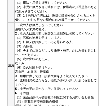
（1）用法・用量を厳守してください。
（2）小児に服用させる場合には、保護者の指導監督のもと
に服用させてください。
（3）1才未満の乳児には、医師の診療を受けさせることを
優先し、やむを得ない場合にのみ服用させてください。
1．次の人は服用しないでください
生後3カ月未満の乳児。
2．次の人は服用前に医師又は薬剤師に相談してください
（1）医師の治療を受けている人。
（2）妊婦又は妊娠していると思われる人。
（3）高齢者。
（4）今までに薬などにより発疹・発赤、かゆみ等を起こし
たことがある人。
（5）次の症状のある人。
むくみ
注意
（6）次の診断を受けた人。
高血圧、心臓病、腎臓病
3．服用に際しては、説明文書をよく読んでください
4．直射日光の当たらない湿気の少ない涼しい所に保管して
ください
5．小児の手の届かない所に保管してください
6．その他
（1）医薬品副作用被害救済制度に関するお問い合わせ先
（独）医薬品医療機器総合機構
電話 0120-149-931（フリーダイヤル）