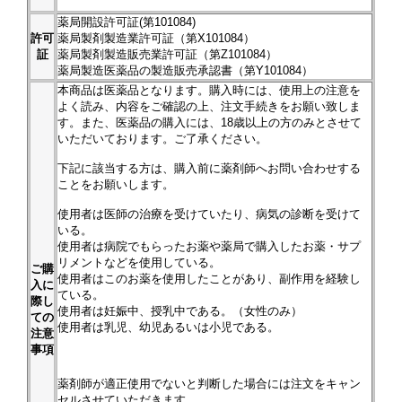
薬局開設許可証(第101084)
許可
薬局製剤製造業許可証（第X101084）
証
薬局製剤製造販売業許可証（第Z101084）
薬局製造医薬品の製造販売承認書（第Y101084）
本商品は医薬品となります。購入時には、使用上の注意を
よく読み、内容をご確認の上、注文手続きをお願い致しま
す。また、医薬品の購入には、18歳以上の方のみとさせて
いただいております。ご了承ください。
下記に該当する方は、購入前に薬剤師へお問い合わせする
ことをお願いします。
使用者は医師の治療を受けていたり、病気の診断を受けて
いる。
使用者は病院でもらったお薬や薬局で購入したお薬・サプ
リメントなどを使用している。
ご購
使用者はこのお薬を使用したことがあり、副作用を経験し
入に
ている。
際し
使用者は妊娠中、授乳中である。（女性のみ）
ての
使用者は乳児、幼児あるいは小児である。
注意
事項
薬剤師が適正使用でないと判断した場合には注文をキャン
セルさせていただきます。