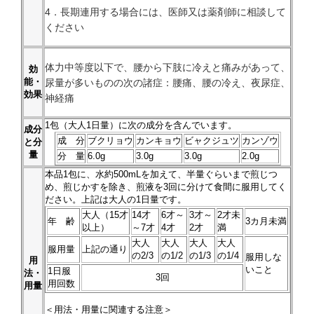
4．長期連用する場合には、医師又は薬剤師に相談して
ください
体力中等度以下で、腰から下肢に冷えと痛みがあって、
効
能・
尿量が多いものの次の諸症：腰痛、腰の冷え、夜尿症、
効果
神経痛
1
包（大人1日量）に次の成分を含んでいます。
成分
成 分
ブクリョウ
カンキョウ
ビャクジュツ
カンゾウ
と分
量
分 量
6.0g
3.0g
3.0g
2.0g
本品
1
包に、水約500mLを加えて、半量ぐらいまで煎じつ
め、煎じかすを除き、煎液を3回に分けて食間に服用してく
ださい。上記は大人の1日量です。
大人（15才
14才
6才～
3才～
2才未
年 齢
3カ月未満
以上）
～7才
4才
2才
満
大人
大人
大人
大人
服用量
上記の通り
の2/3
の1/2
の1/3
の1/4
服用しな
用
いこと
1日服
法・
3回
用回数
用量
＜用法・用量に関連する注意＞