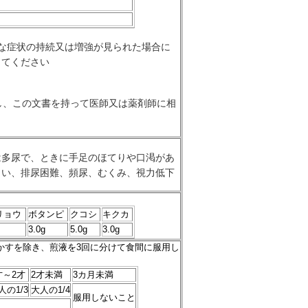
な症状の持続又は増強が見られた場合に
してください
し、この文書を持って医師又は薬剤師に相
は多尿で、ときに手足のほてりや口渇があ
まい、排尿困難、頻尿、むくみ、視力低下
リョウ
ボタンピ
クコシ
キクカ
3.0g
5.0g
3.0g
じかすを除き、煎液を3回に分けて食間に服用し
才～2才
2才未満
3カ月未満
人の1/3
大人の1/4
服用しないこと