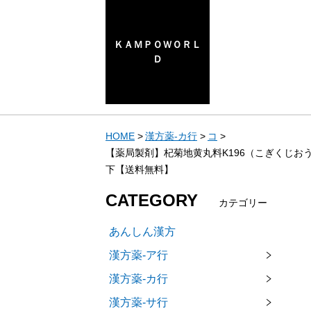
ＫＡＭＰＯＷＯＲＬ
Ｄ
HOME
漢方薬-カ行
コ
【薬局製剤】杞菊地黄丸料K196（こぎくじお
下【送料無料】
CATEGORY
カテゴリー
あんしん漢方
漢方薬-ア行
漢方薬-カ行
漢方薬-サ行