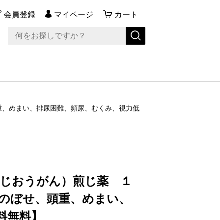
会員登録
マイページ
カート
頭重、めまい、排尿困難、頻尿、むくみ、視力低
くじおうがん）煎じ薬 １
、のぼせ、頭重、めまい、
料無料】