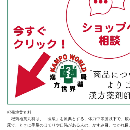
杞菊地黄丸料
杞菊地黄丸料は、「医級」を原典とする、体力中等度以下で、疲
尿で、ときに手足のほてりや口渇がある人の、かすみ目、つかれ目