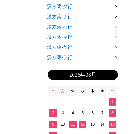
漢方薬-タ行
漢方薬-ナ行
漢方薬-ハ行
漢方薬-マ行
漢方薬-ヤ行
漢方薬-ラ行
2026年08月
日
月
火
水
木
金
土
1
2
3
4
5
6
7
8
9
10
11
12
13
14
15