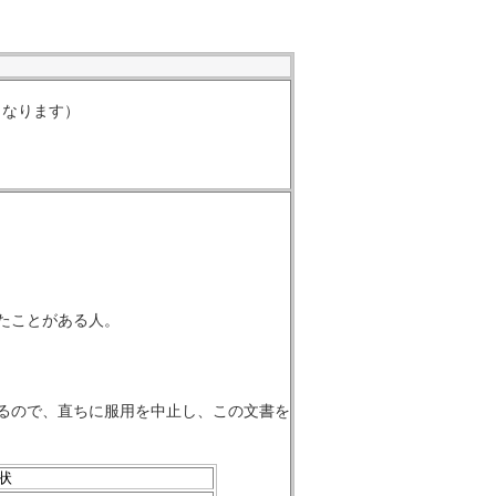
くなります）
たことがある人。
るので、直ちに服用を中止し、この文書を
状