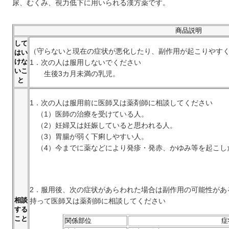
尿、むくみ、視力低下に用いられる漢方薬です。
商品説明
して
（守らないと現在の症状が悪化したり、副作用が起こりやす
はい
けな
1．次の人は服用しないでください
いこ
生後3カ月未満の乳児。
と
1．次の人は服用前に医師又は薬剤師に相談してください
（1）医師の治療を受けている人。
（2）妊婦又は妊娠していると思われる人。
（3）胃腸が弱く下痢しやすい人。
（4）今までに薬などにより発疹・発赤、かゆみ等を起こし
2．服用後、次の症状があらわれた場合は副作用の可能性があ
相談
持って医師又は薬剤師に相談してください
する
こと
関係部位
症