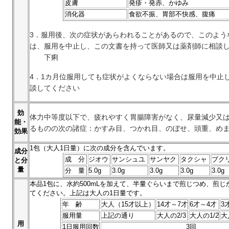
皮膚
発疹・発赤、かゆみ
消化器
食欲不振、胃部不快感、腹痛
3．服用後、次の症状があらわれることがあるので、このよう
は、服用を中止し、この文書を持って医師又は薬剤師に相談
下痢
4．1カ月位服用しても症状がよくならない場合は服用を中止
談してください
効
体力中等度以下で、疲れやすく胃腸障害がなく、尿量減少又
能・
るものの次の諸症：かすみ目、つかれ目、のぼせ、頭重、め
効果
1
包（大人1日量）に次の成分を含んでいます。
成分
成 分
ジオウ
サンシュユ
サンヤク
タクシャ
ブク
と分
量
分 量
5.0g
3.0g
3.0g
3.0g
3.0g
本品
1
包に、水約500mLを加えて、半量ぐらいまで煎じつめ、煎
てください。上記は大人の1日量です。
年 齢
大人（15才以上）
14才～7才
6才～4才
3
服用量
上記の通り
大人の2/3
大人の1/2
大
用
1日服用回数
3回