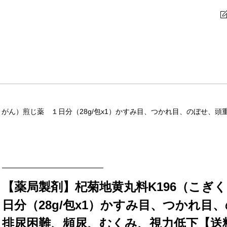
うがん）煎じ薬 １日分（28g/包x1）かすみ目、つかれ目、のぼせ、
【薬局製剤】杞菊地黄丸料K196（こぎ
日分（28g/包x1）かすみ目、つかれ目
排尿困難、頻尿、むくみ、視力低下【送