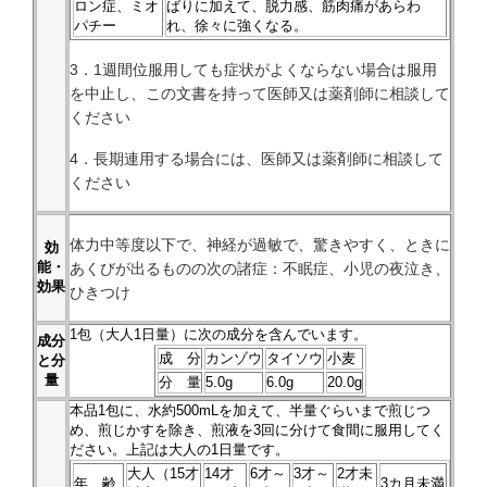
ロン症、ミオ
ばりに加えて、脱力感、筋肉痛があらわ
パチー
れ、徐々に強くなる。
3．1週間位服用しても症状がよくならない場合は服用
を中止し、この文書を持って医師又は薬剤師に相談して
ください
4．長期連用する場合には、医師又は薬剤師に相談して
ください
体力中等度以下で、神経が過敏で、驚きやすく、ときに
効
能・
あくびが出るものの次の諸症：不眠症、小児の夜泣き、
効果
ひきつけ
1
包（大人1日量）に次の成分を含んでいます。
成分
成 分
カンゾウ
タイソウ
小麦
と分
量
分 量
5.0g
6.0g
20.0g
本品
1
包に、水約500mLを加えて、半量ぐらいまで煎じつ
め、煎じかすを除き、煎液を3回に分けて食間に服用してく
ださい。上記は大人の1日量です。
大人（15才
14才
6才～
3才～
2才未
年 齢
3カ月未満