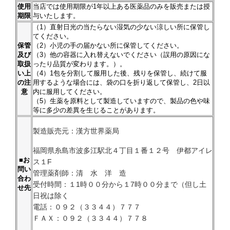
使用
当店では使用期限が1年以上ある医薬品のみを販売または授
期限
与いたします。
（1）直射日光の当たらない湿気の少ない涼しい所に保管し
てください。
保管
（2）小児の手の届かない所に保管してください。
及び
（3）他の容器に入れ替えないでください（誤用の原因にな
取扱
ったり品質が変わります。）。
い上
（4）1包を分割して服用した後、残りを保管し、続けて服
の注
用するような場合には、袋の口を折り返して保管し、2日以
意
内に服用してください。
（5）生薬を原料として製造していますので、製品の色や味
等に多少の差異を生じることがあります。
製造販売元：漢方世界薬局
福岡県糸島市波多江駅北４丁目１番１２号 伊都アイレ
■お
ス１F
問い
管理薬剤師：清 水 洋 造
合わ
受付時間：１1時００分から１7時００分まで（但し土
せ先
日祝は除く
電話：０９２（３３４４）７７７
ＦＡＸ：０９２（３３４４）７７８