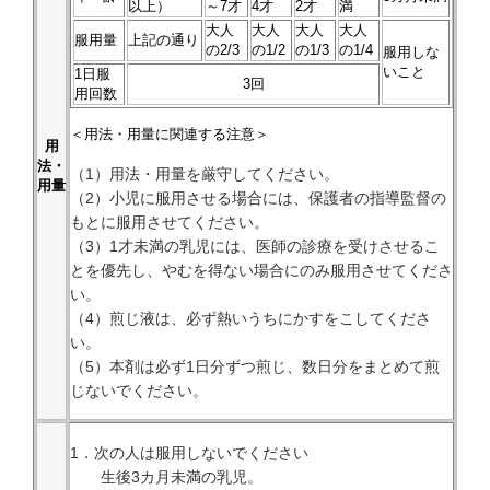
以上）
～7才
4才
2才
満
大人
大人
大人
大人
服用量
上記の通り
の2/3
の1/2
の1/3
の1/4
服用しな
いこと
1日服
3回
用回数
＜用法・用量に関連する注意＞
用
法・
（1）用法・用量を厳守してください。
用量
（2）小児に服用させる場合には、保護者の指導監督の
もとに服用させてください。
（3）1才未満の乳児には、医師の診療を受けさせるこ
とを優先し、やむを得ない場合にのみ服用させてくださ
い。
（4）煎じ液は、必ず熱いうちにかすをこしてくださ
い。
（5）本剤は必ず1日分ずつ煎じ、数日分をまとめて煎
じないでください。
1．次の人は服用しないでください
生後3カ月未満の乳児。