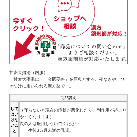
甘麦大棗湯（内服）
甘麦大棗湯は、「金匱要略」を原典とする、夜なきや、ひ
きつけに用いられる漢方薬です。
商品説明
して
（守らないと現在の症状が悪化したり、副作用が起こり
はい
やすくなります）
けな
次の人は服用しないでください
いこ
生後3カ月未満の乳児。
と