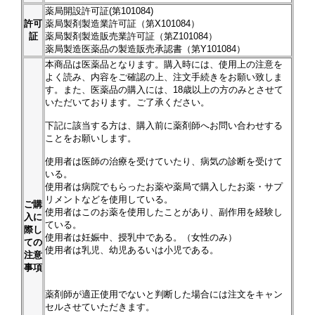
薬局開設許可証(第101084)
許可
薬局製剤製造業許可証（第X101084）
証
薬局製剤製造販売業許可証（第Z101084）
薬局製造医薬品の製造販売承認書（第Y101084）
本商品は医薬品となります。購入時には、使用上の注意を
よく読み、内容をご確認の上、注文手続きをお願い致しま
す。また、医薬品の購入には、18歳以上の方のみとさせて
いただいております。ご了承ください。
下記に該当する方は、購入前に薬剤師へお問い合わせする
ことをお願いします。
使用者は医師の治療を受けていたり、病気の診断を受けて
いる。
使用者は病院でもらったお薬や薬局で購入したお薬・サプ
リメントなどを使用している。
ご購
使用者はこのお薬を使用したことがあり、副作用を経験し
入に
ている。
際し
使用者は妊娠中、授乳中である。（女性のみ）
ての
使用者は乳児、幼児あるいは小児である。
注意
事項
薬剤師が適正使用でないと判断した場合には注文をキャン
セルさせていただきます。