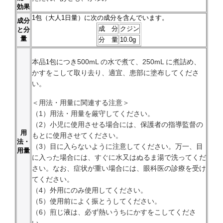
効果
1
包（大人1日量）に次の成分を含んでいます。
成分
成 分
クジン
と分
量
分 量
10.0g
本品
包につき500mL の水で煮て、250mL に煮詰め、
1
かすをこして取り去り、適宜、患部に塗布してくださ
い。
＜用法・用量に関連する注意＞
（1）用法・用量を厳守してください。
（2）小児に使用させる場合には、保護者の指導監督の
用
もとに使用させてください。
法・
（3）目に入らないように注意してください。万一、目
用量
に入った場合には、すぐに水又はぬるま湯で洗ってくだ
さい。なお、症状が重い場合には、眼科医の診療を受け
てください。
（4）外用にのみ使用してください。
（5）使用前によく振とうしてください。
（6）煎じ液は、必ず熱いうちにかすをこしてくださ
い。