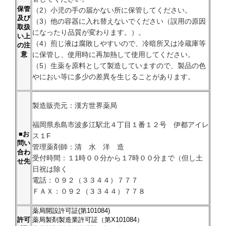
保管
（2）小児の手の届かない所に保管してください。
及び
（3）他の容器に入れ替えないでください（誤用の原因
取扱
になったり品質が変わります。）。
い上
（4）煎じ液は腐敗しやすいので、冷暗所又は冷蔵庫等
の注
に保管し、使用時に再加熱して使用してください。
意
（5）生薬を原料として製造していますので、製品の色
やにおい等に多少の差異を生じることがあります。
製造販売元：漢方世界薬局
福岡県糸島市波多江駅北４丁目１番１２号 伊都アイレ
■お
ス１F
問い
管理薬剤師：清 水 洋 造
合わ
受付時間：１1時００分から１7時００分まで（但し土
せ先
日祝は除く
電話：０９２（３３４４）７７７
ＦＡＸ：０９２（３３４４）７７８
薬局開設許可証(第101084)
許可
薬局製剤製造業許可証（第X101084）