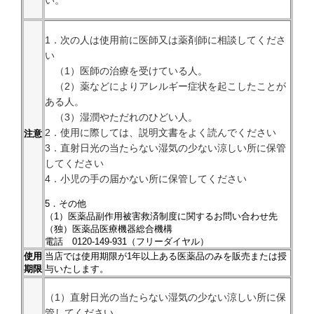
1．次の人は使用前に医師又は薬剤師に相談してくださ
い
（1）医師の治療を受けている人。
（2）薬などによりアレルギー症状を起こしたことが
ある人。
（3）湿潤やただれのひどい人。
2．使用に際しては、説明文書をよく読んでください
注意
3．直射日光の当たらない湿気の少ない涼しい所に保管
してください
4．小児の手の届かない所に保管してください
5．その他
（1）医薬品副作用被害救済制度に関するお問い合わせ先
（独）医薬品医療機器総合機構
電話 0120-149-931（フリーダイヤル）
使用
当店では使用期限が1年以上ある医薬品のみを販売または授
期限
与いたします。
（1）直射日光の当たらない湿気の少ない涼しい所に保
管してください。