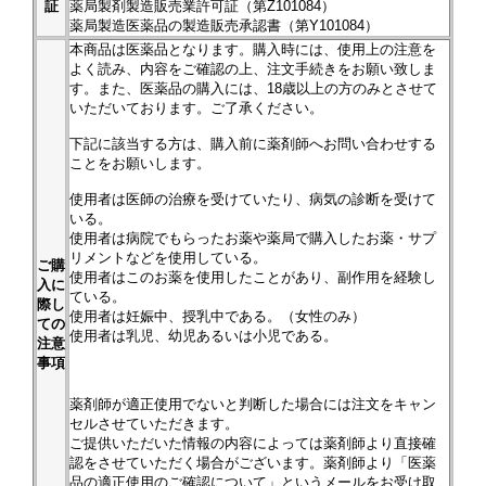
証
薬局製剤製造販売業許可証（第Z101084）
薬局製造医薬品の製造販売承認書（第Y101084）
本商品は医薬品となります。購入時には、使用上の注意を
よく読み、内容をご確認の上、注文手続きをお願い致しま
す。また、医薬品の購入には、18歳以上の方のみとさせて
いただいております。ご了承ください。
下記に該当する方は、購入前に薬剤師へお問い合わせする
ことをお願いします。
使用者は医師の治療を受けていたり、病気の診断を受けて
いる。
使用者は病院でもらったお薬や薬局で購入したお薬・サプ
リメントなどを使用している。
ご購
使用者はこのお薬を使用したことがあり、副作用を経験し
入に
ている。
際し
使用者は妊娠中、授乳中である。（女性のみ）
ての
使用者は乳児、幼児あるいは小児である。
注意
事項
薬剤師が適正使用でないと判断した場合には注文をキャン
セルさせていただきます。
ご提供いただいた情報の内容によっては薬剤師より直接確
認をさせていただく場合がございます。薬剤師より「医薬
品の適正使用のご確認について」というメールをお受け取