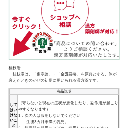
桂枝湯
桂枝湯は、「傷寒論」・「金匱要略」を原典とする、体が
衰えたときのかぜの初期に用いられる漢方薬です。
商品説明
（守らないと現在の症状が悪化したり、副作用が起こり
して
やすくなります）
はい
けな
1．次の人は服用しないでください
いこ
生後3カ月未満の乳児。
と