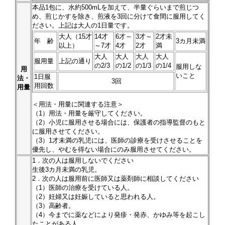
本品
1
包に、水約500mLを加えて、半量ぐらいまで煎じつ
め、煎じかすを除き、煎液を3回に分けて食間に服用してく
ださい。上記は大人の1日量です。
大人（15才
14才
6才～
3才～
2才未
年 齢
3カ月未満
以上）
～7才
4才
2才
満
大人
大人
大人
大人
服用量
上記の通り
の2/3
の1/2
の1/3
の1/4
服用しな
用
いこと
1日服
法・
3回
用回数
用量
＜用法・用量に関連する注意＞
（1）用法・用量を厳守してください。
（2）小児に服用させる場合には、保護者の指導監督のもと
に服用させてください。
（3）1才未満の乳児には、医師の診療を受けさせることを
優先し、やむを得ない場合にのみ服用させてください。
1．次の人は服用しないでください
生後3カ月未満の乳児。
2．次の人は服用前に医師又は薬剤師に相談してください
（1）医師の治療を受けている人。
（2）妊婦又は妊娠していると思われる人。
（3）高齢者。
（4）今までに薬などにより発疹・発赤、かゆみ等を起こし
たことがある人。