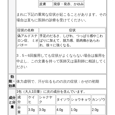
皮膚
発疹・発赤、かゆみ
まれに下記の重篤な症状が起こることがあります。その
場合は直ちに医師の診療を受けてください。
症状の名称
症状
偽アルドステ
手足のだるさ、しびれ、つっぱり感やこわ
ロン症、 ミオ
ばりに加えて、脱力感、筋肉痛があらわ
パチー
れ、徐々に強くなる。
3．5～6回服用しても症状がよくならない場合は服用を
中止し、この文書を持って医師又は薬剤師に相談してく
ださい
効
体力虚弱で、汗が出るものの次の症状：かぜの初期
能・
効果
1
包（大人1日量）に次の成分を含んでいます。
成
ケイ
シャクヤ
成分
タイソウ
ショウキョウ
カンゾウ
分
ヒ
ク
と分
量
分
3.0g
3.0g
4.0g
1.0g
2.0g
量