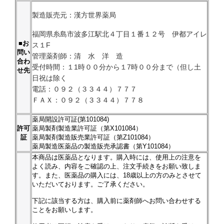
製造販売元：漢方世界薬局
福岡県糸島市波多江駅北４丁目１番１２号 伊都アイレ
■お
ス１F
問い
管理薬剤師：清 水 洋 造
合わ
受付時間：１1時００分から１7時００分まで（但し土
せ先
日祝は除く
電話：０９２（３３４４）７７７
ＦＡＸ：０９２（３３４４）７７８
薬局開設許可証(第101084)
許可
薬局製剤製造業許可証（第X101084）
証
薬局製剤製造販売業許可証（第Z101084）
薬局製造医薬品の製造販売承認書（第Y101084）
本商品は医薬品となります。購入時には、使用上の注意を
よく読み、内容をご確認の上、注文手続きをお願い致しま
す。また、医薬品の購入には、18歳以上の方のみとさせて
いただいております。ご了承ください。
下記に該当する方は、購入前に薬剤師へお問い合わせする
ことをお願いします。