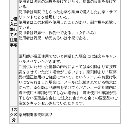
使用者は医師の治療を受けていたり、病気の診断を受けて
いる。
使用者は病院でもらったお薬や薬局で購入したお薬・サプ
リメントなどを使用している。
ご購
使用者はこのお薬を使用したことがあり、副作用を経験し
入に
ている。
際し
使用者は妊娠中、授乳中である。（女性のみ）
ての
使用者は乳児、幼児あるいは小児である。
注意
事項
薬剤師が適正使用でないと判断した場合には注文をキャン
セルさせていただきます。
ご提供いただいた情報の内容によっては薬剤師より直接確
認をさせていただく場合がございます。薬剤師より「医薬
品の適正使用のご確認について」というメールをお受け取
りになられました場合は、メールに記載されている指示に
従って、薬剤師より説明を受けてください。一定期間内に
適正使用の確認が完了しない場合は、適正使用の確認が完
了しない医薬品を含む,ご注文に含まれる全ての医薬品のご
注文をキャンセルさせていただきます。
リス
ク区
薬局製造販売医薬品
分