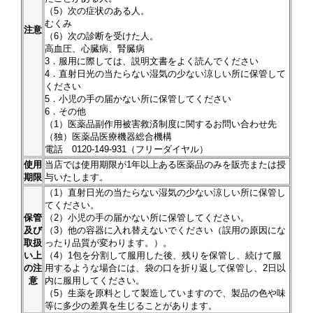
（5）次の症状のある人。
むくみ
注意
（6）次の診断を受けた人。
高血圧、心臓病、腎臓病
3．服用に際しては、説明文書をよく読んでください
4．直射日光の当たらない湿気の少ない涼しい所に保管して
ください
5．小児の手の届かない所に保管してください
6．その他
（1）医薬品副作用被害救済制度に関するお問い合わせ先
（独）医薬品医療機器総合機構
電話 0120-149-931（フリーダイヤル）
使用
当店では使用期限が1年以上ある医薬品のみを販売または授
期限
与いたします。
（1）直射日光の当たらない湿気の少ない涼しい所に保管し
てください。
保管
（2）小児の手の届かない所に保管してください。
及び
（3）他の容器に入れ替えないでください（誤用の原因にな
取扱
ったり品質が変わります。）。
い上
（4）1包を分割して服用した後、残りを保管し、続けて服
の注
用するような場合には、袋の口を折り返して保管し、2日以
意
内に服用してください。
（5）生薬を原料として製造していますので、製品の色や味
等に多少の差異を生じることがあります。