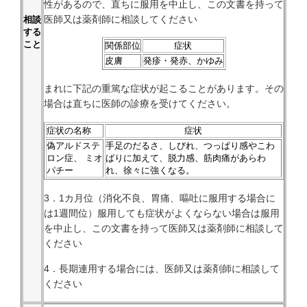
性があるので、直ちに服用を中止し、この文書を持って
医師又は薬剤師に相談してください
相談
する
こと
関係部位
症状
皮膚
発疹・発赤、かゆみ
まれに下記の重篤な症状が起こることがあります。その
場合は直ちに医師の診療を受けてください。
症状の名称
症状
偽アルドステ
手足のだるさ、しびれ、つっぱり感やこわ
ロン症、 ミオ
ばりに加えて、脱力感、筋肉痛があらわ
パチー
れ、徐々に強くなる。
3．1カ月位（消化不良、胃痛、嘔吐に服用する場合に
は1週間位）服用しても症状がよくならない場合は服用
を中止し、この文書を持って医師又は薬剤師に相談して
ください
4．長期連用する場合には、医師又は薬剤師に相談して
ください