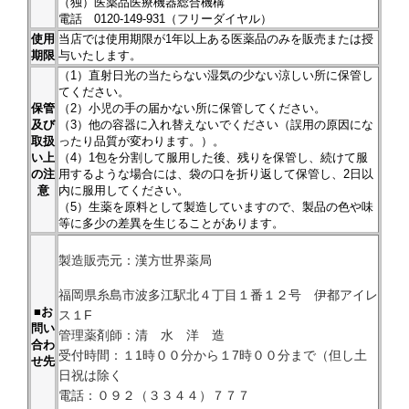
（独）医薬品医療機器総合機構
電話 0120-149-931（フリーダイヤル）
使用
当店では使用期限が1年以上ある医薬品のみを販売または授
期限
与いたします。
（1）直射日光の当たらない湿気の少ない涼しい所に保管し
てください。
保管
（2）小児の手の届かない所に保管してください。
及び
（3）他の容器に入れ替えないでください（誤用の原因にな
取扱
ったり品質が変わります。）。
い上
（4）1包を分割して服用した後、残りを保管し、続けて服
の注
用するような場合には、袋の口を折り返して保管し、2日以
意
内に服用してください。
（5）生薬を原料として製造していますので、製品の色や味
等に多少の差異を生じることがあります。
製造販売元：漢方世界薬局
福岡県糸島市波多江駅北４丁目１番１２号 伊都アイレ
■お
ス１F
問い
管理薬剤師：清 水 洋 造
合わ
受付時間：１1時００分から１7時００分まで（但し土
せ先
日祝は除く
電話：０９２（３３４４）７７７