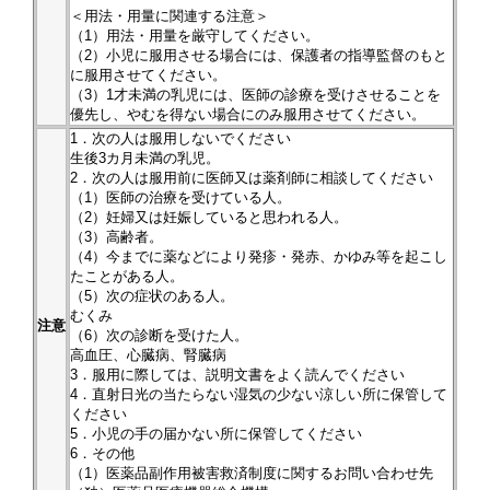
＜用法・用量に関連する注意＞
（1）用法・用量を厳守してください。
（2）小児に服用させる場合には、保護者の指導監督のもと
に服用させてください。
（3）1才未満の乳児には、医師の診療を受けさせることを
優先し、やむを得ない場合にのみ服用させてください。
1．次の人は服用しないでください
生後3カ月未満の乳児。
2．次の人は服用前に医師又は薬剤師に相談してください
（1）医師の治療を受けている人。
（2）妊婦又は妊娠していると思われる人。
（3）高齢者。
（4）今までに薬などにより発疹・発赤、かゆみ等を起こし
たことがある人。
（5）次の症状のある人。
むくみ
注意
（6）次の診断を受けた人。
高血圧、心臓病、腎臓病
3．服用に際しては、説明文書をよく読んでください
4．直射日光の当たらない湿気の少ない涼しい所に保管して
ください
5．小児の手の届かない所に保管してください
6．その他
（1）医薬品副作用被害救済制度に関するお問い合わせ先