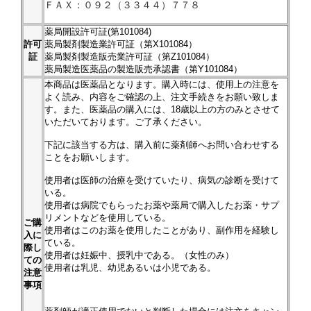
ＦＡＸ：０９２（３３４４）７７８
薬局開設許可証(第101084)
許可
薬局製剤製造業許可証（第X101084）
証
薬局製剤製造販売業許可証（第Z101084）
薬局製造医薬品の製造販売承認書（第Y101084）
本商品は医薬品となります。購入時には、使用上の注意を
よく読み、内容をご確認の上、注文手続きをお願い致しま
す。また、医薬品の購入には、18歳以上の方のみとさせて
いただいております。ご了承ください。
下記に該当する方は、購入前に薬剤師へお問い合わせする
ことをお願いします。
使用者は医師の治療を受けていたり、病気の診断を受けて
いる。
使用者は病院でもらったお薬や薬局で購入したお薬・サプ
リメントなどを使用している。
ご購
使用者はこのお薬を使用したことがあり、副作用を経験し
入に
ている。
際し
使用者は妊娠中、授乳中である。（女性のみ）
ての
使用者は乳児、幼児あるいは小児である。
注意
事項