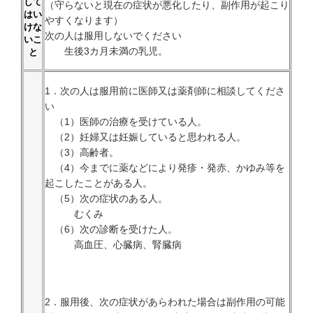
して
（守らないと現在の症状が悪化したり、副作用が起こり
はい
やすくなります）
けな
次の人は服用しないでください
いこ
生後3カ月未満の乳児。
と
1．次の人は服用前に医師又は薬剤師に相談してくださ
い
（1）医師の治療を受けている人。
（2）妊婦又は妊娠していると思われる人。
（3）高齢者。
（4）今までに薬などにより発疹・発赤、かゆみ等を
起こしたことがある人。
（5）次の症状のある人。
むくみ
（6）次の診断を受けた人。
高血圧、心臓病、腎臓病
2．服用後、次の症状があらわれた場合は副作用の可能