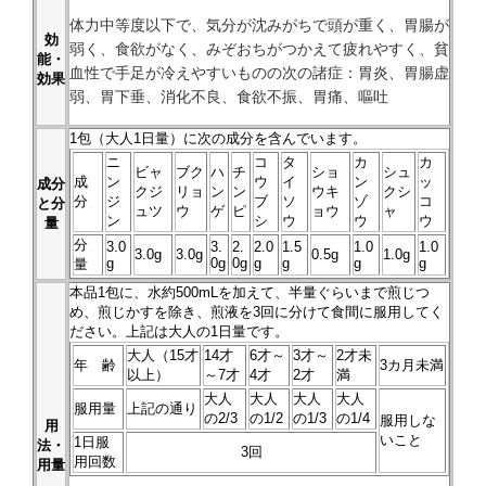
体力中等度以下で、気分が沈みがちで頭が重く、胃腸が
効
弱く、食欲がなく、みぞおちがつかえて疲れやすく、貧
能・
血性で手足が冷えやすいものの次の諸症：胃炎、胃腸虚
効果
弱、胃下垂、消化不良、食欲不振、胃痛、嘔吐
1
包（大人1日量）に次の成分を含んでいます。
ニ
コ
タ
カ
カ
ビャ
ブク
ハ
チ
ショ
シュ
成
ン
ウ
イ
ン
ッ
成分
クジ
リョ
ン
ン
ウキ
クシ
分
ジ
ブ
ソ
ゾ
コ
と分
ュツ
ウ
ゲ
ピ
ョウ
ャ
ン
シ
ウ
ウ
ウ
量
分
3.0
3.
2.
2.0
1.5
1.0
1.0
3.0g
3.0g
0.5g
1.0g
g
0g
0g
g
g
g
g
量
本品
1
包に、水約500mLを加えて、半量ぐらいまで煎じつ
め、煎じかすを除き、煎液を3回に分けて食間に服用してく
ださい。上記は大人の1日量です。
大人（15才
14才
6才～
3才～
2才未
年 齢
3カ月未満
以上）
～7才
4才
2才
満
大人
大人
大人
大人
服用量
上記の通り
の2/3
の1/2
の1/3
の1/4
服用しな
用
いこと
1日服
法・
3回
用回数
用量