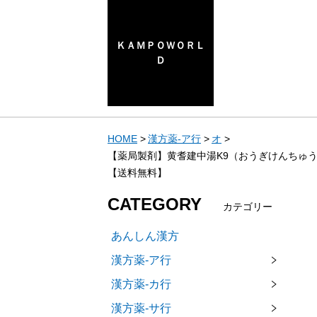
ＫＡＭＰＯＷＯＲＬ
Ｄ
HOME
漢方薬-ア行
オ
【薬局製剤】黄耆建中湯K9（おうぎけんちゅう
【送料無料】
CATEGORY
カテゴリー
あんしん漢方
漢方薬-ア行
漢方薬-カ行
漢方薬-サ行