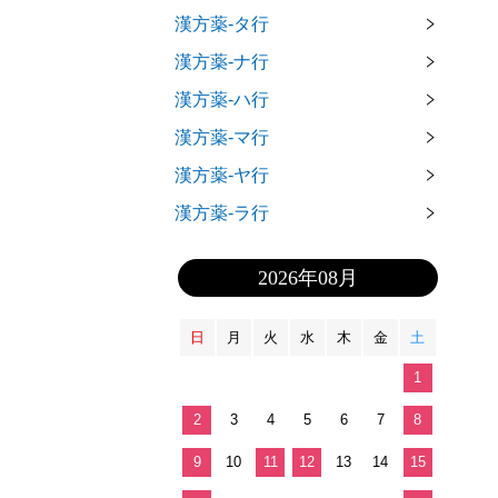
漢方薬-タ行
漢方薬-ナ行
漢方薬-ハ行
漢方薬-マ行
漢方薬-ヤ行
漢方薬-ラ行
2026年08月
日
月
火
水
木
金
土
1
2
3
4
5
6
7
8
9
10
11
12
13
14
15