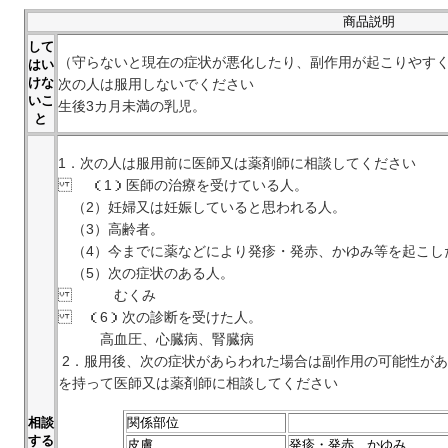
商品説明
して
（守らないと現在の症状が悪化したり、副作用が起こりやす
はい
けな
次の人は服用しないでください
いこ
生後3カ月未満の乳児。
と
1．次の人は服用前に医師又は薬剤師に相談してください
（1）医師の治療を受けている人。
（2）妊婦又は妊娠していると思われる人。
（3）高齢者。
（4）今までに薬などにより発疹・発赤、かゆみ等を起こし
（5）次の症状のある人。
むくみ
（6）次の診断を受けた人。
高血圧、心臓病、腎臓病
2．服用後、次の症状があらわれた場合は副作用の可能性が
を持って医師又は薬剤師に相談してください
関係部位
相談
する
皮膚
発疹・発赤、かゆみ