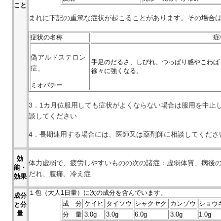
こと
まれに下記の重篤な症状が起こることがあります。その場合
症状の名称
症
偽アルドステロン
手足のだるさ、しびれ、つっぱり感やこわば
症、
徐々に強くなる。
ミオパチー
3．1カ月位服用しても症状がよくならない場合は服用を中止
談してください
4．長期連用する場合には、医師又は薬剤師に相談してくださ
効
体力虚弱で、疲労しやすいものの次の諸症：虚弱体質、病後
能・
だれ、腹痛、冷え症
効果
１
包（大人1日量）に次の成分を含んでいます。
成分
成 分
ケイヒ
タイソウ
シャクヤク
カンゾウ
ショウ
と分
量
分 量
3.0g
3.0g
6.0g
3.0g
1.0g