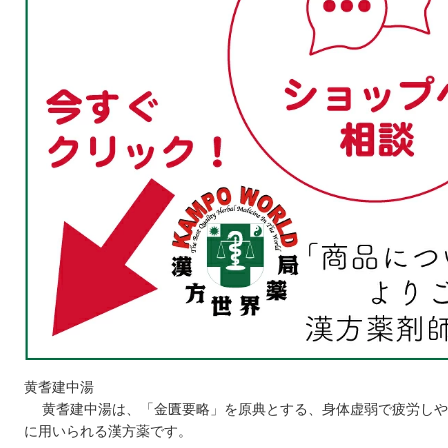
黄耆建中湯
黄耆建中湯は、「金匱要略」を原典とする、身体虚弱で疲労しや
に用いられる漢方薬です。