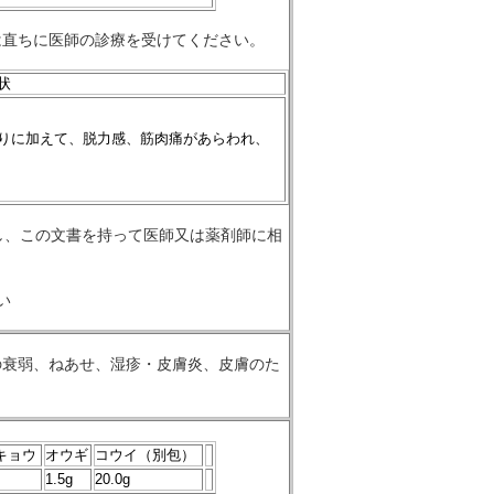
は直ちに医師の診療を受けてください。
状
りに加えて、脱力感、筋肉痛があらわれ、
し、この文書を持って医師又は薬剤師に相
い
の衰弱、ねあせ、湿疹・皮膚炎、皮膚のた
キョウ
オウギ
コウイ（別包）
1.5g
20.0g