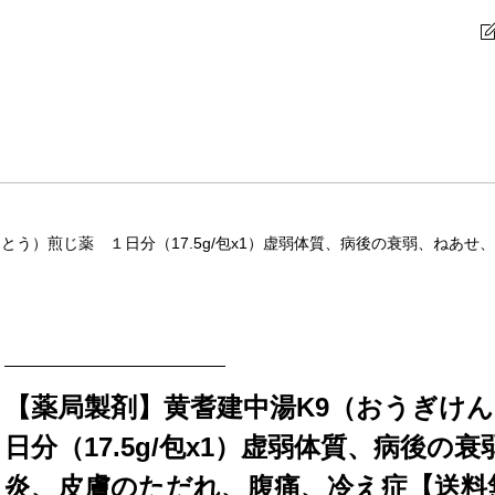
とう）煎じ薬 １日分（17.5g/包x1）虚弱体質、病後の衰弱、ねあ
【薬局製剤】黄耆建中湯K9（おうぎけ
日分（17.5g/包x1）虚弱体質、病後の
炎、皮膚のただれ、腹痛、冷え症【送料