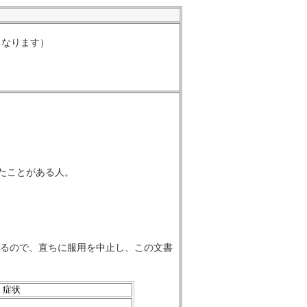
くなります）
たことがある人。
あるので、直ちに服用を中止し、この文書
症状