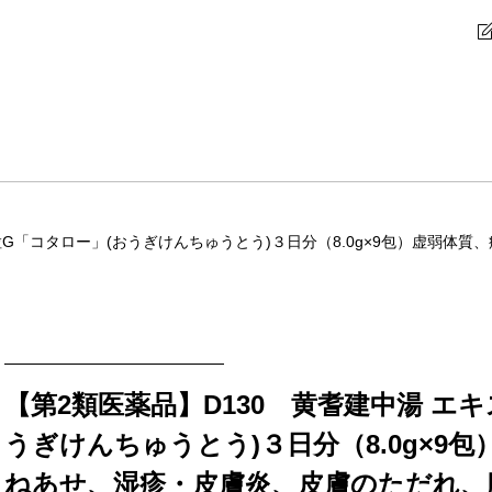
粒G「コタロー」(おうぎけんちゅうとう)３日分（8.0g×9包）虚弱体
【第2類医薬品】D130 黄耆建中湯 エ
うぎけんちゅうとう)３日分（8.0g×9
ねあせ、湿疹・皮膚炎、皮膚のただれ、