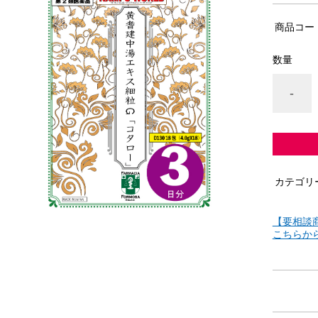
商品コー
数量
-
カテゴリ
【要相談
こちらか