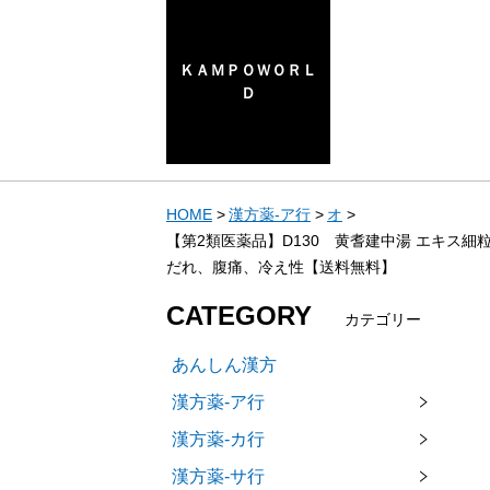
ＫＡＭＰＯＷＯＲＬ
Ｄ
HOME
漢方薬-ア行
オ
【第2類医薬品】D130 黄耆建中湯 エキス細
だれ、腹痛、冷え性【送料無料】
CATEGORY
カテゴリー
あんしん漢方
漢方薬-ア行
漢方薬-カ行
漢方薬-サ行