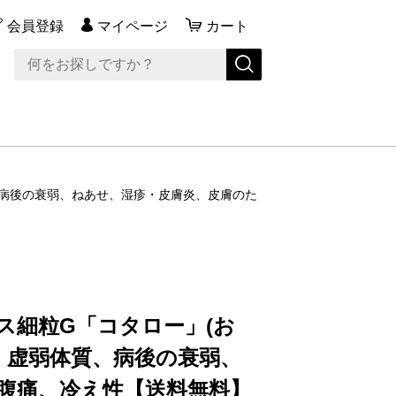
会員登録
マイページ
カート
質、病後の衰弱、ねあせ、湿疹・皮膚炎、皮膚のた
キス細粒G「コタロー」(お
包）虚弱体質、病後の衰弱、
腹痛、冷え性【送料無料】