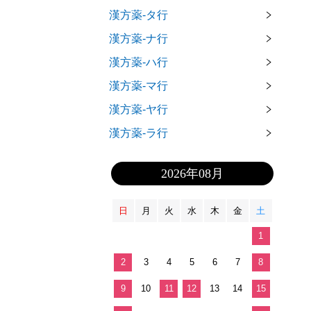
漢方薬-タ行
漢方薬-ナ行
漢方薬-ハ行
漢方薬-マ行
漢方薬-ヤ行
漢方薬-ラ行
2026年08月
日
月
火
水
木
金
土
1
2
3
4
5
6
7
8
9
10
11
12
13
14
15