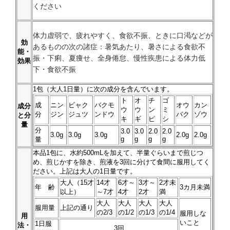
ください
体力虚弱で、疲れやすく、食欲不振、ときに口渇などが
効
あるものの次の諸症：暑気あたり、暑さによる食欲不
能・
振・下痢、夏痩せ、全身倦怠、慢性疾患による体力低
効果
下・食欲不振
1
包（大人1日量）に次の成分を含んでいます。
ト
オ
チ
ゴ
成
ニン
ビャク
バクモ
オウ
カン
成分
ウ
ウ
ン
ミ
分
ジン
ジュツ
ンドウ
バク
ゾウ
と分
キ
ギ
ピ
シ
量
分
3.0
3.0
2.0
2.0
3.0g
3.0g
3.0g
2.0g
2.0g
g
g
g
g
量
本品
1
包に、水約500mLを加えて、半量ぐらいまで煎じつ
め、煎じかすを除き、煎液を3回に分けて食間に服用してく
ださい。上記は大人の1日量です。
大人（15才
14才
6才～
3才～
2才未
年 齢
3カ月未満
以上）
～7才
4才
2才
満
大人
大人
大人
大人
服用量
上記の通り
の2/3
の1/2
の1/3
の1/4
服用しな
用
いこと
1日服
法・
3回