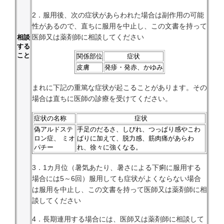
2．服用後、次の症状があらわれた場合は副作用の可能
性があるので、直ちに服用を中止し、この文書を持って
医師又は薬剤師に相談してください
相談
する
こと
関係部位
症状
皮膚
発疹・発赤、かゆみ
まれに下記の重篤な症状が起こることがあります。その
場合は直ちに医師の診療を受けてください。
症状の名称
症状
偽アルドステ
手足のだるさ、しびれ、つっぱり感やこわ
ロン症、 ミオ
ばりに加えて、脱力感、筋肉痛があらわ
パチー
れ、徐々に強くなる。
3．1カ月位（暑気あたり、暑さによる下痢に服用する
場合には5～6回）服用しても症状がよくならない場合
は服用を中止し、この文書を持って医師又は薬剤師に相
談してください
4．長期連用する場合には、医師又は薬剤師に相談して