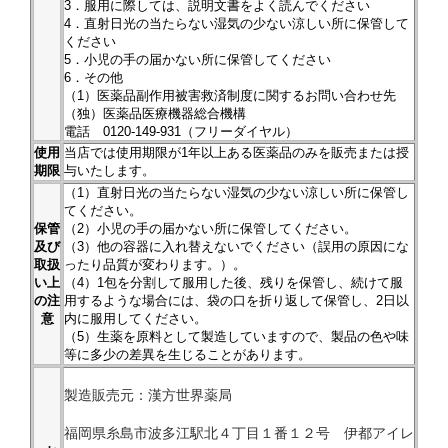
3．服用に際しては、説明文書をよく読んでください
4．直射日光の当たらない湿気の少ない涼しい所に保管して
ください
5．小児の手の届かない所に保管してください
6．その他
（1）医薬品副作用被害救済制度に関するお問い合わせ先
（独）医薬品医療機器総合機構
電話 0120-149-931（フリーダイヤル）
使用
当店では使用期限が1年以上ある医薬品のみを販売または授
期限
与いたします。
（1）直射日光の当たらない湿気の少ない涼しい所に保管し
てください。
保管
（2）小児の手の届かない所に保管してください。
及び
（3）他の容器に入れ替えないでください（誤用の原因にな
取扱
ったり品質が変わります。）。
い上
（4）1包を分割して服用した後、残りを保管し、続けて服
の注
用するような場合には、袋の口を折り返して保管し、2日以
意
内に服用してください。
（5）生薬を原料として製造していますので、製品の色や味
等に多少の差異を生じることがあります。
製造販売元：漢方世界薬局
福岡県糸島市波多江駅北４丁目１番１２号 伊都アイレ