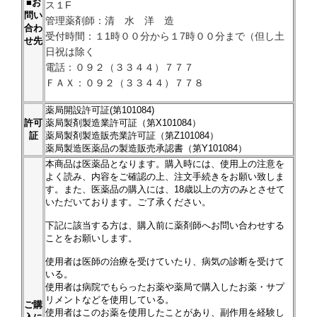
■お
ス１F
問い
管理薬剤師：清 水 洋 造
合わ
受付時間：１1時００分から１7時００分まで（但し土
せ先
日祝は除く
電話：０９２（３３４４）７７７
ＦＡＸ：０９２（３３４４）７７８
薬局開設許可証(第101084)
許可
薬局製剤製造業許可証（第X101084）
証
薬局製剤製造販売業許可証（第Z101084）
薬局製造医薬品の製造販売承認書（第Y101084）
本商品は医薬品となります。購入時には、使用上の注意を
よく読み、内容をご確認の上、注文手続きをお願い致しま
す。また、医薬品の購入には、18歳以上の方のみとさせて
いただいております。ご了承ください。
下記に該当する方は、購入前に薬剤師へお問い合わせする
ことをお願いします。
使用者は医師の治療を受けていたり、病気の診断を受けて
いる。
使用者は病院でもらったお薬や薬局で購入したお薬・サプ
リメントなどを使用している。
ご購
使用者はこのお薬を使用したことがあり、副作用を経験し