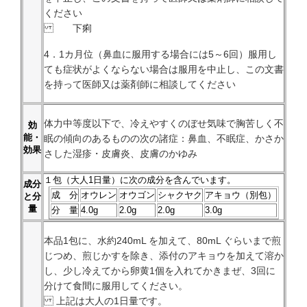
ください
下痢
4．1カ月位（鼻血に服用する場合には5～6回）服用し
ても症状がよくならない場合は服用を中止し、この文書
を持って医師又は薬剤師に相談してください
体力中等度以下で、冷えやすくのぼせ気味で胸苦しく不
効
能・
眠の傾向のあるものの次の諸症：鼻血、不眠症、かさか
効果
さした湿疹・皮膚炎、皮膚のかゆみ
１
包（大人1日量）に次の成分を含んでいます。
成分
成 分
オウレン
オウゴン
シャクヤク
アキョウ（別包）
と分
量
分 量
4.0g
2.0g
2.0g
3.0g
本品1包に、水約240mL を加えて、80mL ぐらいまで煎
じつめ、煎じかすを除き、添付のアキョウを加えて溶か
し、少し冷えてから卵黄1個を入れてかきまぜ、3回に
分けて食間に服用してください。
上記は大人の1日量です。