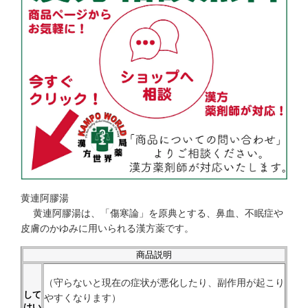
黄連阿膠湯
黄連阿膠湯は、「傷寒論」を原典とする、鼻血、不眠症や
皮膚のかゆみに用いられる漢方薬です。
商品説明
（守らないと現在の症状が悪化したり、副作用が起こり
して
やすくなります）
はい