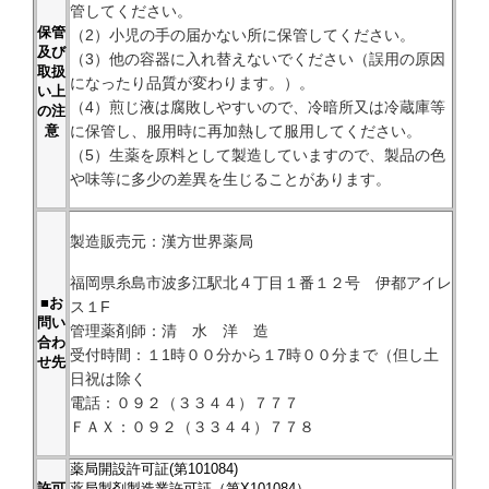
管してください。
保管
（2）小児の手の届かない所に保管してください。
及び
（3）他の容器に入れ替えないでください（誤用の原因
取扱
になったり品質が変わります。）。
い上
（4）煎じ液は腐敗しやすいので、冷暗所又は冷蔵庫等
の注
に保管し、服用時に再加熱して服用してください。
意
（5）生薬を原料として製造していますので、製品の色
や味等に多少の差異を生じることがあります。
製造販売元：漢方世界薬局
福岡県糸島市波多江駅北４丁目１番１２号 伊都アイレ
■お
ス１F
問い
管理薬剤師：清 水 洋 造
合わ
受付時間：１1時００分から１7時００分まで（但し土
せ先
日祝は除く
電話：０９２（３３４４）７７７
ＦＡＸ：０９２（３３４４）７７８
薬局開設許可証(第101084)
許可
薬局製剤製造業許可証（第X101084）