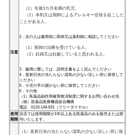
（1）生後3カ月未満の乳児。
（2）本剤又は鶏卵によるアレルギー症状を起こした
ことがある人。
2．次の人は服用前に医師又は薬剤師に相談してください
（1）医師の治療を受けている人。
注意
（2）妊婦又は妊娠していると思われる人。
3．服用に際しては、説明文書をよく読んでください
4．直射日光の当たらない湿気の少ない涼しい所に保管して
ください
5．小児の手の届かない所に保管してください
6．その他
（1）医薬品副作用被害救済制度に関するお問い合わせ先
（独）医薬品医療機器総合機構
電話 0120-149-931（フリーダイヤル）
使用
当店では使用期限が1年以上ある医薬品のみを販売または授
期限
与いたします。
（1）直射日光の当たらない湿気の少ない涼しい所に保