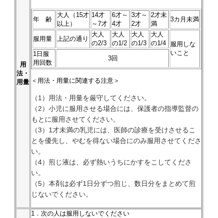
大人（15才
14才
6才～
3才～
2才未
年 齢
3カ月未満
以上）
～7才
4才
2才
満
大人
大人
大人
大人
服用量
上記の通り
の2/3
の1/2
の1/3
の1/4
服用しな
いこと
1日服
3回
用回数
用
法・
＜用法・用量に関連する注意＞
用量
（1）用法・用量を厳守してください。
（2）小児に服用させる場合には、保護者の指導監督の
もとに服用させてください。
（3）1才未満の乳児には、医師の診療を受けさせるこ
とを優先し、やむを得ない場合にのみ服用させてくださ
い。
（4）煎じ液は、必ず熱いうちにかすをこしてくださ
い。
（5）本剤は必ず1日分ずつ煎じ、数日分をまとめて煎
じないでください。
1．次の人は服用しないでください