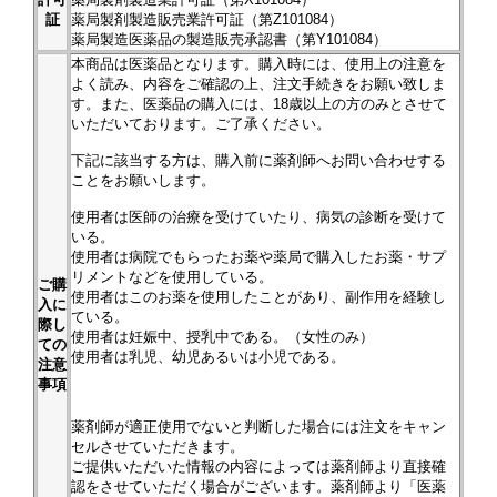
証
薬局製剤製造販売業許可証（第Z101084）
薬局製造医薬品の製造販売承認書（第Y101084）
本商品は医薬品となります。購入時には、使用上の注意を
よく読み、内容をご確認の上、注文手続きをお願い致しま
す。また、医薬品の購入には、18歳以上の方のみとさせて
いただいております。ご了承ください。
下記に該当する方は、購入前に薬剤師へお問い合わせする
ことをお願いします。
使用者は医師の治療を受けていたり、病気の診断を受けて
いる。
使用者は病院でもらったお薬や薬局で購入したお薬・サプ
リメントなどを使用している。
ご購
使用者はこのお薬を使用したことがあり、副作用を経験し
入に
ている。
際し
使用者は妊娠中、授乳中である。（女性のみ）
ての
使用者は乳児、幼児あるいは小児である。
注意
事項
薬剤師が適正使用でないと判断した場合には注文をキャン
セルさせていただきます。
ご提供いただいた情報の内容によっては薬剤師より直接確
認をさせていただく場合がございます。薬剤師より「医薬