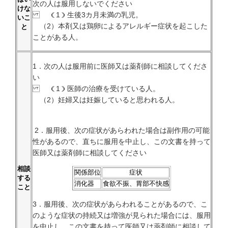
次の人は服用しないでください
けな
（1）生後3カ月未満の乳児。
いこ
（2）本剤又は鶏卵によるアレルギー症状を起こした
と
ことがある人。
1．次の人は服用前に医師又は薬剤師に相談してくださ
い
（1）医師の治療を受けている人。
（2）妊婦又は妊娠していると思われる人。
2．服用後、次の症状があらわれた場合は副作用の可能
性があるので、直ちに服用を中止し、この文書を持って
医師又は薬剤師に相談してください
相談
関係部位
症状
する
消化器
食欲不振、胃部不快感
こと
3．服用後、次の症状があらわれることがあるので、こ
のような症状の持続又は増強が見られた場合には、服用
を中止し、この文書を持って医師又は薬剤師に相談して