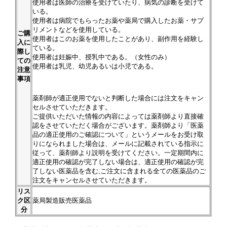
使用者は医師の治療を受けていたり、病気の診断を受けて
いる。
使用者は病院でもらったお薬や薬局で購入したお薬・サプ
リメントなどを使用している。
ご購
使用者はこのお薬を使用したことがあり、副作用を経験し
入に
ている。
際し
使用者は妊娠中、授乳中である。（女性のみ）
ての
使用者は乳児、幼児あるいは小児である。
注意
事項
薬剤師が適正使用でないと判断した場合には注文をキャン
セルさせていただきます。
ご提供いただいた情報の内容によっては薬剤師より直接確
認をさせていただく場合がございます。薬剤師より「医薬
品の適正使用のご確認について」というメールをお受け取
りになられました場合は、メールに記載されている指示に
従って、薬剤師より説明を受けてください。一定期間内に
適正使用の確認が完了しない場合は、適正使用の確認が完
了しない医薬品を含む,ご注文に含まれる全ての医薬品のご
注文をキャンセルさせていただきます。
リス
ク区
薬局製造販売医薬品
分