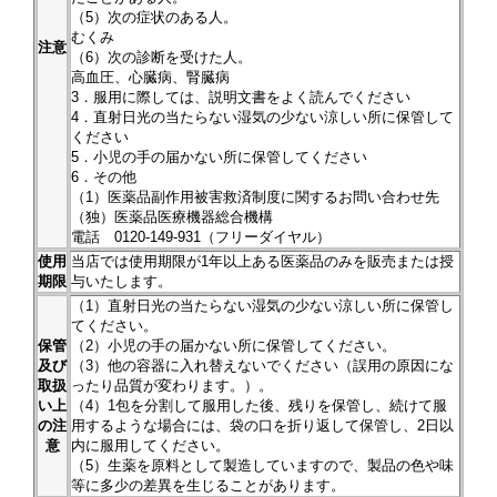
（5）次の症状のある人。
むくみ
注意
（6）次の診断を受けた人。
高血圧、心臓病、腎臓病
3．服用に際しては、説明文書をよく読んでください
4．直射日光の当たらない湿気の少ない涼しい所に保管して
ください
5．小児の手の届かない所に保管してください
6．その他
（1）医薬品副作用被害救済制度に関するお問い合わせ先
（独）医薬品医療機器総合機構
電話 0120-149-931（フリーダイヤル）
使用
当店では使用期限が1年以上ある医薬品のみを販売または授
期限
与いたします。
（1）直射日光の当たらない湿気の少ない涼しい所に保管し
てください。
保管
（2）小児の手の届かない所に保管してください。
及び
（3）他の容器に入れ替えないでください（誤用の原因にな
取扱
ったり品質が変わります。）。
い上
（4）1包を分割して服用した後、残りを保管し、続けて服
の注
用するような場合には、袋の口を折り返して保管し、2日以
意
内に服用してください。
（5）生薬を原料として製造していますので、製品の色や味
等に多少の差異を生じることがあります。