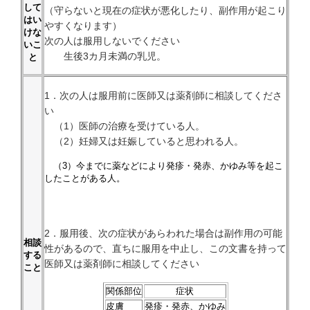
して
（守らないと現在の症状が悪化したり、副作用が起こり
はい
やすくなります）
けな
次の人は服用しないでください
いこ
生後3カ月未満の乳児。
と
1．次の人は服用前に医師又は薬剤師に相談してくださ
い
（1）医師の治療を受けている人。
（2）妊婦又は妊娠していると思われる人。
（3）今までに薬などにより発疹・発赤、かゆみ等を起こ
したことがある人。
2．服用後、次の症状があらわれた場合は副作用の可能
相談
性があるので、直ちに服用を中止し、この文書を持って
する
医師又は薬剤師に相談してください
こと
関係部位
症状
皮膚
発疹・発赤、かゆみ