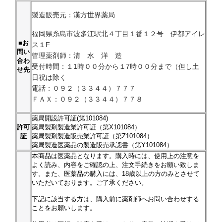
製造販売元：漢方世界薬局
福岡県糸島市波多江駅北４丁目１番１２号 伊都アイレ
■お
ス１F
問い
管理薬剤師：清 水 洋 造
合わ
受付時間：１1時００分から１7時００分まで（但し土
せ先
日祝は除く
電話：０９２（３３４４）７７７
ＦＡＸ：０９２（３３４４）７７８
薬局開設許可証(第101084)
許可
薬局製剤製造業許可証（第X101084）
証
薬局製剤製造販売業許可証（第Z101084）
薬局製造医薬品の製造販売承認書（第Y101084）
本商品は医薬品となります。購入時には、使用上の注意を
よく読み、内容をご確認の上、注文手続きをお願い致しま
す。また、医薬品の購入には、18歳以上の方のみとさせて
いただいております。ご了承ください。
下記に該当する方は、購入前に薬剤師へお問い合わせする
ことをお願いします。