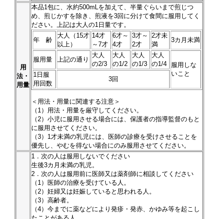
本品
1
包に、水約500mLを加えて、半量ぐらいまで煎じつ
め、煎じかすを除き、煎液を3回に分けて食間に服用してく
ださい。上記は大人の1日量です。
大人（15才
14才
6才～
3才～
2才未
年 齢
3カ月未満
以上）
～7才
4才
2才
満
大人
大人
大人
大人
服用量
上記の通り
の2/3
の1/2
の1/3
の1/4
服用しな
用
いこと
1日服
法・
3回
用回数
用量
＜用法・用量に関連する注意＞
（1）用法・用量を厳守してください。
（2）小児に服用させる場合には、保護者の指導監督のもと
に服用させてください。
（3）1才未満の乳児には、医師の診療を受けさせることを
優先し、やむを得ない場合にのみ服用させてください。
1．次の人は服用しないでください
生後3カ月未満の乳児。
2．次の人は服用前に医師又は薬剤師に相談してください
（1）医師の治療を受けている人。
（2）妊婦又は妊娠していると思われる人。
（3）高齢者。
（4）今までに薬などにより発疹・発赤、かゆみ等を起こし
たことがある人。