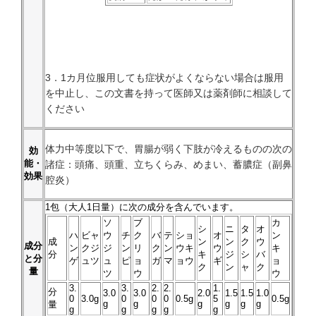
3．1カ月位服用しても症状がよくならない場合は服用
を中止し、この文書を持って医師又は薬剤師に相談して
ください
体力中等度以下で、胃腸が弱く下肢が冷えるものの次の
効
能・
諸症：頭痛、頭重、立ちくらみ、めまい、蓄膿症（副鼻
効果
腔炎）
1
包（大人1日量）に次の成分を含んでいます。
ソ
ブ
カ
シ
ニ
タ
オ
ハ
ビャ
ウ
チ
ク
バ
テ
ショ
オ
ン
成
ン
ン
ク
ウ
成分
ン
クジ
ジ
ン
リ
ク
ン
ウキ
ウ
キ
分
キ
ジ
シ
バ
と分
ゲ
ュツ
ュ
ピ
ョ
ガ
マ
ョウ
ギ
ョ
ク
ン
ャ
ク
量
ツ
ウ
ウ
3.
3.
2.
2.
1.
分
3.0
3.0
2.0
1.5
1.5
1.0
0
3.0g
0
0
0
0.5g
5
0.5g
g
g
g
g
g
g
量
g
g
g
g
g