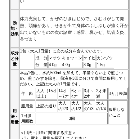
い
体力充実して、かぜのひきはじめで、さむけがして発
効
熱、頭痛があり、せきが出て身体のふしぶしが痛く汗が
能・
出ていないものの次の諸症：感冒、鼻かぜ、気管支炎、
効果
鼻づまり
1
包（大人1日量）に次の成分を含んでいます。
成分
成 分
マオウ
キョウニン
ケイヒ
カンゾウ
と分
量
分 量
4.0g
4.0g
3.0g
1.5g
本品
1
包に、水約500mLを加えて、半量ぐらいまで煎じつ
め、煎じかすを除き、煎液を3回に分けて食間に服用してく
ださい。上記は大人の1日量です。
大人（15才
14才
6才～
3才～
2才未
年 齢
3カ月未満
以上）
～7才
4才
2才
満
大人
大人
大人
大人
服用量
上記の通り
の2/3
の1/2
の1/3
の1/4
服用しな
用
いこと
1日服
法・
3回
用回数
用量
＜用法・用量に関連する注意＞
（1）用法・用量を厳守してください。