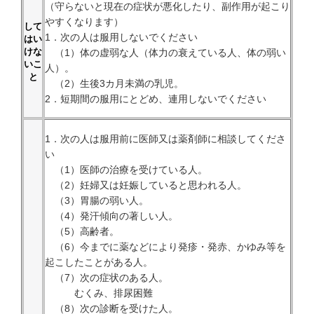
（守らないと現在の症状が悪化したり、副作用が起こり
やすくなります）
して
1．次の人は服用しないでください
はい
けな
（1）体の虚弱な人（体力の衰えている人、体の弱い
いこ
人）。
と
（2）生後3カ月未満の乳児。
2．短期間の服用にとどめ、連用しないでください
1．次の人は服用前に医師又は薬剤師に相談してくださ
い
（1）医師の治療を受けている人。
（2）妊婦又は妊娠していると思われる人。
（3）胃腸の弱い人。
（4）発汗傾向の著しい人。
（5）高齢者。
（6）今までに薬などにより発疹・発赤、かゆみ等を
起こしたことがある人。
（7）次の症状のある人。
むくみ、排尿困難
（8）次の診断を受けた人。