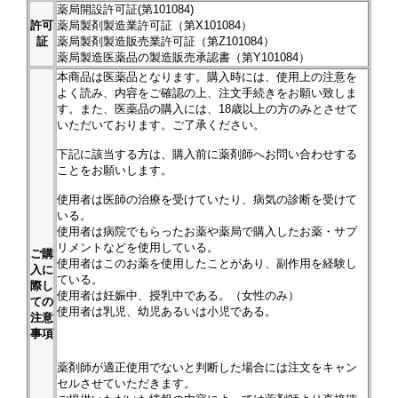
薬局開設許可証(第101084)
許可
薬局製剤製造業許可証（第X101084）
証
薬局製剤製造販売業許可証（第Z101084）
薬局製造医薬品の製造販売承認書（第Y101084）
本商品は医薬品となります。購入時には、使用上の注意を
よく読み、内容をご確認の上、注文手続きをお願い致しま
す。また、医薬品の購入には、18歳以上の方のみとさせて
いただいております。ご了承ください。
下記に該当する方は、購入前に薬剤師へお問い合わせする
ことをお願いします。
使用者は医師の治療を受けていたり、病気の診断を受けて
いる。
使用者は病院でもらったお薬や薬局で購入したお薬・サプ
リメントなどを使用している。
ご購
使用者はこのお薬を使用したことがあり、副作用を経験し
入に
ている。
際し
使用者は妊娠中、授乳中である。（女性のみ）
ての
使用者は乳児、幼児あるいは小児である。
注意
事項
薬剤師が適正使用でないと判断した場合には注文をキャン
セルさせていただきます。