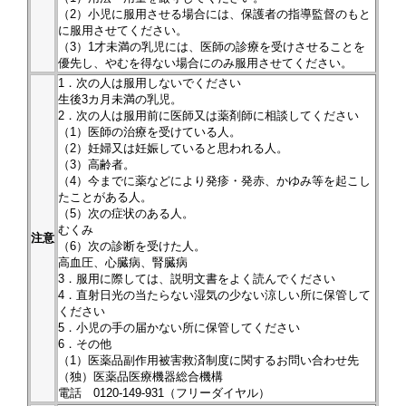
（2）小児に服用させる場合には、保護者の指導監督のもと
に服用させてください。
（3）1才未満の乳児には、医師の診療を受けさせることを
優先し、やむを得ない場合にのみ服用させてください。
1．次の人は服用しないでください
生後3カ月未満の乳児。
2．次の人は服用前に医師又は薬剤師に相談してください
（1）医師の治療を受けている人。
（2）妊婦又は妊娠していると思われる人。
（3）高齢者。
（4）今までに薬などにより発疹・発赤、かゆみ等を起こし
たことがある人。
（5）次の症状のある人。
むくみ
注意
（6）次の診断を受けた人。
高血圧、心臓病、腎臓病
3．服用に際しては、説明文書をよく読んでください
4．直射日光の当たらない湿気の少ない涼しい所に保管して
ください
5．小児の手の届かない所に保管してください
6．その他
（1）医薬品副作用被害救済制度に関するお問い合わせ先
（独）医薬品医療機器総合機構
電話 0120-149-931（フリーダイヤル）