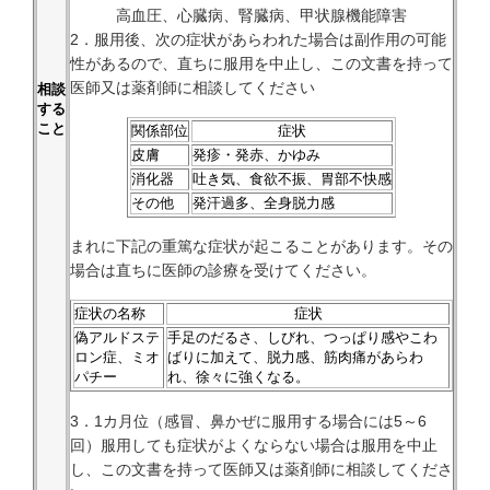
高血圧、心臓病、腎臓病、甲状腺機能障害
2．服用後、次の症状があらわれた場合は副作用の可能
性があるので、直ちに服用を中止し、この文書を持って
医師又は薬剤師に相談してください
相談
する
こと
関係部位
症状
皮膚
発疹・発赤、かゆみ
消化器
吐き気、食欲不振、胃部不快感
その他
発汗過多、全身脱力感
まれに下記の重篤な症状が起こることがあります。その
場合は直ちに医師の診療を受けてください。
症状の名称
症状
偽アルドステ
手足のだるさ、しびれ、つっぱり感やこわ
ロン症、ミオ
ばりに加えて、脱力感、筋肉痛があらわ
パチー
れ、徐々に強くなる。
3．1カ月位（感冒、鼻かぜに服用する場合には5～6
回）服用しても症状がよくならない場合は服用を中止
し、この文書を持って医師又は薬剤師に相談してくださ