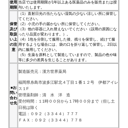
使用
当店では使用期限が1年以上ある医薬品のみを販売または授
期限
与いたします。
（1）直射日光の当たらない湿気の少ない涼しい所に保管し
てください。
保管
（2）小児の手の届かない所に保管してください。
及び
（3）他の容器に入れ替えないでください（誤用の原因にな
取扱
ったり品質が変わります。）。
い上
（4）1包を分割して服用した後、残りを保管し、続けて服
の注
用するような場合には、袋の口を折り返して保管し、2日以
意
内に服用してください。
（5）生薬を原料として製造していますので、製品の色や味
等に多少の差異を生じることがあります。
製造販売元：漢方世界薬局
福岡県糸島市波多江駅北４丁目１番１２号 伊都アイレ
■お
ス１F
問い
管理薬剤師：清 水 洋 造
合わ
受付時間：１1時００分から１7時００分まで（但し土
せ先
日祝は除く
電話：０９２（３３４４）７７７
ＦＡＸ：０９２（３３４４）７７８