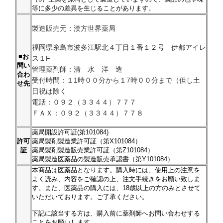
等に多少の差異を生じることがあります。
製造販売元：漢方世界薬局
福岡県糸島市波多江駅北４丁目１番１２号 伊都アイレ
■お
ス１F
問い
管理薬剤師：清 水 洋 造
合わ
受付時間：１1時００分から１7時００分まで（但し土
せ先
日祝は除く
電話：０９２（３３４４）７７７
ＦＡＸ：０９２（３３４４）７７８
薬局開設許可証(第101084)
許可
薬局製剤製造業許可証（第X101084）
証
薬局製剤製造販売業許可証（第Z101084）
薬局製造医薬品の製造販売承認書（第Y101084）
本商品は医薬品となります。購入時には、使用上の注意を
よく読み、内容をご確認の上、注文手続きをお願い致しま
す。また、医薬品の購入には、18歳以上の方のみとさせて
いただいております。ご了承ください。
下記に該当する方は、購入前に薬剤師へお問い合わせする
ことをお願いします。