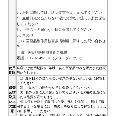
3．服用に際しては、説明文書をよく読んでください
4．直射日光の当たらない湿気の少ない涼しい所に保管
してください
5．小児の手の届かない所に保管してください
6．その他
（1）医薬品副作用被害救済制度に関するお問い合わせ
先
（独）医薬品医療機器総合機構
電話 0120-149-931（フリーダイヤル）
使用
当店では使用期限が1年以上ある医薬品のみを販売または授
期限
与いたします。
（1）直射日光の当たらない湿気の少ない涼しい所に保管し
てください。
保管
（2）小児の手の届かない所に保管してください。
及び
（3）他の容器に入れ替えないでください（誤用の原因にな
取扱
ったり品質が変わります。）。
い上
（4）1包を分割して服用した後、残りを保管し、続けて服
の注
用するような場合には、袋の口を折り返して保管し、2日以
意
内に服用してください。
（5）生薬を原料として製造していますので、製品の色や味