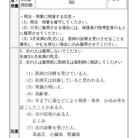
法・
3回
用回数
用量
＜用法・用量に関連する注意＞
（1）用法・用量を厳守してください。
（2）小児に服用させる場合には、保護者の指導監督のもと
に服用させてください。
（3）1才未満の乳児には、医師の診療を受けさせることを
優先し、やむを得ない場合にのみ服用させてください。
1．次の人は服用しないでください
生後3カ月未満の乳児。
2．次の人は服用前に医師又は薬剤師に相談してください
（1）医師の治療を受けている人。
（2）妊婦又は妊娠していると思われる人。
（3）胃腸の弱い人。
（4）高齢者。
（5）今までに薬などにより発疹・発赤、かゆみ等を
起こしたことがある人。
（6）次の症状のある人。
むくみ
（7）次の診断を受けた人。
注意
高血圧、心臓病、腎臓病