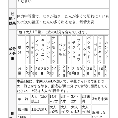
ください
効
体力中等度で、せきが続き、たんが多くて切れにくいも
能・
のの次の諸症：たんの多く出るせき、気管支炎
効果
1
包（大人1日量）に次の成分を含んでいます。
テ
バ
シ
ソ
キ
ブ
オ
キ
サ
ン
タ
チ
ク
ョ
カ
ウ
ョ
バ
チ
ク
ト
ゴ
成
ウ
キ
ン
モ
イ
ク
モ
ウ
ン
成分
ハ
ウ
イ
ン
リ
ウ
ミ
分
ゴ
ョ
シ
ン
ソ
ジ
ン
キ
ゾ
と分
ク
ニ
モ
ピ
ョ
キ
シ
ン
ウ
シ
ド
ウ
ョ
ド
ョ
ウ
量
ヒ
ン
ウ
ウ
ウ
ウ
2.
2.
3.
1.
1.
分
2.
2.
2.0
2.0
2.
2.0
2.
2.
3.0
3.0
1.0
0
0
0
0
0
0g
0g
g
g
0g
g
0g
0g
g
g
g
量
g
g
g
g
g
本品
1
包に、水約500mLを加えて、半量ぐらいまで煎じつ
め、煎じかすを除き、煎液を3回に分けて食間に服用してく
ださい。上記は大人の1日量です。
大人（15才
14才
6才～
3才～
2才未
年 齢
3カ月未満
以上）
～7才
4才
2才
満
大人
大人
大人
大人
服用量
上記の通り
の2/3
の1/2
の1/3
の1/4
服用しな
用
いこと
1日服