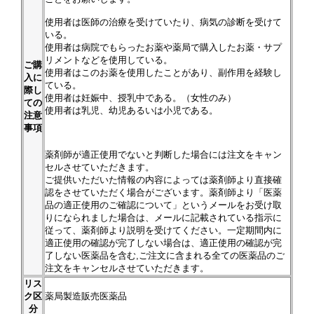
使用者は医師の治療を受けていたり、病気の診断を受けて
いる。
使用者は病院でもらったお薬や薬局で購入したお薬・サプ
リメントなどを使用している。
ご購
使用者はこのお薬を使用したことがあり、副作用を経験し
入に
ている。
際し
使用者は妊娠中、授乳中である。（女性のみ）
ての
使用者は乳児、幼児あるいは小児である。
注意
事項
薬剤師が適正使用でないと判断した場合には注文をキャン
セルさせていただきます。
ご提供いただいた情報の内容によっては薬剤師より直接確
認をさせていただく場合がございます。薬剤師より「医薬
品の適正使用のご確認について」というメールをお受け取
りになられました場合は、メールに記載されている指示に
従って、薬剤師より説明を受けてください。一定期間内に
適正使用の確認が完了しない場合は、適正使用の確認が完
了しない医薬品を含む,ご注文に含まれる全ての医薬品のご
注文をキャンセルさせていただきます。
リス
ク区
薬局製造販売医薬品
分