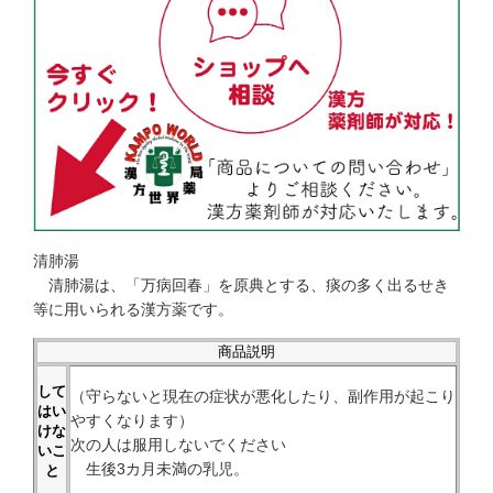
清肺湯
清肺湯は、「万病回春」を原典とする、痰の多く出るせき
等に用いられる漢方薬です。
商品説明
して
（守らないと現在の症状が悪化したり、副作用が起こり
はい
やすくなります）
けな
次の人は服用しないでください
いこ
生後3カ月未満の乳児。
と