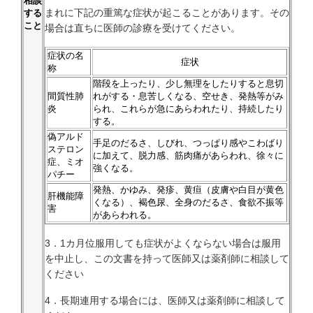
相談
まれに下記の重篤な症状が起こることがあります。その
する
こと
場合は直ちに医師の診療を受けてください。
症状の名
症状
称
階段を上ったり、少し無理をしたりすると息切
間質性肺
れがする・息苦しくなる、空せき、発熱等がみ
炎
られ、これらが急にあらわれたり、持続したり
する。
偽アルド
手足のだるさ、しびれ、つっぱり感やこわばり
ステロン
に加えて、脱力感、筋肉痛があらわれ、徐々に
症、ミオ
強くなる。
パチー
発熱、かゆみ、発疹、黄疸（皮膚や白目が黄色
肝機能障
くなる）、褐色尿、全身のだるさ、食欲不振等
害
があらわれる。
3．1カ月位服用しても症状がよくならない場合は服用
を中止し、この文書を持って医師又は薬剤師に相談して
ください
4．長期連用する場合には、医師又は薬剤師に相談して