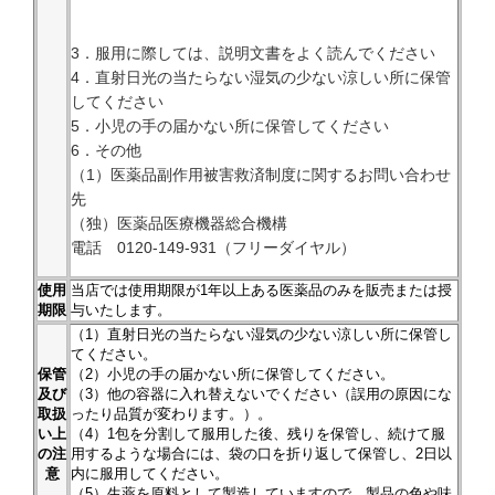
3．服用に際しては、説明文書をよく読んでください
4．直射日光の当たらない湿気の少ない涼しい所に保管
してください
5．小児の手の届かない所に保管してください
6．その他
（1）医薬品副作用被害救済制度に関するお問い合わせ
先
（独）医薬品医療機器総合機構
電話 0120-149-931（フリーダイヤル）
使用
当店では使用期限が1年以上ある医薬品のみを販売または授
期限
与いたします。
（1）直射日光の当たらない湿気の少ない涼しい所に保管し
てください。
保管
（2）小児の手の届かない所に保管してください。
及び
（3）他の容器に入れ替えないでください（誤用の原因にな
取扱
ったり品質が変わります。）。
い上
（4）1包を分割して服用した後、残りを保管し、続けて服
の注
用するような場合には、袋の口を折り返して保管し、2日以
意
内に服用してください。
（5）生薬を原料として製造していますので、製品の色や味