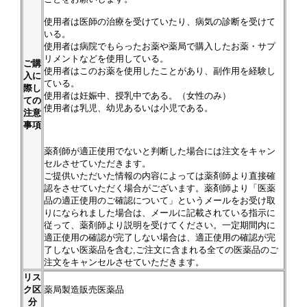
使用者は医師の治療を受けていたり、病気の診断を受けて
いる。
使用者は病院でもらったお薬や薬局で購入したお薬・サプ
リメントなどを使用している。
ご購
使用者はこのお薬を使用したことがあり、副作用を経験し
入に
ている。
際し
使用者は妊娠中、授乳中である。（女性のみ）
ての
使用者は乳児、幼児あるいは小児である。
注意
事項
薬剤師が適正使用でないと判断した場合には注文をキャン
セルさせていただきます。
ご提供いただいた情報の内容によっては薬剤師より直接確
認をさせていただく場合がございます。薬剤師より「医薬
品の適正使用のご確認について」というメールをお受け取
りになられました場合は、メールに記載されている指示に
従って、薬剤師より説明を受けてください。一定期間内に
適正使用の確認が完了しない場合は、適正使用の確認が完
了しない医薬品を含む,ご注文に含まれる全ての医薬品のご
注文をキャンセルさせていただきます。
リス
ク区
薬局製造販売医薬品
分