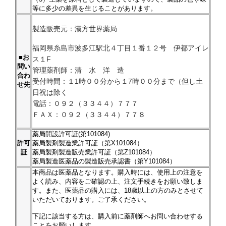
等に多少の差異を生じることがあります。
製造販売元：漢方世界薬局
福岡県糸島市波多江駅北４丁目１番１２号 伊都アイレ
■お
ス１F
問い
管理薬剤師：清 水 洋 造
合わ
受付時間：１1時００分から１7時００分まで（但し土
せ先
日祝は除く
電話：０９２（３３４４）７７７
ＦＡＸ：０９２（３３４４）７７８
薬局開設許可証(第101084)
許可
薬局製剤製造業許可証（第X101084）
証
薬局製剤製造販売業許可証（第Z101084）
薬局製造医薬品の製造販売承認書（第Y101084）
本商品は医薬品となります。購入時には、使用上の注意を
よく読み、内容をご確認の上、注文手続きをお願い致しま
す。また、医薬品の購入には、18歳以上の方のみとさせて
いただいております。ご了承ください。
下記に該当する方は、購入前に薬剤師へお問い合わせする
ことをお願いします。