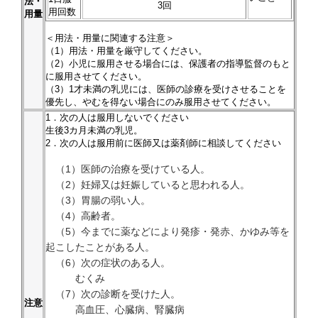
法・
3回
用回数
用量
＜用法・用量に関連する注意＞
（1）用法・用量を厳守してください。
（2）小児に服用させる場合には、保護者の指導監督のもと
に服用させてください。
（3）1才未満の乳児には、医師の診療を受けさせることを
優先し、やむを得ない場合にのみ服用させてください。
1．次の人は服用しないでください
生後3カ月未満の乳児。
2．次の人は服用前に医師又は薬剤師に相談してください
（1）医師の治療を受けている人。
（2）妊婦又は妊娠していると思われる人。
（3）胃腸の弱い人。
（4）高齢者。
（5）今までに薬などにより発疹・発赤、かゆみ等を
起こしたことがある人。
（6）次の症状のある人。
むくみ
（7）次の診断を受けた人。
注意
高血圧、心臓病、腎臓病