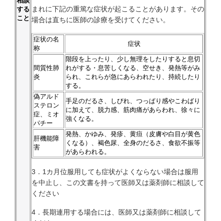
相談
まれに下記の重篤な症状が起こることがあります。その
する
こと
場合は直ちに医師の診療を受けてください。
症状の名
症状
称
階段を上ったり、少し無理をしたりすると息切
間質性肺
れがする・息苦しくなる、空せき、発熱等がみ
炎
られ、これらが急にあらわれたり、持続したり
する。
偽アルド
手足のだるさ、しびれ、つっぱり感やこわばり
ステロン
に加えて、脱力感、筋肉痛があらわれ、徐々に
症、ミオ
強くなる。
パチー
発熱、かゆみ、発疹、黄疸（皮膚や白目が黄色
肝機能障
くなる）、褐色尿、全身のだるさ、食欲不振等
害
があらわれる。
3．1カ月位服用しても症状がよくならない場合は服用
を中止し、この文書を持って医師又は薬剤師に相談して
ください
4．長期連用する場合には、医師又は薬剤師に相談して