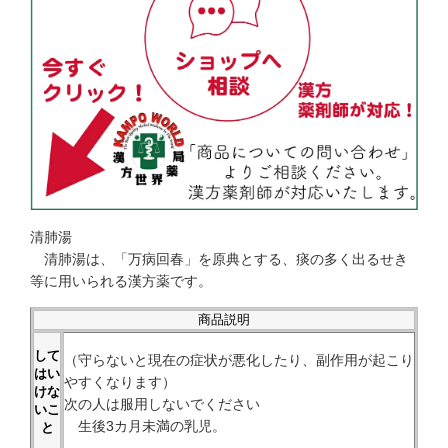
清肺湯
清肺湯は、「万病回春」を原典とする、痰の多く出るせき
等に用いられる漢方薬です。
商品説明
して
（守らないと現在の症状が悪化したり、副作用が起こり
はい
やすくなります）
けな
次の人は服用しないでください
いこ
生後3カ月未満の乳児。
と