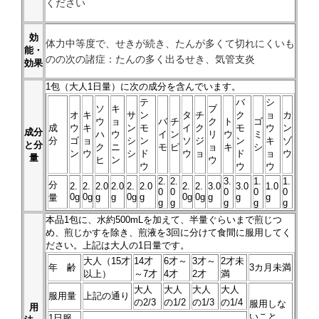
ください
効
体力中等度で、せきが続き、たんが多くて切れにくいも
能・
のの次の諸症：たんの多く出るせき、気管支炎
効果
1
包（大人1日量）に次の成分を含んでいます。
テ
バ
シ
ソ
キ
ブ
オ
キ
サ
ン
タ
チ
ク
ョ
カ
ウ
ョ
バ
チ
ク
ト
ゴ
成
ウ
キ
ン
モ
イ
ク
モ
ウ
ン
成分
ハ
ウ
イ
ン
リ
ウ
ミ
分
ゴ
ョ
シ
ン
ソ
ジ
ン
キ
ゾ
と分
ク
ニ
モ
ピ
ョ
キ
シ
ン
ウ
シ
ド
ウ
ョ
ド
ョ
ウ
量
ヒ
ン
ウ
ウ
ウ
ウ
2.
2.
3.
1.
1.
分
2.
2.
2.0
2.0
2.
2.0
2.
2.
3.0
3.0
1.0
0
0
0
0
0
0g
0g
g
g
0g
g
0g
0g
g
g
g
量
g
g
g
g
g
本品
1
包に、水約500mLを加えて、半量ぐらいまで煎じつ
め、煎じかすを除き、煎液を3回に分けて食間に服用してく
ださい。上記は大人の1日量です。
大人（15才
14才
6才～
3才～
2才未
年 齢
3カ月未満
以上）
～7才
4才
2才
満
大人
大人
大人
大人
服用量
上記の通り
の2/3
の1/2
の1/3
の1/4
服用しな
用
いこと
1日服