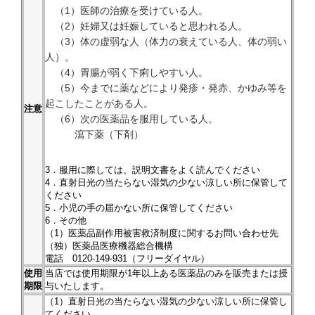
（1）医師の治療を受けている人。
（2）妊婦又は妊娠していると思われる人。
（3）体の虚弱な人（体力の衰えている人、体の弱い
人）。
（4）胃腸が弱く下痢しやすい人。
（5）今までに薬などにより発疹・発赤、かゆみ等を
起こしたことがある人。
注意
（6）次の医薬品を服用している人。
瀉下薬（下剤）
3．服用に際しては、説明文書をよく読んでください
4．直射日光の当たらない湿気の少ない涼しい所に保管して
ください
5．小児の手の届かない所に保管してください
6．その他
（1）医薬品副作用被害救済制度に関するお問い合わせ先
（独）医薬品医療機器総合機構
電話 0120-149-931（フリーダイヤル）
使用
当店では使用期限が1年以上ある医薬品のみを販売または授
期限
与いたします。
（1）直射日光の当たらない湿気の少ない涼しい所に保管し
てください。