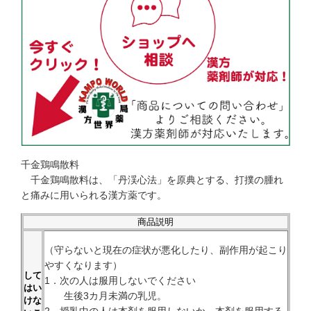
千金鶏鳴散料
千金鶏鳴散料は、「丹渓心法」を原典とする、打撲の腫れ
と痛みに用いられる漢方薬です。
商品説明
（守らないと現在の症状が悪化したり、副作用が起こり
やすくなります）
して
1．次の人は服用しないでください
はい
生後3カ月未満の乳児。
けな