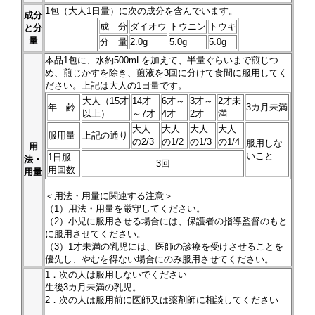
1
包（大人1日量）に次の成分を含んでいます。
成分
成 分
ダイオウ
トウニン
トウキ
と分
量
分 量
2.0g
5.0g
5.0g
本品
1
包に、水約500mLを加えて、半量ぐらいまで煎じつ
め、煎じかすを除き、煎液を3回に分けて食間に服用してく
ださい。上記は大人の1日量です。
大人（15才
14才
6才～
3才～
2才未
年 齢
3カ月未満
以上）
～7才
4才
2才
満
大人
大人
大人
大人
服用量
上記の通り
の2/3
の1/2
の1/3
の1/4
服用しな
用
いこと
1日服
法・
3回
用回数
用量
＜用法・用量に関連する注意＞
（1）用法・用量を厳守してください。
（2）小児に服用させる場合には、保護者の指導監督のもと
に服用させてください。
（3）1才未満の乳児には、医師の診療を受けさせることを
優先し、やむを得ない場合にのみ服用させてください。
1．次の人は服用しないでください
生後3カ月未満の乳児。
2．次の人は服用前に医師又は薬剤師に相談してください