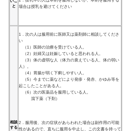
2．授乳中の人は本剤を服用しないか、本剤を服用する
いこ
と
場合は授乳を避けてください
1．次の人は服用前に医師又は薬剤師に相談してくださ
い
（1）医師の治療を受けている人。
（2）妊婦又は妊娠していると思われる人。
（3）体の虚弱な人（体力の衰えている人、体の弱い
人）。
（4）胃腸が弱く下痢しやすい人。
（5）今までに薬などにより発疹・発赤、かゆみ等を
起こしたことがある人。
（6）次の医薬品を服用している人。
瀉下薬（下剤）
相談
2．服用後、次の症状があらわれた場合は副作用の可能
する
性があるので、直ちに服用を中止し、この文書を持って