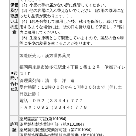
保管
（2）小児の手の届かない所に保管してください。
及び
（3）他の容器に入れ替えないでください（誤用の原因にな
取扱
ったり品質が変わります。）。
い上
（4）1包を分割して服用した後、残りを保管し、続けて服
の注
用するような場合には、袋の口を折り返して保管し、2日以
意
内に服用してください。
（5）生薬を原料として製造していますので、製品の色や味
等に多少の差異を生じることがあります。
製造販売元：漢方世界薬局
福岡県糸島市波多江駅北４丁目１番１２号 伊都アイレ
■お
ス１F
問い
管理薬剤師：清 水 洋 造
合わ
受付時間：１1時００分から１7時００分まで（但し土
せ先
日祝は除く
電話：０９２（３３４４）７７７
ＦＡＸ：０９２（３３４４）７７８
薬局開設許可証(第101084)
許可
薬局製剤製造業許可証（第X101084）
証
薬局製剤製造販売業許可証（第Z101084）
薬局製造医薬品の製造販売承認書（第Y101084）