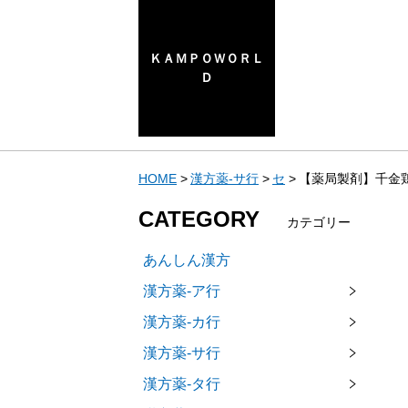
ＫＡＭＰＯＷＯＲＬ
Ｄ
HOME
漢方薬-サ行
セ
【薬局製剤】千金鶏
CATEGORY
カテゴリー
あんしん漢方
漢方薬-ア行
漢方薬-カ行
漢方薬-サ行
漢方薬-タ行