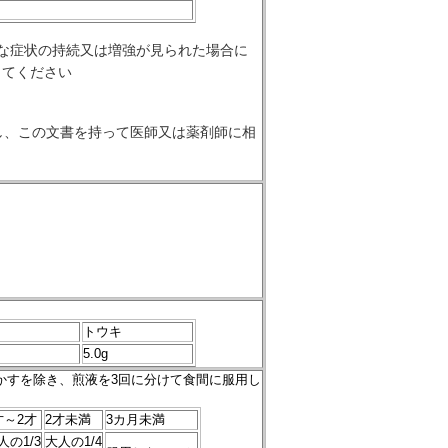
な症状の持続又は増強が見られた場合に
してください
し、この文書を持って医師又は薬剤師に相
トウキ
5.0g
じかすを除き、煎液を3回に分けて食間に服用し
才～2才
2才未満
3カ月未満
人の1/3
大人の1/4