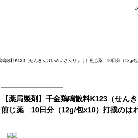
鳴散料K123（せんきんけいめいさんりょう）煎じ薬 10日分（12g/
【薬局製剤】千金鶏鳴散料K123（せん
煎じ薬 10日分（12g/包x10）打撲の