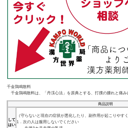
千金鶏鳴散料
千金鶏鳴散料は、「丹渓心法」を原典とする、打撲の腫れと痛み
商品説明
（守らないと現在の症状が悪化したり、副作用が起こりやす
して
1．次の人は服用しないでください
はい
生後3カ月未満の乳児。