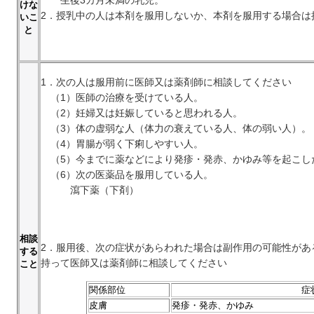
けな
2．授乳中の人は本剤を服用しないか、本剤を服用する場合は
いこ
と
1．次の人は服用前に医師又は薬剤師に相談してください
（1）医師の治療を受けている人。
（2）妊婦又は妊娠していると思われる人。
（3）体の虚弱な人（体力の衰えている人、体の弱い人）。
（4）胃腸が弱く下痢しやすい人。
（5）今までに薬などにより発疹・発赤、かゆみ等を起こし
（6）次の医薬品を服用している人。
瀉下薬（下剤）
相談
2．服用後、次の症状があらわれた場合は副作用の可能性があ
する
持って医師又は薬剤師に相談してください
こと
関係部位
症
皮膚
発疹・発赤、かゆみ