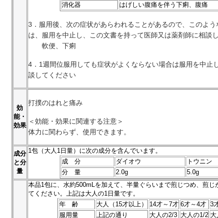
消化器
はげしい腹痛を伴う下痢、腹痛
3．服用後、次の症状があらわれることがあるので、このよう
は、服用を中止し、この文書を持って医師又は薬剤師に相談
軟便、下痢
4．1週間位服用しても症状がよくならない場合は服用を中止
談してください
打撲のはれと痛み
効
能・
＜効能・効果に関連する注意＞
効果
体力に関わらず、使用できます。
1
包（大人1日量）に次の成分を含んでいます。
成分
成 分
ダイオウ
トウニン
と分
量
分 量
2.0g
5.0g
本品
1
包に、水約500mLを加えて、半量ぐらいまで煎じつめ、煎
てください。上記は大人の1日量です。
年 齢
大人（15才以上）
14才～7才
6才～4才
3
服用量
上記の通り
大人の2/3
大人の1/2
大