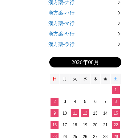
漢方薬-ナ行
漢方薬-ハ行
漢方薬-マ行
漢方薬-ヤ行
漢方薬-ラ行
2026年08月
日
月
火
水
木
金
土
1
2
3
4
5
6
7
8
9
10
11
12
13
14
15
16
17
18
19
20
21
22
23
24
25
26
27
28
29