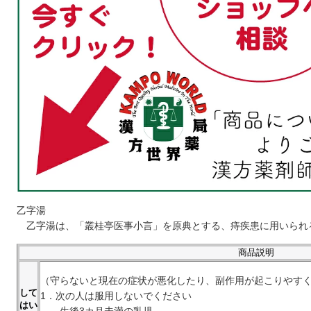
乙字湯
乙字湯は、「叢桂亭医事小言」を原典とする、痔疾患に用いられ
商品説明
（守らないと現在の症状が悪化したり、副作用が起こりやす
して
1．次の人は服用しないでください
はい
生後3カ月未満の乳児。