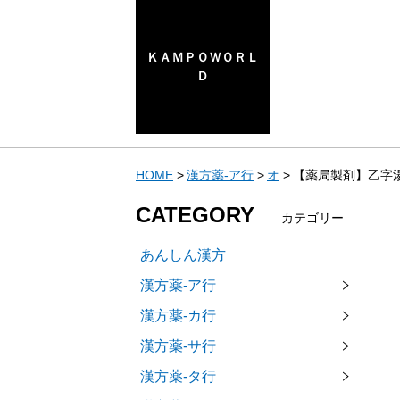
ＫＡＭＰＯＷＯＲＬ
Ｄ
HOME
漢方薬-ア行
オ
【薬局製剤】乙字湯
CATEGORY
カテゴリー
あんしん漢方
漢方薬-ア行
漢方薬-カ行
漢方薬-サ行
漢方薬-タ行