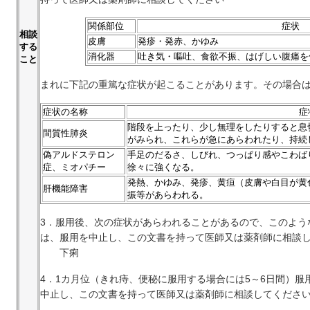
関係部位
症状
相談
皮膚
発疹・発赤、かゆみ
する
消化器
吐き気・嘔吐、食欲不振、はげしい腹痛を
こと
まれに下記の重篤な症状が起こることがあります。その場合
症状の名称
症
階段を上ったり、少し無理をしたりすると息
間質性肺炎
がみられ、これらが急にあらわれたり、持続
偽アルドステロン
手足のだるさ、しびれ、つっぱり感やこわば
症、ミオパチー
徐々に強くなる。
発熱、かゆみ、発疹、黄疸（皮膚や白目が黄
肝機能障害
振等があらわれる。
3．服用後、次の症状があらわれることがあるので、このよう
は、服用を中止し、この文書を持って医師又は薬剤師に相談
下痢
4．1カ月位（きれ痔、便秘に服用する場合には5～6日間）
中止し、この文書を持って医師又は薬剤師に相談してくださ