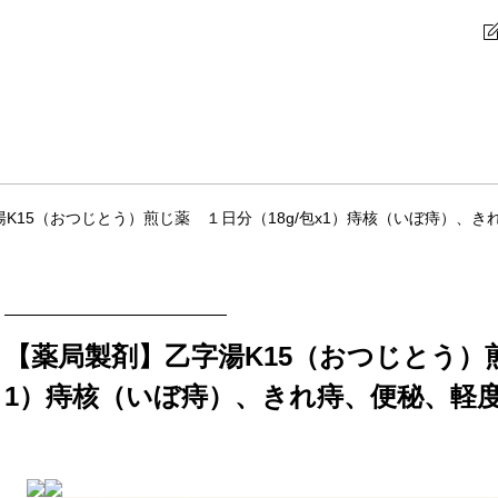
K15（おつじとう）煎じ薬 １日分（18g/包x1）痔核（いぼ痔）、
【薬局製剤】乙字湯K15（おつじとう）煎
1）痔核（いぼ痔）、きれ痔、便秘、軽