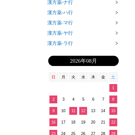
漢方薬-ナ行
漢方薬-ハ行
漢方薬-マ行
漢方薬-ヤ行
漢方薬-ラ行
2026年08月
日
月
火
水
木
金
土
1
2
3
4
5
6
7
8
9
10
11
12
13
14
15
16
17
18
19
20
21
22
23
24
25
26
27
28
29