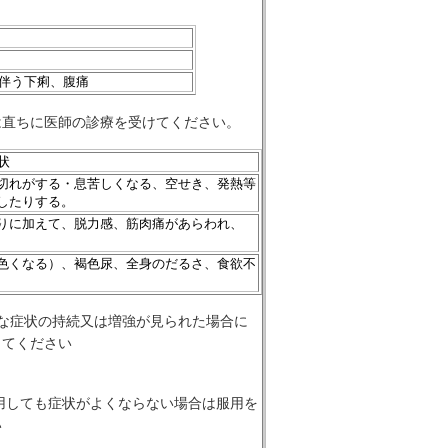
伴う下痢、腹痛
は直ちに医師の診療を受けてください。
状
切れがする・息苦しくなる、空せき、発熱等
したりする。
りに加えて、脱力感、筋肉痛があらわれ、
色くなる）、褐色尿、全身のだるさ、食欲不
な症状の持続又は増強が見られた場合に
してください
服用しても症状がよくならない場合は服用を
い