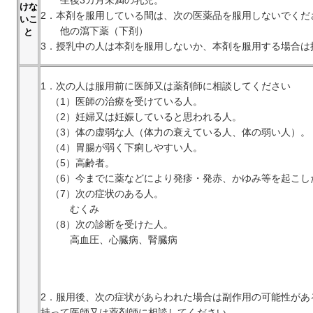
けな
2．本剤を服用している間は、次の医薬品を服用しないでくだ
いこ
他の瀉下薬（下剤）
と
3．授乳中の人は本剤を服用しないか、本剤を服用する場合は
1．次の人は服用前に医師又は薬剤師に相談してください
（1）医師の治療を受けている人。
（2）妊婦又は妊娠していると思われる人。
（3）体の虚弱な人（体力の衰えている人、体の弱い人）。
（4）胃腸が弱く下痢しやすい人。
（5）高齢者。
（6）今までに薬などにより発疹・発赤、かゆみ等を起こし
（7）次の症状のある人。
むくみ
（8）次の診断を受けた人。
高血圧、心臓病、腎臓病
2．服用後、次の症状があらわれた場合は副作用の可能性があ
持って医師又は薬剤師に相談してください