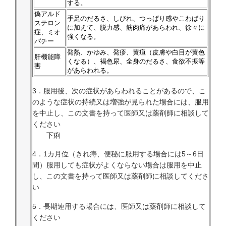
する。
偽アルド
手足のだるさ、しびれ、つっぱり感やこわばり
ステロン
に加えて、脱力感、筋肉痛があらわれ、徐々に
症、ミオ
強くなる。
パチー
発熱、かゆみ、発疹、黄疸（皮膚や白目が黄色
肝機能障
くなる）、褐色尿、全身のだるさ、食欲不振等
害
があらわれる。
3．服用後、次の症状があらわれることがあるので、こ
のような症状の持続又は増強が見られた場合には、服用
を中止し、この文書を持って医師又は薬剤師に相談して
ください
下痢
4．1カ月位（きれ痔、便秘に服用する場合には5～6日
間）服用しても症状がよくならない場合は服用を中止
し、この文書を持って医師又は薬剤師に相談してくださ
い
5．長期連用する場合には、医師又は薬剤師に相談して
ください