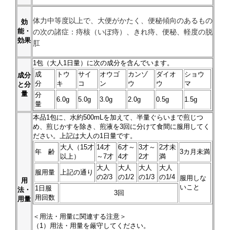
体力中等度以上で、大便がかたく、便秘傾向のあるもの
効
能・
の次の諸症：痔核（いぼ痔）、きれ痔、便秘、軽度の脱
効果
肛
1
包（大人1日量）に次の成分を含んでいます。
成
トウ
サイ
オウゴ
カンゾ
ダイオ
ショウ
成分
分
キ
コ
ン
ウ
ウ
マ
と分
量
分
6
.0g
5
.0g
3
.0g
2
.0g
0.5
g
1
.
5
g
量
本品
1
包に、水約500mLを加えて、半量ぐらいまで煎じつ
め、煎じかすを除き、煎液を3回に分けて食間に服用してく
ださい。上記は大人の1日量です。
大人（15才
14才
6才～
3才～
2才未
年 齢
3カ月未満
以上）
～7才
4才
2才
満
大人
大人
大人
大人
服用量
上記の通り
の2/3
の1/2
の1/3
の1/4
服用しな
用
いこと
1日服
法・
3回
用回数
用量
＜用法・用量に関連する注意＞
（1）用法・用量を厳守してください。