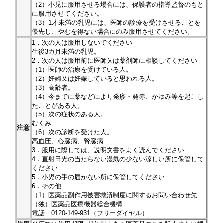
（2）小児に服用させる場合には、保護者の指導監督のもと
に服用させてください。
（3）1才未満の乳児には、医師の診療を受けさせることを
優先し、やむを得ない場合にのみ服用させてください。
1．次の人は服用しないでください
生後3カ月未満の乳児。
2．次の人は服用前に医師又は薬剤師に相談してください
（1）医師の治療を受けている人。
（2）妊婦又は妊娠していると思われる人。
（3）高齢者。
（4）今までに薬などにより発疹・発赤、かゆみ等を起こし
たことがある人。
（5）次の症状のある人。
むくみ
注意
（6）次の診断を受けた人。
高血圧、心臓病、腎臓病
3．服用に際しては、説明文書をよく読んでください
4．直射日光の当たらない湿気の少ない涼しい所に保管して
ください
5．小児の手の届かない所に保管してください
6．その他
（1）医薬品副作用被害救済制度に関するお問い合わせ先
（独）医薬品医療機器総合機構
電話 0120-149-931（フリーダイヤル）