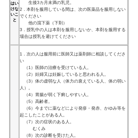
生後3カ月未満の乳児。
はい
けな
2．本剤を服用している間は、次の医薬品を服用しない
いこ
でください
と
他の瀉下薬（下剤）
3．授乳中の人は本剤を服用しないか、本剤を服用する
場合は授乳を避けてください
1．次の人は服用前に医師又は薬剤師に相談してくださ
い
（1）医師の治療を受けている人。
（2）妊婦又は妊娠していると思われる人。
（3）体の虚弱な人（体力の衰えている人、体の弱い
人）。
（4）胃腸が弱く下痢しやすい人。
（5）高齢者。
（6）今までに薬などにより発疹・発赤、かゆみ等を
起こしたことがある人。
（7）次の症状のある人。
むくみ
（8）次の診断を受けた人。