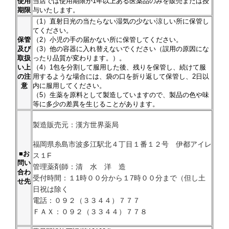
使用
当店では使用期限が1年以上ある医薬品のみを販売または授
期限
与いたします。
（1）直射日光の当たらない湿気の少ない涼しい所に保管し
てください。
保管
（2）小児の手の届かない所に保管してください。
及び
（3）他の容器に入れ替えないでください（誤用の原因にな
取扱
ったり品質が変わります。）。
い上
（4）1包を分割して服用した後、残りを保管し、続けて服
の注
用するような場合には、袋の口を折り返して保管し、2日以
意
内に服用してください。
（5）生薬を原料として製造していますので、製品の色や味
等に多少の差異を生じることがあります。
製造販売元：漢方世界薬局
福岡県糸島市波多江駅北４丁目１番１２号 伊都アイレ
■お
ス１F
問い
管理薬剤師：清 水 洋 造
合わ
受付時間：１1時００分から１7時００分まで（但し土
せ先
日祝は除く
電話：０９２（３３４４）７７７
ＦＡＸ：０９２（３３４４）７７８