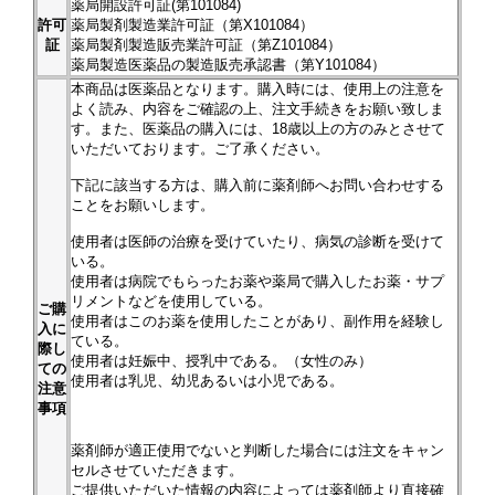
薬局開設許可証(第101084)
許可
薬局製剤製造業許可証（第X101084）
証
薬局製剤製造販売業許可証（第Z101084）
薬局製造医薬品の製造販売承認書（第Y101084）
本商品は医薬品となります。購入時には、使用上の注意を
よく読み、内容をご確認の上、注文手続きをお願い致しま
す。また、医薬品の購入には、18歳以上の方のみとさせて
いただいております。ご了承ください。
下記に該当する方は、購入前に薬剤師へお問い合わせする
ことをお願いします。
使用者は医師の治療を受けていたり、病気の診断を受けて
いる。
使用者は病院でもらったお薬や薬局で購入したお薬・サプ
リメントなどを使用している。
ご購
使用者はこのお薬を使用したことがあり、副作用を経験し
入に
ている。
際し
使用者は妊娠中、授乳中である。（女性のみ）
ての
使用者は乳児、幼児あるいは小児である。
注意
事項
薬剤師が適正使用でないと判断した場合には注文をキャン
セルさせていただきます。
ご提供いただいた情報の内容によっては薬剤師より直接確