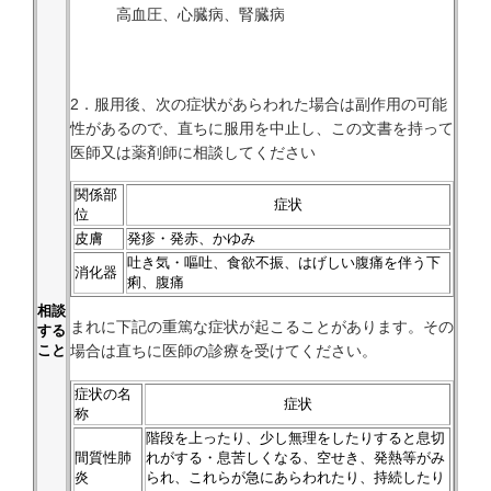
高血圧、心臓病、腎臓病
2．服用後、次の症状があらわれた場合は副作用の可能
性があるので、直ちに服用を中止し、この文書を持って
医師又は薬剤師に相談してください
関係部
症状
位
皮膚
発疹・発赤、かゆみ
吐き気・嘔吐、食欲不振、はげしい腹痛を伴う下
消化器
痢、腹痛
相談
まれに下記の重篤な症状が起こることがあります。その
する
場合は直ちに医師の診療を受けてください。
こと
症状の名
症状
称
階段を上ったり、少し無理をしたりすると息切
間質性肺
れがする・息苦しくなる、空せき、発熱等がみ
炎
られ、これらが急にあらわれたり、持続したり