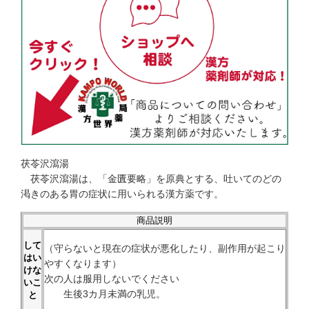
茯苓沢瀉湯
茯苓沢瀉湯は、「金匱要略」を原典とする、吐いてのどの
渇きのある胃の症状に用いられる漢方薬です。
商品説明
して
（守らないと現在の症状が悪化したり、副作用が起こり
はい
やすくなります）
けな
次の人は服用しないでください
いこ
生後3カ月未満の乳児。
と