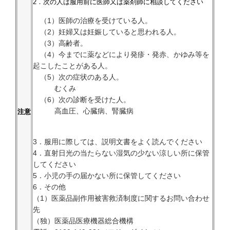
2．次の人は服用前に医師又は薬剤師に相談してください
（1）医師の治療を受けている人。
（2）妊婦又は妊娠していると思われる人。
（3）高齢者。
（4）今までに薬などにより発疹・発赤、かゆみ等を
起こしたことがある人。
（5）次の症状のある人。
むくみ
（6）次の診断を受けた人。
高血圧、心臓病、腎臓病
注意
3．服用に際しては、説明文書をよく読んでください
4．直射日光の当たらない湿気の少ない涼しい所に保管
してください
5．小児の手の届かない所に保管してください
6．その他
（1）医薬品副作用被害救済制度に関するお問い合わせ
先
（独）医薬品医療機器総合機構