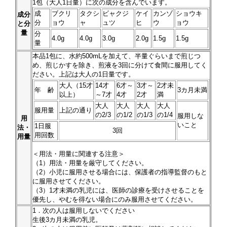
1
包（大人1日量）に次の成分を含んでいます。
成
ブクリ
タクシ
ビャクジ
ケイ
カンゾ
ショウキ
成分
分
ョウ
ャ
ュツ
ヒ
ウ
ョウ
と分
量
分
4.0g
4.0g
3.0g
2.0g
1.5g
1.5g
量
本品
1
包に、水約500mLを加えて、半量ぐらいまで煎じつ
め、煎じかすを除き、煎液を3回に分けて食間に服用してく
ださい。上記は大人の1日量です。
大人（15才
14才
6才～
3才～
2才未
年 齢
3カ月未満
以上）
～7才
4才
2才
満
大人
大人
大人
大人
服用量
上記の通り
の2/3
の1/2
の1/3
の1/4
服用しな
用
いこと
1日服
法・
3回
用回数
用量
＜用法・用量に関連する注意＞
（1）用法・用量を厳守してください。
（2）小児に服用させる場合には、保護者の指導監督のもと
に服用させてください。
（3）1才未満の乳児には、医師の診療を受けさせることを
優先し、やむを得ない場合にのみ服用させてください。
1．次の人は服用しないでください
生後3カ月未満の乳児。