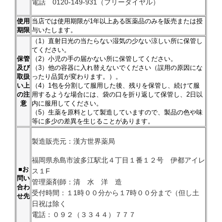
電話 0120-149-931（フリーダイヤル）
使用
当店では使用期限が1年以上ある医薬品のみを販売または授
期限
与いたします。
（1）直射日光の当たらない湿気の少ない涼しい所に保管し
てください。
保管
（2）小児の手の届かない所に保管してください。
及び
（3）他の容器に入れ替えないでください（誤用の原因にな
取扱
ったり品質が変わります。）。
い上
（4）1包を分割して服用した後、残りを保管し、続けて服
の注
用するような場合には、袋の口を折り返して保管し、2日以
意
内に服用してください。
（5）生薬を原料として製造していますので、製品の色や味
等に多少の差異を生じることがあります。
製造販売元：漢方世界薬局
福岡県糸島市波多江駅北４丁目１番１２号 伊都アイレ
■お
ス１F
問い
管理薬剤師：清 水 洋 造
合わ
受付時間：１1時００分から１7時００分まで（但し土
せ先
日祝は除く
電話：０９２（３３４４）７７７