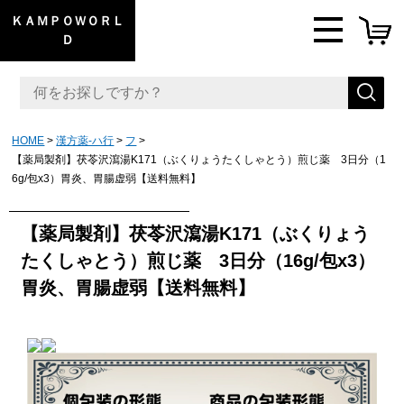
ＫＡＭＰＯＷＯＲＬ
Ｄ
HOME
漢方薬-ハ行
フ
【薬局製剤】茯苓沢瀉湯K171（ぶくりょうたくしゃとう）煎じ薬 3日分（1
6g/包x3）胃炎、胃腸虚弱【送料無料】
【薬局製剤】茯苓沢瀉湯K171（ぶくりょう
たくしゃとう）煎じ薬 3日分（16g/包x3）
胃炎、胃腸虚弱【送料無料】