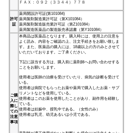
ＦＡＸ：０９２（３３４４）７７８
薬局開設許可証(第101084)
許可
薬局製剤製造業許可証（第X101084）
証
薬局製剤製造販売業許可証（第Z101084）
薬局製造医薬品の製造販売承認書（第Y101084）
本商品は医薬品となります。購入時には、使用上の注意を
よく読み、内容をご確認の上、注文手続きをお願い致しま
す。また、医薬品の購入には、18歳以上の方のみとさせて
いただいております。ご了承ください。
下記に該当する方は、購入前に薬剤師へお問い合わせする
ことをお願いします。
使用者は医師の治療を受けていたり、病気の診断を受けて
いる。
使用者は病院でもらったお薬や薬局で購入したお薬・サプ
リメントなどを使用している。
ご購
使用者はこのお薬を使用したことがあり、副作用を経験し
入に
ている。
際し
使用者は妊娠中、授乳中である。（女性のみ）
ての
使用者は乳児、幼児あるいは小児である。
注意
事項