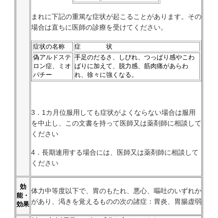
まれに下記の重篤な症状が起こることがあります。その
場合は直ちに医師の診療を受けてください。
症状の名称
症 状
偽アルドステ
手足のだるさ、しびれ、つっぱり感やこわ
ロン症、ミオ
ばりに加えて、脱力感、筋肉痛があらわ
パチー
れ、徐々に強くなる。
3．1カ月位服用しても症状がよくならない場合は服用
を中止し、この文書を持って医師又は薬剤師に相談して
ください
4．長期連用する場合には、医師又は薬剤師に相談して
ください
効
体力中等度以下で、胃のもたれ、悪心、嘔吐のいずれか
能・
があり、渇きを覚えるものの次の諸症：胃炎、胃腸虚弱
効果