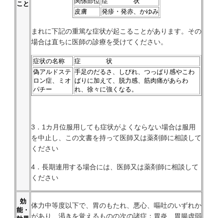
関係部位
症 状
こと
皮膚
発疹・発赤、かゆみ
まれに下記の重篤な症状が起こることがあります。その
場合は直ちに医師の診療を受けてください。
症状の名称
症 状
偽アルドステ
手足のだるさ、しびれ、つっぱり感やこわ
ロン症、ミオ
ばりに加えて、脱力感、筋肉痛があらわ
パチー
れ、徐々に強くなる。
3．1カ月位服用しても症状がよくならない場合は服用
を中止し、この文書を持って医師又は薬剤師に相談して
ください
4．長期連用する場合には、医師又は薬剤師に相談して
ください
効
体力中等度以下で、胃のもたれ、悪心、嘔吐のいずれか
能・
があり、渇きを覚えるものの次の諸症：胃炎、胃腸虚弱