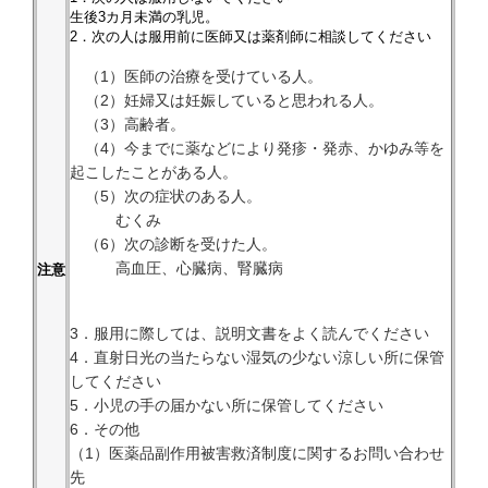
生後3カ月未満の乳児。
2．次の人は服用前に医師又は薬剤師に相談してください
（1）医師の治療を受けている人。
（2）妊婦又は妊娠していると思われる人。
（3）高齢者。
（4）今までに薬などにより発疹・発赤、かゆみ等を
起こしたことがある人。
（5）次の症状のある人。
むくみ
（6）次の診断を受けた人。
高血圧、心臓病、腎臓病
注意
3．服用に際しては、説明文書をよく読んでください
4．直射日光の当たらない湿気の少ない涼しい所に保管
してください
5．小児の手の届かない所に保管してください
6．その他
（1）医薬品副作用被害救済制度に関するお問い合わせ
先