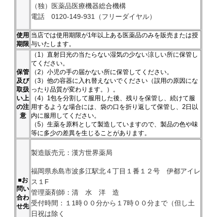
（独）医薬品医療機器総合機構
電話 0120-149-931（フリーダイヤル）
使用
当店では使用期限が1年以上ある医薬品のみを販売または授
期限
与いたします。
（1）直射日光の当たらない湿気の少ない涼しい所に保管し
てください。
保管
（2）小児の手の届かない所に保管してください。
及び
（3）他の容器に入れ替えないでください（誤用の原因にな
取扱
ったり品質が変わります。）。
い上
（4）1包を分割して服用した後、残りを保管し、続けて服
の注
用するような場合には、袋の口を折り返して保管し、2日以
意
内に服用してください。
（5）生薬を原料として製造していますので、製品の色や味
等に多少の差異を生じることがあります。
製造販売元：漢方世界薬局
福岡県糸島市波多江駅北４丁目１番１２号 伊都アイレ
■お
ス１F
問い
管理薬剤師：清 水 洋 造
合わ
受付時間：１1時００分から１7時００分まで（但し土
せ先
日祝は除く