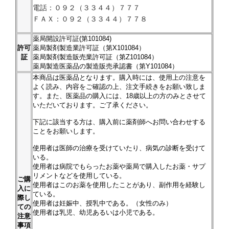
電話：０９２（３３４４）７７７
ＦＡＸ：０９２（３３４４）７７８
薬局開設許可証(第101084)
許可
薬局製剤製造業許可証（第X101084）
証
薬局製剤製造販売業許可証（第Z101084）
薬局製造医薬品の製造販売承認書（第Y101084）
本商品は医薬品となります。購入時には、使用上の注意を
よく読み、内容をご確認の上、注文手続きをお願い致しま
す。また、医薬品の購入には、18歳以上の方のみとさせて
いただいております。ご了承ください。
下記に該当する方は、購入前に薬剤師へお問い合わせする
ことをお願いします。
使用者は医師の治療を受けていたり、病気の診断を受けて
いる。
使用者は病院でもらったお薬や薬局で購入したお薬・サプ
リメントなどを使用している。
ご購
使用者はこのお薬を使用したことがあり、副作用を経験し
入に
ている。
際し
使用者は妊娠中、授乳中である。（女性のみ）
ての
使用者は乳児、幼児あるいは小児である。
注意
事項