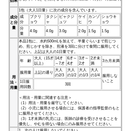
効果
1
包（大人1日量）に次の成分を含んでいます。
成
ブクリ
タクシ
ビャクジ
ケイ
カンゾ
ショウキ
成分
分
ョウ
ャ
ュツ
ヒ
ウ
ョウ
と分
量
分
4.0g
4.0g
3.0g
2.0g
1.5g
1.5g
量
本品
1
包に、水約500mLを加えて、半量ぐらいまで煎じつ
め、煎じかすを除き、煎液を3回に分けて食間に服用してく
ださい。上記は大人の1日量です。
大人（15才
14才
6才～
3才～
2才未
年 齢
3カ月未満
以上）
～7才
4才
2才
満
大人
大人
大人
大人
服用量
上記の通り
の2/3
の1/2
の1/3
の1/4
服用しな
用
いこと
1日服
法・
3回
用回数
用量
＜用法・用量に関連する注意＞
（1）用法・用量を厳守してください。
（2）小児に服用させる場合には、保護者の指導監督のもと
に服用させてください。
（3）1才未満の乳児には、医師の診療を受けさせることを
優先し、やむを得ない場合にのみ服用させてください。
1．次の人は服用しないでください