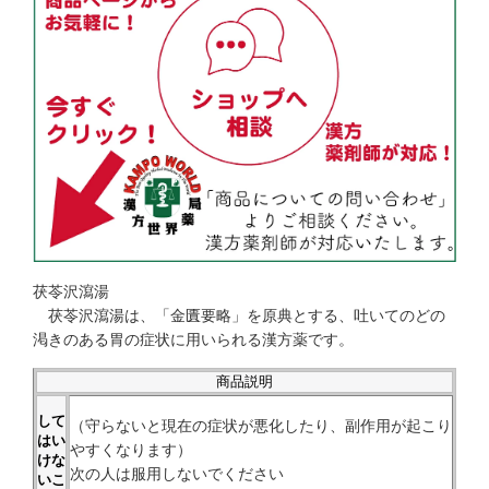
茯苓沢瀉湯
茯苓沢瀉湯は、「金匱要略」を原典とする、吐いてのどの
渇きのある胃の症状に用いられる漢方薬です。
商品説明
して
（守らないと現在の症状が悪化したり、副作用が起こり
はい
やすくなります）
けな
次の人は服用しないでください
いこ