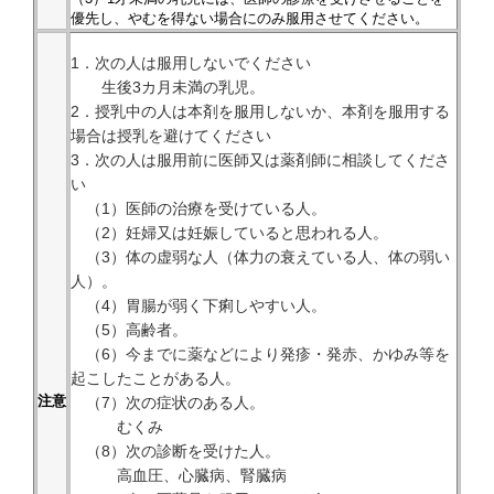
優先し、やむを得ない場合にのみ服用させてください。
1．次の人は服用しないでください
生後3カ月未満の乳児。
2．授乳中の人は本剤を服用しないか、本剤を服用する
場合は授乳を避けてください
3．次の人は服用前に医師又は薬剤師に相談してくださ
い
（1）医師の治療を受けている人。
（2）妊婦又は妊娠していると思われる人。
（3）体の虚弱な人（体力の衰えている人、体の弱い
人）。
（4）胃腸が弱く下痢しやすい人。
（5）高齢者。
（6）今までに薬などにより発疹・発赤、かゆみ等を
起こしたことがある人。
注意
（7）次の症状のある人。
むくみ
（8）次の診断を受けた人。
高血圧、心臓病、腎臓病