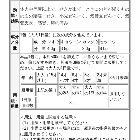
体力中等度以上で、せきが出て、ときにのどが渇くもの
効
能・
の次の諸症：せき、小児ぜんそく、気管支ぜんそく、気
効果
管支炎、感冒、痔の痛み
1
包（大人1日量）に次の成分を含んでいます。
成分
成 分
マオウ
キョウニン
カンゾウ
セッコウ
と分
量
分 量
4.0g
3.5g
2.0g
8.0g
本品
1
包に、水約500mLを加えて、半量ぐらいまで煎じつ
め、煎じかすを除き、煎液を3回に分けて食間に服用してく
ださい。上記は大人の1日量です。
大人（15才
14才
6才～
3才～
2才未
年 齢
3カ月未満
以上）
～7才
4才
2才
満
大人
大人
大人
大人
服用量
上記の通り
の2/3
の1/2
の1/3
の1/4
服用しな
用
いこと
1日服
法・
3回
用回数
用量
＜用法・用量に関連する注意＞
（1）用法・用量を厳守してください。
（2）小児に服用させる場合には、保護者の指導監督のもと
に服用させてください。
（3）1才未満の乳児には、医師の診療を受けさせることを