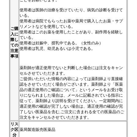
使用者は医師の治療を受けていたり、病気の診断を受けて
いる。
使用者は病院でもらったお薬や薬局で購入したお薬・サプ
リメントなどを使用している。
ご購
使用者はこのお薬を使用したことがあり、副作用を経験し
入に
ている。
際し
使用者は妊娠中、授乳中である。（女性のみ）
ての
使用者は乳児、幼児あるいは小児である。
注意
事項
薬剤師が適正使用でないと判断した場合には注文をキャン
セルさせていただきます。
ご提供いただいた情報の内容によっては薬剤師より直接確
認をさせていただく場合がございます。薬剤師より「医薬
品の適正使用のご確認について」というメールをお受け取
りになられました場合は、メールに記載されている指示に
従って、薬剤師より説明を受けてください。一定期間内に
適正使用の確認が完了しない場合は、適正使用の確認が完
了しない医薬品を含む,ご注文に含まれる全ての医薬品のご
注文をキャンセルさせていただきます。
リス
ク区
薬局製造販売医薬品
分