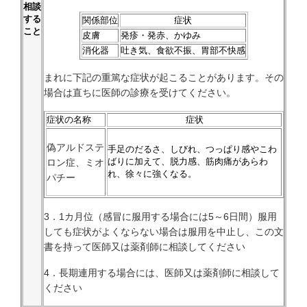
相談
する
関係部位
症状
こと
皮膚
発疹・発赤、かゆみ
消化器
吐き気、食欲不振、胃部不快感
まれに下記の重篤な症状が起こることがあります。その
場合は直ちに医師の診療を受けてください。
症状の名称
症状
偽アルドステ
手足のだるさ、しびれ、つっぱり感やこわ
ばりに加えて、脱力感、筋肉痛があらわ
ロン症、ミオ
れ、徐々に強くなる。
パチー
3．1カ月位（感冒に服用する場合には5～6日間）服用
しても症状がよくならない場合は服用を中止し、この文
書を持って医師又は薬剤師に相談してください
4．長期連用する場合には、医師又は薬剤師に相談して
ください