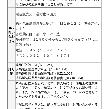
等に多少の差異を生じることがあります。
製造販売元：漢方世界薬局
福岡県糸島市波多江駅北４丁目１番１２号 伊都アイレ
■お
ス１F
問い
管理薬剤師：清 水 洋 造
合わ
受付時間：１1時００分から１7時００分まで（但し土
せ先
日祝は除く
電話：０９２（３３４４）７７７
ＦＡＸ：０９２（３３４４）７７８
薬局開設許可証(第101084)
許可
薬局製剤製造業許可証（第X101084）
証
薬局製剤製造販売業許可証（第Z101084）
薬局製造医薬品の製造販売承認書（第Y101084）
本商品は医薬品となります。購入時には、使用上の注意を
よく読み、内容をご確認の上、注文手続きをお願い致しま
す。また、医薬品の購入には、18歳以上の方のみとさせて
いただいております。ご了承ください。
下記に該当する方は、購入前に薬剤師へお問い合わせする
ことをお願いします。