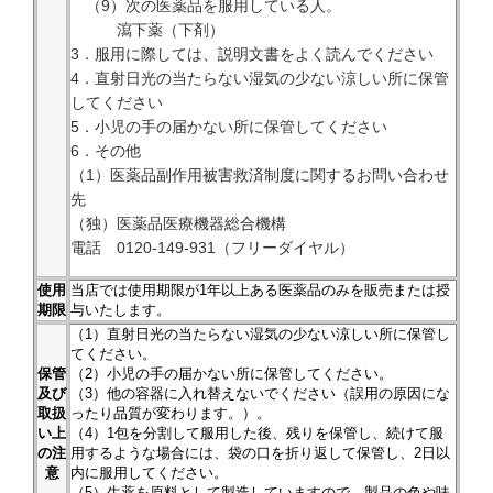
（9）次の医薬品を服用している人。
瀉下薬（下剤）
3．服用に際しては、説明文書をよく読んでください
4．直射日光の当たらない湿気の少ない涼しい所に保管
してください
5．小児の手の届かない所に保管してください
6．その他
（1）医薬品副作用被害救済制度に関するお問い合わせ
先
（独）医薬品医療機器総合機構
電話 0120-149-931（フリーダイヤル）
使用
当店では使用期限が1年以上ある医薬品のみを販売または授
期限
与いたします。
（1）直射日光の当たらない湿気の少ない涼しい所に保管し
てください。
保管
（2）小児の手の届かない所に保管してください。
及び
（3）他の容器に入れ替えないでください（誤用の原因にな
取扱
ったり品質が変わります。）。
い上
（4）1包を分割して服用した後、残りを保管し、続けて服
の注
用するような場合には、袋の口を折り返して保管し、2日以
意
内に服用してください。
（5）生薬を原料として製造していますので、製品の色や味