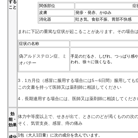
する
関係部位
症
こと
皮膚
発疹・発赤、かゆみ
消化器
吐き気、食欲不振、胃部不快感
まれに下記の重篤な症状が起こることがあります。その場合
症状の名称
偽アルドステロン症、ミ
手足のだるさ、しびれ、つっぱり感
われ、徐々に強くなる。
オパチー
3．1カ月位（感冒に服用する場合には5～6日間）服用して
この文書を持って医師又は薬剤師に相談してください
4．長期連用する場合には、医師又は薬剤師に相談してくださ
効
体力中等度以上で、せきが出て、ときにのどが渇くものの次
能・
そく、気管支炎、感冒、痔の痛み
効果
1
包（大人1日量）に次の成分を含んでいます。
成分