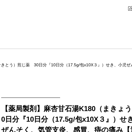
きとう）煎じ薬 30日分『10日分（17.5g/包x10X３』）せき、小
【薬局製剤】麻杏甘石湯K180（まきょ
0日分『10日分（17.5g/包x10X３』
ぜんそく、気管支炎、感冒、痔の痛み【