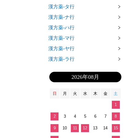
漢方薬-タ行
漢方薬-ナ行
漢方薬-ハ行
漢方薬-マ行
漢方薬-ヤ行
漢方薬-ラ行
2026年08月
日
月
火
水
木
金
土
1
2
3
4
5
6
7
8
9
10
11
12
13
14
15