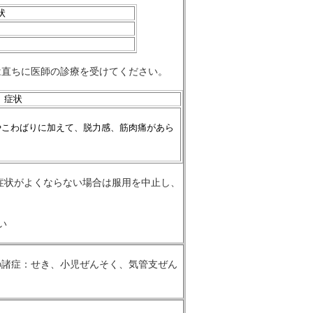
状
は直ちに医師の診療を受けてください。
症状
やこわばりに加えて、脱力感、筋肉痛があら
も症状がよくならない場合は服用を中止し、
い
の諸症：せき、小児ぜんそく、気管支ぜん