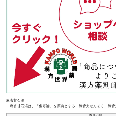
麻杏甘石湯
麻杏甘石湯は、「傷寒論」を原典とする、気管支ぜんそく、気管
商品説明