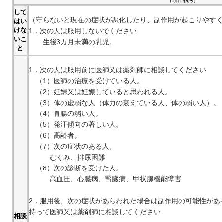
して
（守らないと現在の症状が悪化したり、副作用が起こりやす
はい
けな
1．次の人は服用しないでください
いこ
生後3カ月未満の乳児。
と
1．次の人は服用前に医師又は薬剤師に相談してください
（1）医師の治療を受けている人。
（2）妊婦又は妊娠していると思われる人。
（3）体の虚弱な人（体力の衰えている人、体の弱い人）。
（4）胃腸の弱い人。
（5）発汗傾向の著しい人。
（6）高齢者。
（7）次の症状のある人。
むくみ、排尿困難
（8）次の診断を受けた人。
高血圧、心臓病、腎臓病、甲状腺機能障害
2．服用後、次の症状があらわれた場合は副作用の可能性があ
持って医師又は薬剤師に相談してください
相談