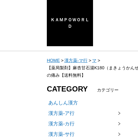
ＫＡＭＰＯＷＯＲＬ
Ｄ
HOME
漢方薬-マ行
マ
【薬局製剤】麻杏甘石湯K180（まきょうかんせ
の痛み【送料無料】
CATEGORY
カテゴリー
あんしん漢方
漢方薬-ア行
漢方薬-カ行
漢方薬-サ行