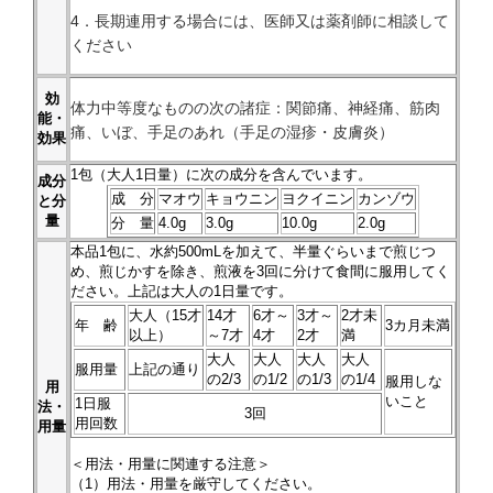
4．長期連用する場合には、医師又は薬剤師に相談して
ください
効
体力中等度なものの次の諸症：関節痛、神経痛、筋肉
能・
痛、いぼ、手足のあれ（手足の湿疹・皮膚炎）
効果
1
包（大人1日量）に次の成分を含んでいます。
成分
成 分
マオウ
キョウニン
ヨクイニン
カンゾウ
と分
量
分 量
4.0g
3.0g
10.0g
2.0g
本品
1
包に、水約500mLを加えて、半量ぐらいまで煎じつ
め、煎じかすを除き、煎液を3回に分けて食間に服用してく
ださい。上記は大人の1日量です。
大人（15才
14才
6才～
3才～
2才未
年 齢
3カ月未満
以上）
～7才
4才
2才
満
大人
大人
大人
大人
服用量
上記の通り
の2/3
の1/2
の1/3
の1/4
服用しな
用
いこと
1日服
法・
3回
用回数
用量
＜用法・用量に関連する注意＞
（1）用法・用量を厳守してください。