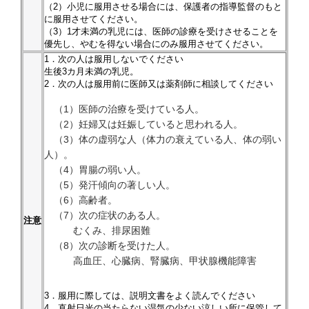
（2）小児に服用させる場合には、保護者の指導監督のもと
に服用させてください。
（3）1才未満の乳児には、医師の診療を受けさせることを
優先し、やむを得ない場合にのみ服用させてください。
1．次の人は服用しないでください
生後3カ月未満の乳児。
2．次の人は服用前に医師又は薬剤師に相談してください
（1）医師の治療を受けている人。
（2）妊婦又は妊娠していると思われる人。
（3）体の虚弱な人（体力の衰えている人、体の弱い
人）。
（4）胃腸の弱い人。
（5）発汗傾向の著しい人。
（6）高齢者。
（7）次の症状のある人。
注意
むくみ、排尿困難
（8）次の診断を受けた人。
高血圧、心臓病、腎臓病、甲状腺機能障害
3．服用に際しては、説明文書をよく読んでください
4．直射日光の当たらない湿気の少ない涼しい所に保管して