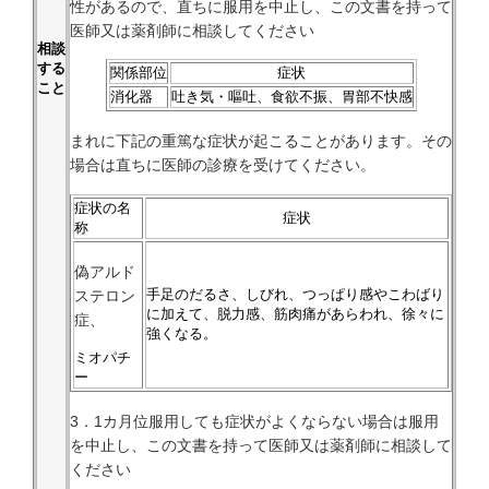
性があるので、直ちに服用を中止し、この文書を持って
医師又は薬剤師に相談してください
相談
する
関係部位
症状
こと
消化器
吐き気・嘔吐、食欲不振、胃部不快感
まれに下記の重篤な症状が起こることがあります。その
場合は直ちに医師の診療を受けてください。
症状の名
症状
称
偽アルド
手足のだるさ、しびれ、つっぱり感やこわばり
ステロン
に加えて、脱力感、筋肉痛があらわれ、徐々に
症、
強くなる。
ミオパチ
ー
3．1カ月位服用しても症状がよくならない場合は服用
を中止し、この文書を持って医師又は薬剤師に相談して
ください