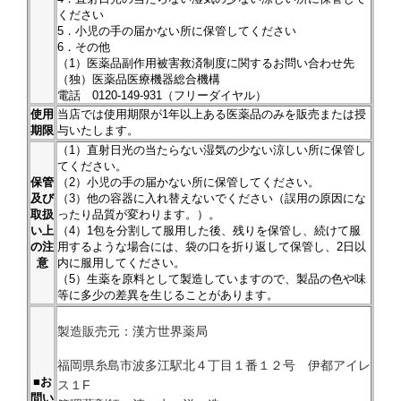
ください
5．小児の手の届かない所に保管してください
6．その他
（1）医薬品副作用被害救済制度に関するお問い合わせ先
（独）医薬品医療機器総合機構
電話 0120-149-931（フリーダイヤル）
使用
当店では使用期限が1年以上ある医薬品のみを販売または授
期限
与いたします。
（1）直射日光の当たらない湿気の少ない涼しい所に保管し
てください。
保管
（2）小児の手の届かない所に保管してください。
及び
（3）他の容器に入れ替えないでください（誤用の原因にな
取扱
ったり品質が変わります。）。
い上
（4）1包を分割して服用した後、残りを保管し、続けて服
の注
用するような場合には、袋の口を折り返して保管し、2日以
意
内に服用してください。
（5）生薬を原料として製造していますので、製品の色や味
等に多少の差異を生じることがあります。
製造販売元：漢方世界薬局
福岡県糸島市波多江駅北４丁目１番１２号 伊都アイレ
■お
ス１F
問い