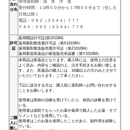
管理薬剤師：清 水 洋 造
合わ
受付時間：１1時００分から１7時００分まで（但し土
せ先
日祝は除く
電話：０９２（３３４４）７７７
ＦＡＸ：０９２（３３４４）７７８
薬局開設許可証(第101084)
許可
薬局製剤製造業許可証（第X101084）
証
薬局製剤製造販売業許可証（第Z101084）
薬局製造医薬品の製造販売承認書（第Y101084）
本商品は医薬品となります。購入時には、使用上の注意を
よく読み、内容をご確認の上、注文手続きをお願い致しま
す。また、医薬品の購入には、18歳以上の方のみとさせて
いただいております。ご了承ください。
下記に該当する方は、購入前に薬剤師へお問い合わせする
ことをお願いします。
使用者は医師の治療を受けていたり、病気の診断を受けて
いる。
使用者は病院でもらったお薬や薬局で購入したお薬・サプ
リメントなどを使用している。
ご購
使用者はこのお薬を使用したことがあり、副作用を経験し
入に
ている。
際し