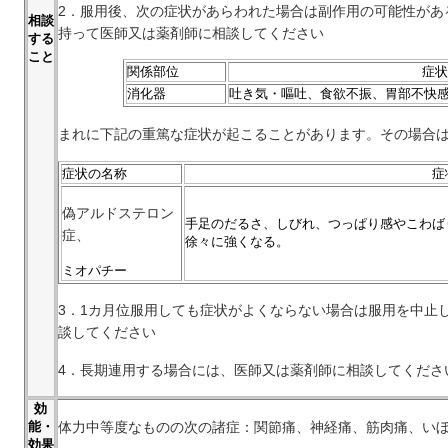
2．服用後、次の症状があらわれた場合は副作用の可能性があ
相談
持って医師又は薬剤師に相談してください
する
こと
関係部位
症状
消化器
吐き気・嘔吐、食欲不振、胃部不快
まれに下記の重篤な症状が起こることがあります。その場合
症状の名称
症
偽アルドステロン
手足のだるさ、しびれ、つっぱり感やこわば
症、
徐々に強くなる。
ミオパチー
3．1カ月位服用しても症状がよくならない場合は服用を中止
談してください
4．長期連用する場合には、医師又は薬剤師に相談してくださ
効
体力中等度なものの次の諸症：関節痛、神経痛、筋肉痛、い
能・
効果