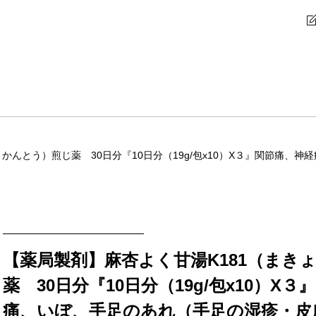
かんとう）煎じ薬 30日分『10日分（19g/包x10）X３』関節痛、
【薬局製剤】麻杏よく甘湯K181（まき
薬 30日分『10日分（19g/包x10）X
痛、いぼ、手足のあれ（手足の湿疹・皮