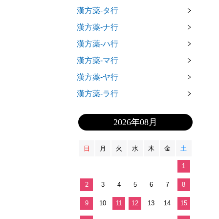
漢方薬-タ行
漢方薬-ナ行
漢方薬-ハ行
漢方薬-マ行
漢方薬-ヤ行
漢方薬-ラ行
2026年08月
日
月
火
水
木
金
土
1
2
3
4
5
6
7
8
9
10
11
12
13
14
15