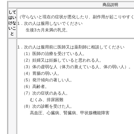
商品説明
して
（守らないと現在の症状が悪化したり、副作用が起こりやす
はい
けな
1．次の人は服用しないでください
いこ
生後3カ月未満の乳児。
と
1．次の人は服用前に医師又は薬剤師に相談してください
（1）医師の治療を受けている人。
（2）妊婦又は妊娠していると思われる人。
（3）体の虚弱な人（体力の衰えている人、体の弱い人）。
（4）胃腸の弱い人。
（5）発汗傾向の著しい人。
（6）高齢者。
（7）次の症状のある人。
むくみ、排尿困難
（8）次の診断を受けた人。
高血圧、心臓病、腎臓病、甲状腺機能障害