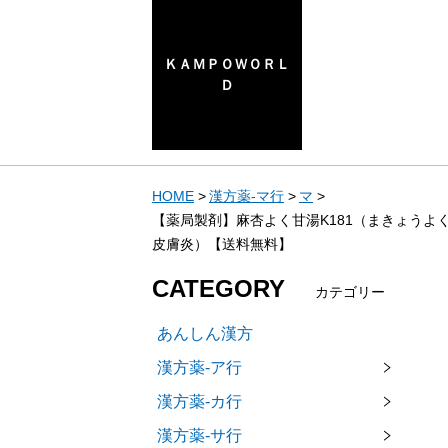
ＫＡＭＰＯＷＯＲＬ
Ｄ
HOME
漢方薬-マ行
マ
【薬局製剤】麻杏よく甘湯K181（まきょうよく
皮膚炎）【送料無料】
CATEGORY
カテゴリー
あんしん漢方
漢方薬-ア行
漢方薬-カ行
漢方薬-サ行