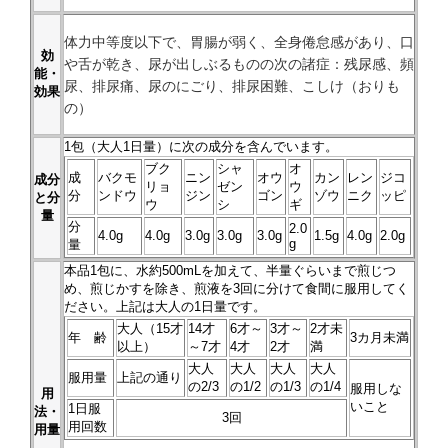
体力中等度以下で、胃腸が弱く、全身倦怠感があり、口
効
や舌が乾き、尿が出しぶるものの次の諸症：残尿感、頻
能・
尿、排尿痛、尿のにごり、排尿困難、こしけ（おりも
効果
の）
1
包（大人1日量）に次の成分を含んでいます。
ブク
シャ
オ
成
バクモ
ニン
オウ
カン
レン
ジコ
成分
リョ
ゼン
ウ
分
ンドウ
ジン
ゴン
ゾウ
ニク
ッピ
と分
ウ
シ
ギ
量
分
2.0
4.0g
4.0g
3.0g
3.0g
3.0g
1.5g
4.0g
2.0g
g
量
本品
1
包に、水約500mLを加えて、半量ぐらいまで煎じつ
め、煎じかすを除き、煎液を3回に分けて食間に服用してく
ださい。上記は大人の1日量です。
大人（15才
14才
6才～
3才～
2才未
年 齢
3カ月未満
以上）
～7才
4才
2才
満
大人
大人
大人
大人
服用量
上記の通り
の2/3
の1/2
の1/3
の1/4
服用しな
用
いこと
1日服
法・
3回
用回数
用量