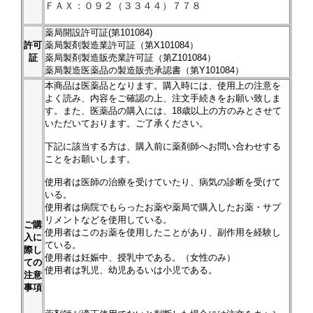
ＦＡＸ：０９２（３３４４）７７８
薬局開設許可証(第101084)
許可
薬局製剤製造業許可証（第X101084）
証
薬局製剤製造販売業許可証（第Z101084）
薬局製造医薬品の製造販売承認書（第Y101084）
本商品は医薬品となります。購入時には、使用上の注意を
よく読み、内容をご確認の上、注文手続きをお願い致しま
す。また、医薬品の購入には、18歳以上の方のみとさせて
いただいております。ご了承ください。
下記に該当する方は、購入前に薬剤師へお問い合わせする
ことをお願いします。
使用者は医師の治療を受けていたり、病気の診断を受けて
いる。
使用者は病院でもらったお薬や薬局で購入したお薬・サプ
リメントなどを使用している。
ご購
使用者はこのお薬を使用したことがあり、副作用を経験し
入に
ている。
際し
使用者は妊娠中、授乳中である。（女性のみ）
ての
使用者は乳児、幼児あるいは小児である。
注意
事項