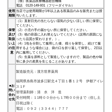
（独）医薬品医療機器総合機構
電話 0120-149-931（フリーダイヤル）
使用
当店では使用期限が1年以上ある医薬品のみを販売または授
期限
与いたします。
（1）直射日光の当たらない湿気の少ない涼しい所に保管し
てください。
保管
（2）小児の手の届かない所に保管してください。
及び
（3）他の容器に入れ替えないでください（誤用の原因にな
取扱
ったり品質が変わります。）。
い上
（4）1包を分割して服用した後、残りを保管し、続けて服
の注
用するような場合には、袋の口を折り返して保管し、2日以
意
内に服用してください。
（5）生薬を原料として製造していますので、製品の色や味
等に多少の差異を生じることがあります。
製造販売元：漢方世界薬局
福岡県糸島市波多江駅北４丁目１番１２号 伊都アイレ
■お
ス１F
問い
管理薬剤師：清 水 洋 造
合わ
受付時間：１1時００分から１7時００分まで（但し土
せ先
日祝は除く
電話：０９２（３３４４）７７７