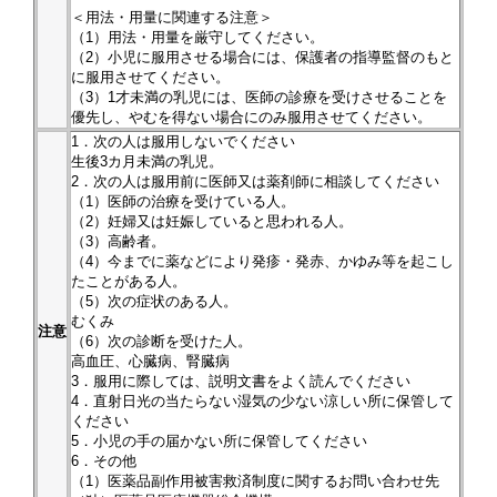
＜用法・用量に関連する注意＞
（1）用法・用量を厳守してください。
（2）小児に服用させる場合には、保護者の指導監督のもと
に服用させてください。
（3）1才未満の乳児には、医師の診療を受けさせることを
優先し、やむを得ない場合にのみ服用させてください。
1．次の人は服用しないでください
生後3カ月未満の乳児。
2．次の人は服用前に医師又は薬剤師に相談してください
（1）医師の治療を受けている人。
（2）妊婦又は妊娠していると思われる人。
（3）高齢者。
（4）今までに薬などにより発疹・発赤、かゆみ等を起こし
たことがある人。
（5）次の症状のある人。
むくみ
注意
（6）次の診断を受けた人。
高血圧、心臓病、腎臓病
3．服用に際しては、説明文書をよく読んでください
4．直射日光の当たらない湿気の少ない涼しい所に保管して
ください
5．小児の手の届かない所に保管してください
6．その他
（1）医薬品副作用被害救済制度に関するお問い合わせ先