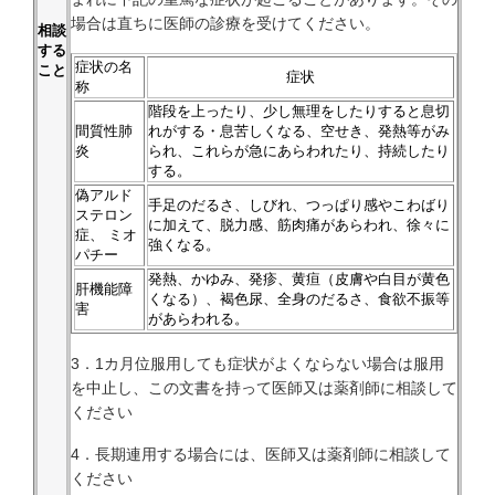
場合は直ちに医師の診療を受けてください。
相談
する
症状の名
こと
症状
称
階段を上ったり、少し無理をしたりすると息切
間質性肺
れがする・息苦しくなる、空せき、発熱等がみ
炎
られ、これらが急にあらわれたり、持続したり
する。
偽アルド
手足のだるさ、しびれ、つっぱり感やこわばり
ステロン
に加えて、脱力感、筋肉痛があらわれ、徐々に
症、 ミオ
強くなる。
パチー
発熱、かゆみ、発疹、黄疸（皮膚や白目が黄色
肝機能障
くなる）、褐色尿、全身のだるさ、食欲不振等
害
があらわれる。
3．1カ月位服用しても症状がよくならない場合は服用
を中止し、この文書を持って医師又は薬剤師に相談して
ください
4．長期連用する場合には、医師又は薬剤師に相談して
ください