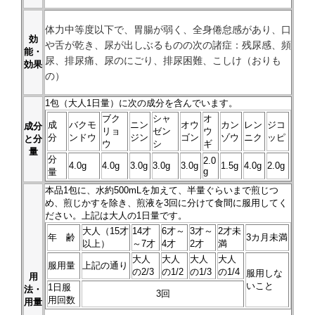
体力中等度以下で、胃腸が弱く、全身倦怠感があり、口
効
や舌が乾き、尿が出しぶるものの次の諸症：残尿感、頻
能・
尿、排尿痛、尿のにごり、排尿困難、こしけ（おりも
効果
の）
1
包（大人1日量）に次の成分を含んでいます。
ブク
シャ
オ
成
バクモ
ニン
オウ
カン
レン
ジコ
成分
リョ
ゼン
ウ
分
ンドウ
ジン
ゴン
ゾウ
ニク
ッピ
と分
ウ
シ
ギ
量
分
2.0
4.0g
4.0g
3.0g
3.0g
3.0g
1.5g
4.0g
2.0g
g
量
本品
1
包に、水約500mLを加えて、半量ぐらいまで煎じつ
め、煎じかすを除き、煎液を3回に分けて食間に服用してく
ださい。上記は大人の1日量です。
大人（15才
14才
6才～
3才～
2才未
年 齢
3カ月未満
以上）
～7才
4才
2才
満
大人
大人
大人
大人
服用量
上記の通り
の2/3
の1/2
の1/3
の1/4
服用しな
用
いこと
1日服
法・
3回
用回数
用量