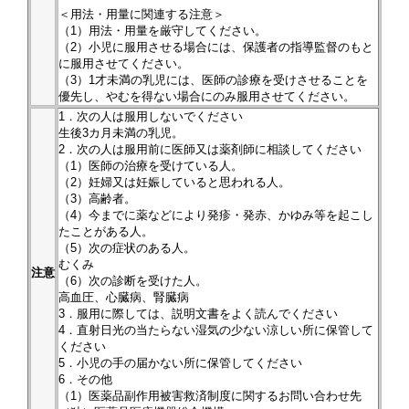
＜用法・用量に関連する注意＞
（1）用法・用量を厳守してください。
（2）小児に服用させる場合には、保護者の指導監督のもと
に服用させてください。
（3）1才未満の乳児には、医師の診療を受けさせることを
優先し、やむを得ない場合にのみ服用させてください。
1．次の人は服用しないでください
生後3カ月未満の乳児。
2．次の人は服用前に医師又は薬剤師に相談してください
（1）医師の治療を受けている人。
（2）妊婦又は妊娠していると思われる人。
（3）高齢者。
（4）今までに薬などにより発疹・発赤、かゆみ等を起こし
たことがある人。
（5）次の症状のある人。
むくみ
注意
（6）次の診断を受けた人。
高血圧、心臓病、腎臓病
3．服用に際しては、説明文書をよく読んでください
4．直射日光の当たらない湿気の少ない涼しい所に保管して
ください
5．小児の手の届かない所に保管してください
6．その他
（1）医薬品副作用被害救済制度に関するお問い合わせ先