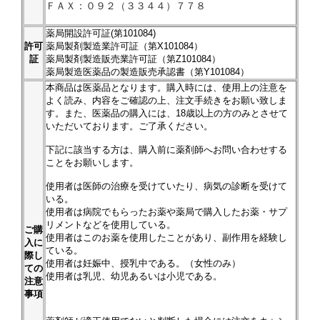
ＦＡＸ：０９２（３３４４）７７８
薬局開設許可証(第101084)
許可
薬局製剤製造業許可証（第X101084）
証
薬局製剤製造販売業許可証（第Z101084）
薬局製造医薬品の製造販売承認書（第Y101084）
本商品は医薬品となります。購入時には、使用上の注意を
よく読み、内容をご確認の上、注文手続きをお願い致しま
す。また、医薬品の購入には、18歳以上の方のみとさせて
いただいております。ご了承ください。
下記に該当する方は、購入前に薬剤師へお問い合わせする
ことをお願いします。
使用者は医師の治療を受けていたり、病気の診断を受けて
いる。
使用者は病院でもらったお薬や薬局で購入したお薬・サプ
リメントなどを使用している。
ご購
使用者はこのお薬を使用したことがあり、副作用を経験し
入に
ている。
際し
使用者は妊娠中、授乳中である。（女性のみ）
ての
使用者は乳児、幼児あるいは小児である。
注意
事項