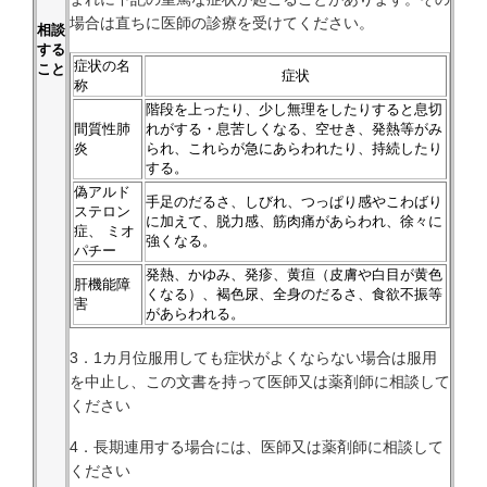
場合は直ちに医師の診療を受けてください。
相談
する
症状の名
こと
症状
称
階段を上ったり、少し無理をしたりすると息切
間質性肺
れがする・息苦しくなる、空せき、発熱等がみ
炎
られ、これらが急にあらわれたり、持続したり
する。
偽アルド
手足のだるさ、しびれ、つっぱり感やこわばり
ステロン
に加えて、脱力感、筋肉痛があらわれ、徐々に
症、 ミオ
強くなる。
パチー
発熱、かゆみ、発疹、黄疸（皮膚や白目が黄色
肝機能障
くなる）、褐色尿、全身のだるさ、食欲不振等
害
があらわれる。
3．1カ月位服用しても症状がよくならない場合は服用
を中止し、この文書を持って医師又は薬剤師に相談して
ください
4．長期連用する場合には、医師又は薬剤師に相談して
ください