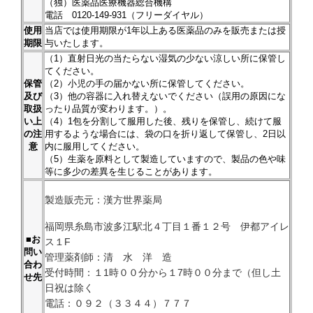
（独）医薬品医療機器総合機構
電話 0120-149-931（フリーダイヤル）
使用
当店では使用期限が1年以上ある医薬品のみを販売または授
期限
与いたします。
（1）直射日光の当たらない湿気の少ない涼しい所に保管し
てください。
保管
（2）小児の手の届かない所に保管してください。
及び
（3）他の容器に入れ替えないでください（誤用の原因にな
取扱
ったり品質が変わります。）。
い上
（4）1包を分割して服用した後、残りを保管し、続けて服
の注
用するような場合には、袋の口を折り返して保管し、2日以
意
内に服用してください。
（5）生薬を原料として製造していますので、製品の色や味
等に多少の差異を生じることがあります。
製造販売元：漢方世界薬局
福岡県糸島市波多江駅北４丁目１番１２号 伊都アイレ
■お
ス１F
問い
管理薬剤師：清 水 洋 造
合わ
受付時間：１1時００分から１7時００分まで（但し土
せ先
日祝は除く
電話：０９２（３３４４）７７７