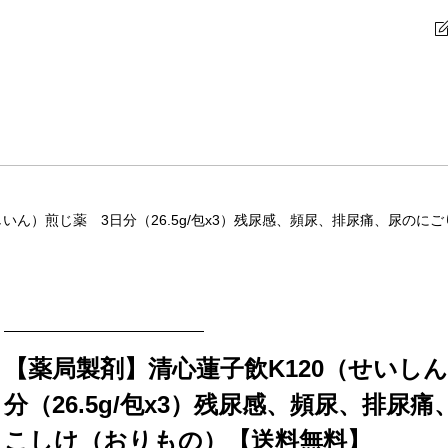
しいん）煎じ薬 3日分（26.5g/包x3）残尿感、頻尿、排尿痛、尿の
【薬局製剤】清心蓮子飲K120（せいし
分（26.5g/包x3）残尿感、頻尿、排
こしけ（おりもの）【送料無料】