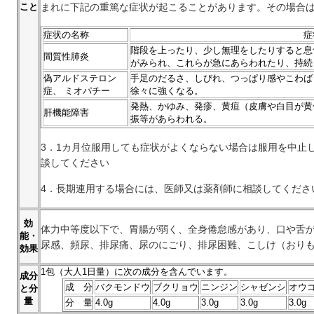
こと
まれに下記の重篤な症状が起こることがあります。その場合
症状の名称
症
階段を上ったり、少し無理をしたりすると息
間質性肺炎
がみられ、これらが急にあらわれたり、持続
偽アルドステロン
手足のだるさ、しびれ、つっぱり感やこわば
症、 ミオパチー
徐々に強くなる。
発熱、かゆみ、発疹、黄疸（皮膚や白目が黄
肝機能障害
振等があらわれる。
3．1カ月位服用しても症状がよくならない場合は服用を中止
談してください
4．長期連用する場合には、医師又は薬剤師に相談してくださ
効
体力中等度以下で、胃腸が弱く、全身倦怠感があり、口や舌
能・
尿感、頻尿、排尿痛、尿のにごり、排尿困難、こしけ（おり
効果
1
包（大人1日量）に次の成分を含んでいます。
成分
成 分
バクモンドウ
ブクリョウ
ニンジン
シャゼンシ
オウ
と分
量
分 量
4.0g
4.0g
3.0g
3.0g
3.0g