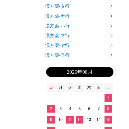
漢方薬-タ行
漢方薬-ナ行
漢方薬-ハ行
漢方薬-マ行
漢方薬-ヤ行
漢方薬-ラ行
2026年08月
日
月
火
水
木
金
土
1
2
3
4
5
6
7
8
9
10
11
12
13
14
15