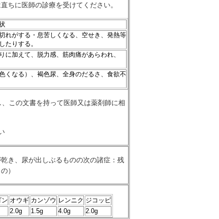
は直ちに医師の診療を受けてください。
状
切れがする・息苦しくなる、空せき、発熱等
したりする。
りに加えて、脱力感、筋肉痛があらわれ、
色くなる）、褐色尿、全身のだるさ、食欲不
し、この文書を持って医師又は薬剤師に相
い
が乾き、尿が出しぶるものの次の諸症：残
もの）
ゴン
オウギ
カンゾウ
レンニク
ジコッピ
2.0g
1.5g
4.0g
2.0g