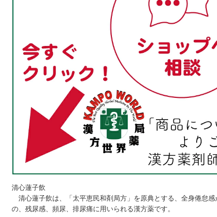
清心蓮子飲
清心蓮子飲は、「太平恵民和剤局方」を原典とする、全身倦怠感
の、残尿感、頻尿、排尿痛に用いられる漢方薬です。