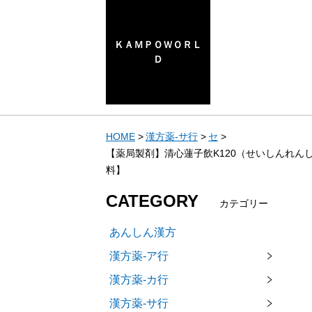
ＫＡＭＰＯＷＯＲＬ
Ｄ
HOME
漢方薬-サ行
セ
【薬局製剤】清心蓮子飲K120（せいしんれん
料】
CATEGORY
カテゴリー
あんしん漢方
漢方薬-ア行
漢方薬-カ行
漢方薬-サ行